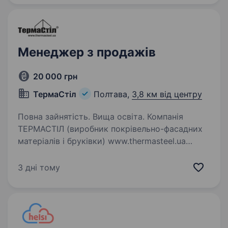
підключення…
Менеджер з продажів
20 000 грн
ТермаСтіл
Полтава,
3,8 км від центру
Повна зайнятість. Вища освіта. Компанія
ТЕРМАСТІЛ (виробник покрівельно-фасадних
матеріалів і бруківки) www.thermasteel.ua
запрошує менеджера з розвитку продажів.
Ми шукаємо відповідального, ініціативного
3 дні тому
та комунікабельного менеджера, який стане…