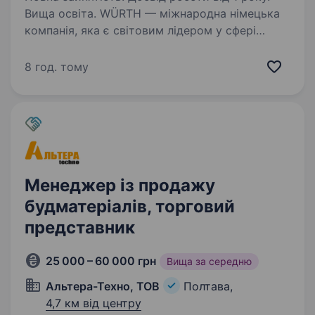
Вища освіта. WÜRTH — міжнародна німецька
компанія, яка є світовим лідером у сфері
кріплень та монтажних матеріалів і один із
ключових гравців у сегментах будівництва,
8 год. тому
автосервісу та промисловості. WÜRTH
в Україні — це надійний…
Менеджер із продажу
будматеріалів, торговий
представник
25 000 – 60 000 грн
Вища за середню
Альтера-Техно, ТОВ
Полтава,
4,7 км від центру