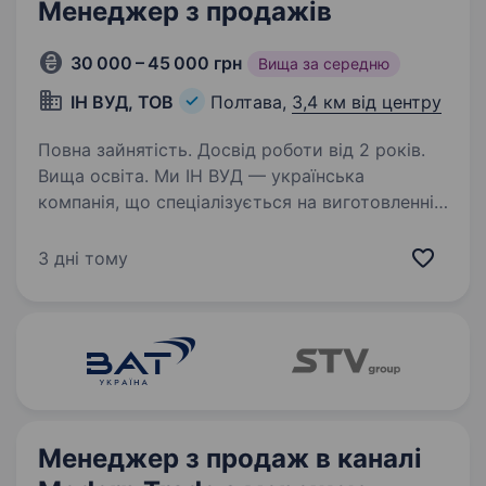
Менеджер з продажів
30 000 – 45 000 грн
Вища за середню
ІН ВУД, ТОВ
Полтава,
3,4 км від центру
Повна зайнятість. Досвід роботи від 2 років.
Вища освіта. Ми ІН ВУД — українська
компанія, що спеціалізується на виготовленні
та розробці сучасних міжкімнатних дверей. ІН
ВУД це більше, ніж просто двері. Це сімейні
3 дні тому
традиції, увага до кожної деталі
та бездоганний професіоналізм,…
Менеджер з продаж в каналі