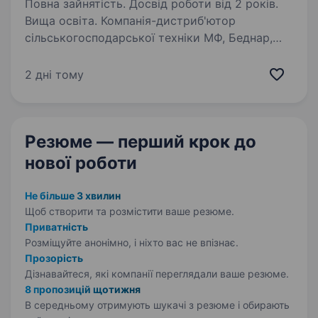
Повна зайнятість. Досвід роботи від 2 років.
Вища освіта. Компанія-дистриб'ютор
сільськогосподарської техніки МФ, Беднар,
МГ — шукає в команду відповідальних
та амбіційних фахівців на посаду Менеджера
2 дні тому
з продажу сільськогосподарської техніки
в наступні регіони — Дніпропетровська…
Резюме — перший крок
до
нової роботи
Не більше 3 хвилин
Щоб створити та розмістити ваше
резюме.
Приватність
Розміщуйте анонімно, і ніхто вас не впізнає.
Прозорість
Дізнавайтеся, які компанії переглядали ваше резюме.
8 пропозицій щотижня
В середньому отримують шукачі з резюме і обирають