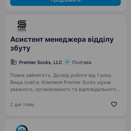
Продовжити
Асистент менеджера відділу
збуту
Premier Socks, LLC
Полтава
Повна зайнятість. Досвід роботи від 1 року.
Вища освіта. Компанія Premier Socks шукає
уважного, організованого та відповідального
Асистента менеджера відділу збуту. Основні
обов’язки: Робота із замовленнями
2 дні тому
та платформами: обробка нових замовлень від
клієнтів, робота…