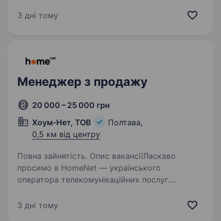
РіелтСервіс— це команда професіоналів, яка
понад 15 років формує стандарти ринку
3 дні тому
нерухомості у Полтаві. Ми працюємо
системно, чесно і з любов’ю…
Менеджер з продажу
20 000 – 25 000 грн
Хоум-Нет, ТОВ
Полтава,
0,5 км від центру
Повна зайнятість. Опис вакансіїЛаскаво
просимо в HomeNet — українського
оператора телекомунікаційних послуг.
Ми надаємо нашим клієнтам доступ
до безмежних можливостей цифрового світу,
3 дні тому
забезпечуючи якісне та комфортне інтернет-