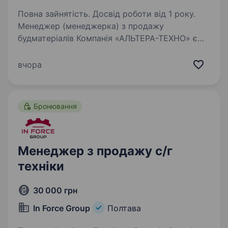
Повна зайнятість. Досвід роботи від 1 року.
Менеджер (менеджерка) з продажу
будматеріалів Компанія «АЛЬТЕРА-ТЕХНО» є
офіційним постачальником (дистриб'ютором,
представником) ряду торгових марок
вчора
будівельних матеріалів. За 3,5 роки стрімко
зросли, тому шукаємо…
Бронювання
Менеджер з продажу с/г
техніки
30 000 грн
In Force Group
Полтава