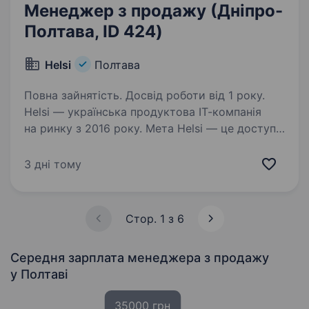
Менеджер з продажу (Дніпро-
Полтава, ID 424)
Helsi
Полтава
Повна зайнятість. Досвід роботи від 1 року.
Helsi — українська продуктова ІТ-компанія
на ринку з 2016 року. Мета Helsi — це доступ
до здоров’я в одному інтерфейсі. Сервіс
дозволяє пацієнтам швидко та зручно
3 дні тому
записуватися на прийом до лікаря,
переглядати свою…
Стор. 1 з 6
Середня зарплата менеджера з продажу
у Полтаві
35000 грн