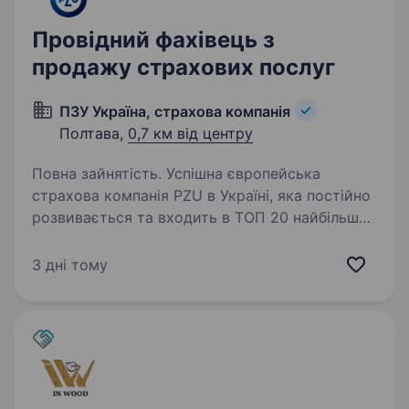
Провідний фахівець з
продажу страхових послуг
ПЗУ Україна, страхова компанія
Полтава,
0,7 км від центру
Повна зайнятість. Успішна європейська
страхова компанія PZU в Україні, яка постійно
розвивається та входить в ТОП 20 найбільших
страхових компаній України, запрошує
до своєї команди Провідного фахівця
3 дні тому
з продажу страхових послуг у…