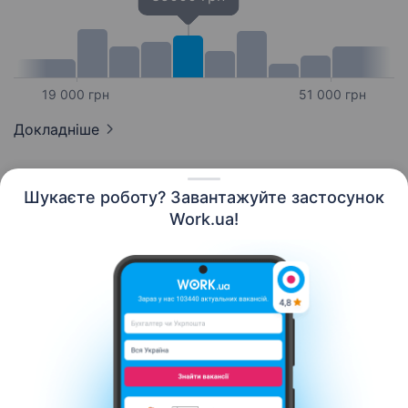
19 000 грн
51 000 грн
Докладніше
Шукаєте роботу? Завантажуйте застосунок
Work.ua!
Українська
Ресурси
Контакти
Про нас
Кар’єра