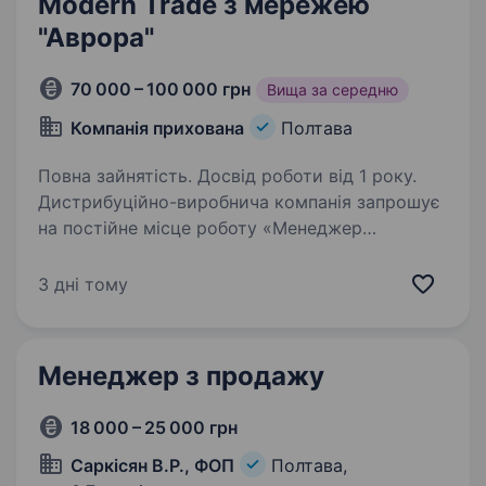
Modern Trade з мережею
"Аврора"
70 000 – 100 000 грн
Вища за середню
Компанія прихована
Полтава
Повна зайнятість. Досвід роботи від 1 року.
Дистрибуційно-виробнича компанія запрошує
на постійне місце роботу «Менеджер
з продажу в каналі Modern Trade» м. Полтава
Розглядаємо кандидатів з міста Полтава або
3 дні тому
Полтавської області Вимоги: Досвід роботи
в продажах…
Менеджер з продажу
18 000 – 25 000 грн
Саркісян В.Р., ФОП
Полтава,