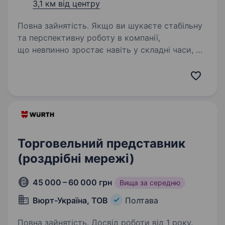
3,1 км від центру
Повна зайнятість. Якщо ви шукаєте стабільну
та перспективну роботу в компанії,
що невпинно зростає навіть у складні часи, —
запрошуємо до команди «Мобільна оптика»!
Ми перша в Україні виїзна оптика, яка
допомагає людям бачити краще:…
Торговельний представник
(роздрібні мережі)
45 000 – 60 000 грн
Вища за середню
Вюрт-Україна, ТОВ
Полтава
Повна зайнятість. Досвід роботи від 1 року.