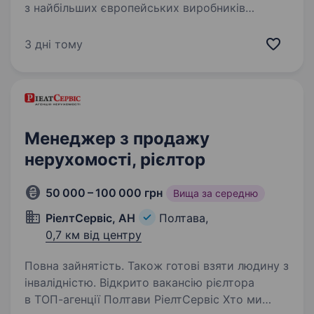
з найбільших європейських виробників
алмазного інструменту для будівельної
індустрії. Виробництво та головний офіс
3 дні тому
компанії знаходиться в Україні, м. Полтава.
Продукція компанії постачається…
Менеджер з продажу
нерухомості, рієлтор
50 000 – 100 000 грн
Вища за середню
РіелтСервіс, АН
Полтава,
0,7 км від центру
Повна зайнятість. Також готові взяти людину з
інвалідністю. Відкрито вакансію рієлтора
в ТОП-агенції Полтави РіелтСервіс Хто ми