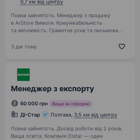
0,7 км від центру
Повна зайнятість. Менеджер з продажу
в ArStore Вимоги: Комунікабельність
та ввічливість. Грамотна усна та письмова
українська мова. Вміння працювати
з клієнтами та знаходити індивідуальний
3 дні тому
підхід. Бажання навчатися та розвиватися…
Менеджер з експорту
60 000 грн
Вища за середню
ДІ-Стар
Полтава,
3,5 км від центру
Повна зайнятість. Досвід роботи від 2 років.
Вища освіта. Компанія Distar — один