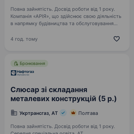
Повна зайнятість. Досвід роботи від 1 року.
Компанія «АРІЯ», що здійснює свою діяльність
в напрямку будівництва та обслуговування
об'єктів мобільного зв’язку з 1995 року,
запрошує на роботу у виробничу дільницю
4 год. тому
Слюсаря із складання металевих конструкцій.
…
Бронювання
Слюсар зі складання
металевих конструкцій (5 р.)
Укртрансгаз, АТ
Полтава
Повна зайнятість. Досвід роботи від 1 року.
Середня спеціальна освіта. АТ