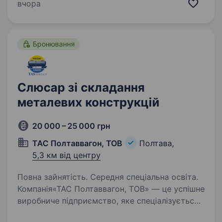
команда — це молоді фахівці та професіонали,
вчора
які цінують якість, надійність і розвиток…
Бронювання
Слюсар зі складання
металевих конструкцій
20 000 – 25 000 грн
ТАС Полтаввагон, ТОВ
Полтава,
5,3 км від центру
Повна зайнятість. Середня спеціальна освіта.
Компанія«ТАС Полтаввагон, ТОВ» — це успішне
виробниче підприємство, яке спеціалізується
на виготовленні та ремонті залізничних