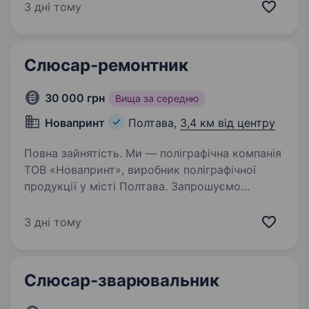
механік, упаковщик» для роботи
3 дні тому
на виробництві паперових мішків у місті
Полтава. Основні вимоги до кандидатів: рівень
освіти — середня спеціальна; досвід роботи…
Слюсар-ремонтник
30 000 грн
Вища за середню
Новапринт
Полтава,
3,4 км від центру
Повна зайнятість. Ми — поліграфічна компанія
ТОВ «Новапринт», виробник поліграфічної
продукції у місті Полтава. Запрошуємо
кандидатів і кандидаток на посаду слюсаря-
ремонтника. Досвід ремонту виробничого
3 дні тому
обладнання не обов’язковий —…
Слюсар-зварювальник