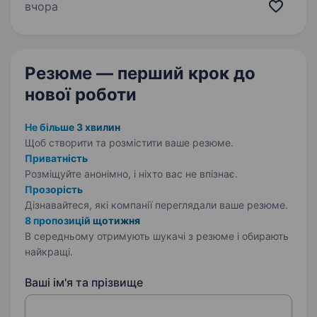
цистерн та вагонів. Наша компанія «ТАС
вчора
Полтаввагон, ТОВ» запрошує приєднатися
в команду…
Резюме — перший крок
до
нової роботи
Не більше 3 хвилин
Щоб створити та розмістити ваше
резюме.
Приватність
Розміщуйте анонімно, і ніхто вас не впізнає.
Прозорість
Дізнавайтеся, які компанії переглядали ваше резюме.
8 пропозицій щотижня
В середньому отримують шукачі з резюме і обирають
найкращі.
Ваші ім'я та прізвище