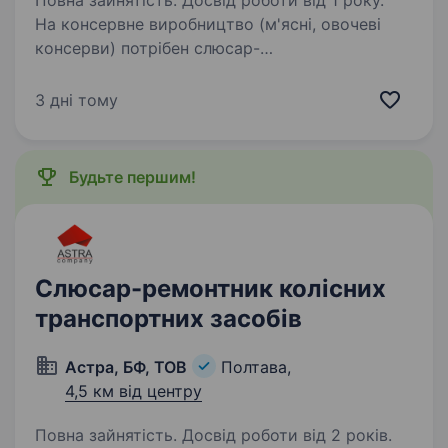
Повна зайнятість. Досвід роботи від 1 року.
На консервне виробництво (м'ясні, овочеві
консерви) потрібен слюсар-
налагоджувальник. З досвідом роботи. Графік
з 8 до 17. Заробітна плата оговорюється
3 дні тому
на співбесіді.
Будьте першим!
Слюсар-ремонтник колісних
транспортних засобів
Астра, БФ, ТОВ
Полтава,
4,5 км від центру
Повна зайнятість. Досвід роботи від 2 років.