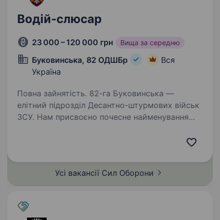
Водій-слюсар
23 000 – 120 000 грн
Вища за середню
Буковинська, 82 ОДШБр
Вся
Україна
Повна зайнятість. 82-га Буковинська —
елітний підрозділ Десантно-штурмових військ
ЗСУ. Нам присвоєно почесне найменування
«Буковинська» Указом Президента України
Володимира Зеленського — за мужність,
професіоналізм і вірність присязі…
Усі вакансії Сил
Оборони