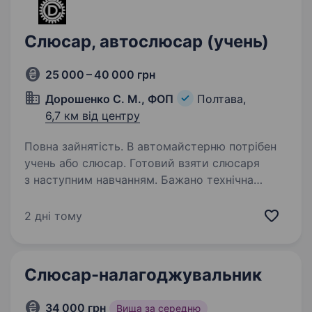
Слюсар, автослюсар (учень)
25 000 – 40 000 грн
Дорошенко С. М., ФОП
Полтава,
6,7 км від центру
Повна зайнятість. В автомайстерню потрібен
учень або слюсар. Готовий взяти слюсаря
з наступним навчанням. Бажано технічна
освіта. Умови роботи: з 8−00 до 17−00 соц.
пакет. Робота в майстерні, теплі приміщення.
2 дні тому
Район ДБК…
Слюсар-налагоджувальник
34 000 грн
Вища за середню