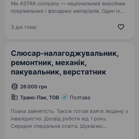
Ми ASTRA company — національний виробник
покрівельних і фасадних матеріалів. Один із
провідних імпортерів металу та ключових
гравців на ринку будівельних матеріалів
3 дні тому
та виробів з тонколистової сталі України.
Понад…
Слюсар-налагоджувальник,
ремонтник, механік,
пакувальник, верстатник
26 000 грн
Транс-Пак, ТОВ
Полтава
Повна зайнятість. Також готові взяти людину з
інвалідністю. Досвід роботи від 1 року.
Середня спеціальна освіта. Шукаємо
співробітника на посаду «Слюсар-наладчик,