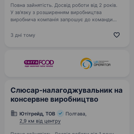
Повна зайнятість. Досвід роботи від 2 років.
У зв’язку з розширенням виробництва
виробнича компанія запрошує до команди
зварювальника-слюсаря. Ми — провідний
український виробник та постачальник
3 дні тому
обладнання для металообробки, 15+ років
займаємось розробкою…
Слюсар-налагоджувальник на
консервне виробництво
Ютітрейд, ТОВ
Полтава,
2,9 км від центру