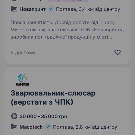
Новапринт
Полтава,
3,4 км від центру
Повна зайнятість. Досвід роботи від 1 року.
Ми — поліграфічна компанія ТОВ «Новапринт»,
виробник поліграфічної продукції у місті
Полтава. Запрошуємо кандидатів на посаду
слюсаря-налагоджувальника пакеторобного
3 дні тому
обладнання. Досвід роботи саме
на поліграфічному…
Зварювальник-слюсар
(верстати з ЧПК)
30 000 – 35 000 грн
Macotech
Полтава,
2,8 км від центру