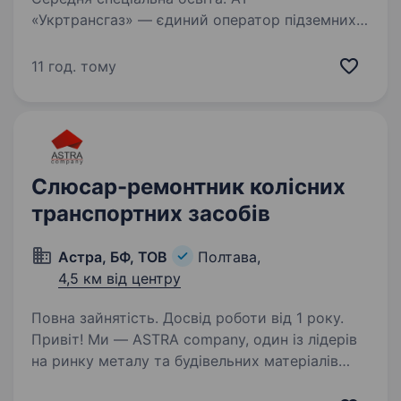
«Укртрансгаз» — єдиний оператор підземних
сховищ газу в Україні з державною формою
власності, що входить до складу Групи
11 год. тому
Нафтогаз. Компанія управляє найбільшими в
Європі підземними сховищами газу
та входить до трійки…
Слюсар-ремонтник колісних
транспортних засобів
Астра, БФ, ТОВ
Полтава,
4,5 км від центру
Повна зайнятість. Досвід роботи від 1 року.
Привіт! Ми — ASTRA company, один із лідерів
на ринку металу та будівельних матеріалів
України з понад 29-річним досвідом. Наша