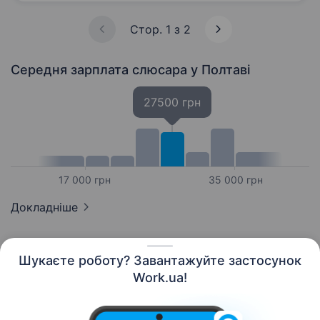
Стор. 1 з 2
Середня зарплата слюсара
у Полтаві
27500 грн
17 000 грн
35 000 грн
Докладніше
Шукаєте роботу? Завантажуйте застосунок
Work.ua!
Українська