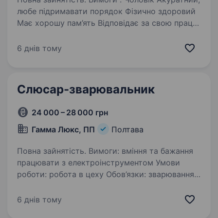
любе підримавати порядок Фізично здоровий
Має хорошу пам’ять Відповідає за свою працю
Навики праці зі слісарним інструментом
(Шуроповерт, дріль, болгарка) Умови роботи:…
6 днів тому
Слюсар-зварювальник
24 000 – 28 000 грн
Гамма Люкс, ПП
Полтава
Повна зайнятість. Вимоги: вміння та бажання
працювати з електроінструментом Умови
роботи: робота в цеху Обов’язки: зварювання
напівавтоматом металевих конструкцій,
зачистка швів.
6 днів тому