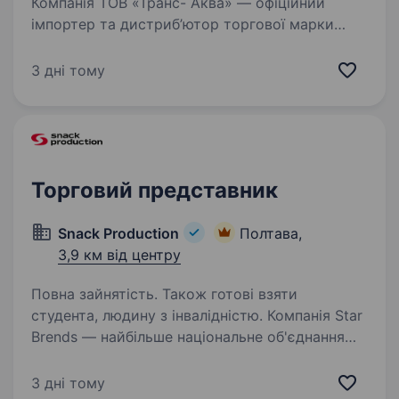
Компанія ТОВ «Транс- Аква» — офіційний
імпортер та дистриб’ютор торгової марки
Borjomi в Україні, запрошує до своєї команди
Торгового представника. Основні обов’язки:
3 дні тому
Просування та продаж продукції Borjomi у
м.Полтава…
Торговий представник
Snack Production
Полтава,
3,9 км від центру
Повна зайнятість. Також готові взяти
студента, людину з інвалідністю. Компанія Star
Brends — найбільше національне об'єднання
торгово-виробничих підприємств
(ТМ La Pasta, Хуторок, KITTO, Bob Snayl, Zeffir),
3 дні тому