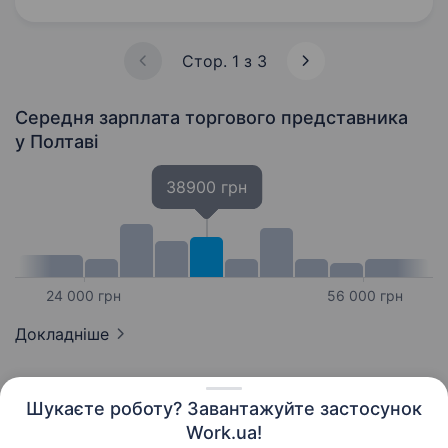
яке зберігає першість у своєму сегменті
й успішно здійснює свою діяльність…
Стор. 1 з 3
Середня зарплата торгового представника
у Полтаві
38900 грн
24 000 грн
56 000 грн
Докладніше
Шукаєте роботу? Завантажуйте застосунок
Work.ua!