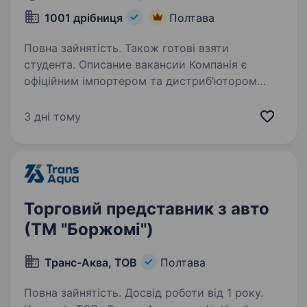
1001 дрібниця
Полтава
Повна зайнятість. Також готові взяти
студента. Описание вакансии Компанія є
офіційним імпортером та дистриб’ютором
будівельного інструменту, господарчих
товарів та обладнання. У зв’язку
3 дні тому
з розширенням торгової мережі, компанія
запрошує на роботу менеджерів з продажу…
Торговий представник з авто
(ТМ "Боржомі")
Транс-Аква, ТОВ
Полтава
Повна зайнятість. Досвід роботи від 1 року.