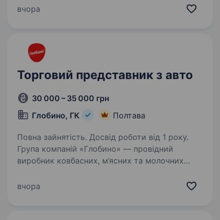
З метою розширення нашої діяльності
вчора
ми шукаємо торгового представника з авто,
який допоможе нам залучити нових…
Торговий представник з авто
30 000 – 35 000 грн
Глобино, ГК
Полтава
Повна зайнятість. Досвід роботи від 1 року.
Група компаній «Глобино» — провідний
виробник ковбасних, м’ясних та молочних
виробів на ринку України, що об'єднує
підприємства харчової промисловості, які
вчора
забезпечують замкнутий виробничий цикл
та продажі готової…