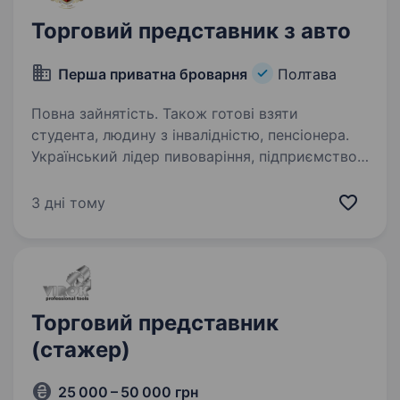
Торговий представник з авто
Перша приватна броварня
Полтава
Повна зайнятість. Також готові взяти
студента, людину з інвалідністю, пенсіонера.
Український лідер пивоваріння, підприємство
групи компаній «Перша приватна броварня»,
запрошує до своєї команди Торгового
3 дні тому
представника з авто. Основний принцип
роботи компанії «Для людей — як для себе»,
тобто вся…
Торговий представник
(стажер)
25 000 – 50 000 грн