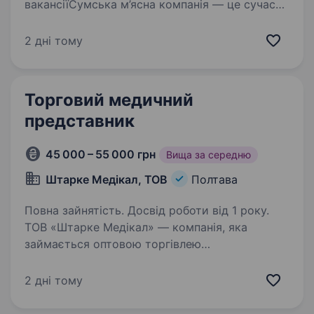
вакансіїСумська м’ясна компанія — це сучасне
підприємство, яке з 2004 року займається
виробництвом високоякісних м’ясо-ковбасних
2 дні тому
виробів та делікатесів. Ми не лише створюємо
продукцію, яка відповідає найвищим…
Торговий медичний
представник
45 000 – 55 000 грн
Вища за середню
Штарке Медікал, ТОВ
Полтава
Повна зайнятість. Досвід роботи від 1 року.
ТОВ «Штарке Медікал» — компанія, яка
займається оптовою торгівлею
фармацевтичних товарів (вироби медичного
призначення для лікування ран та цукрового
2 дні тому
діабету), в пошуку Торгового медичного
представника (м. Полтава…