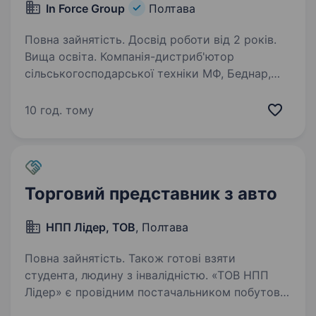
In Force Group
Полтава
Повна зайнятість. Досвід роботи від 2 років.
Вища освіта. Компанія-дистриб'ютор
сільськогосподарської техніки МФ, Беднар,
МГ — шукає в команду відповідальних
та амбіційних фахівців на посаду Менеджера
10 год. тому
з продажу сільськогосподарської техніки
в наступні регіони — Дніпропетровська…
Торговий представник з авто
НПП Лідер, ТОВ
, Полтава
Повна зайнятість. Також готові взяти
студента, людину з інвалідністю. «ТОВ НПП
Лідер» є провідним постачальником побутової
хімії та косметики у місті Полтава та області.