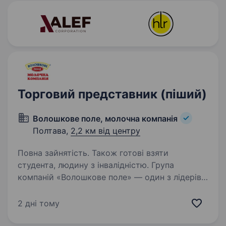
Торговий представник (піший)
Волошкове поле, молочна компанія
Полтава,
2,2 км від центру
Повна зайнятість. Також готові взяти
студента, людину з інвалідністю. Група
компаній «Волошкове поле» — один з лідерів
із виробництва молочної продукції в Україні,
запрошує на постійну роботу Торгового
2 дні тому
представника (піший) м. Полтава. Обов’язки:
робота з постійними клієнтами