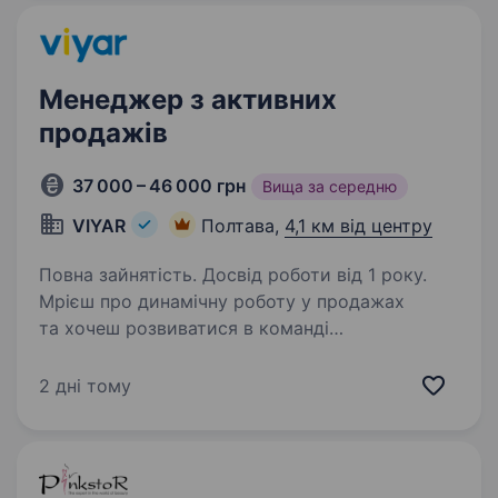
та розширення…
Менеджер з активних
продажів
37 000 – 46 000 грн
Вища за середню
VIYAR
Полтава,
4,1 км від центру
Повна зайнятість. Досвід роботи від 1 року.
Мрієш про динамічну роботу у продажах
та хочеш розвиватися в команді
професіоналів? Любиш спілкуватися з людьми
та досягати результатів? Тоді ця вакансія для
2 дні тому
тебе! Ми — VIYAR — торгівельно-виробнича
компанія, що понад…