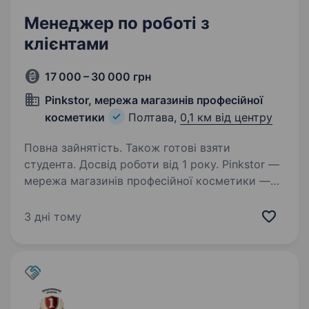
Менеджер по роботі з
клієнтами
17 000 – 30 000 грн
Pinkstor, мережа магазинів професійної
косметики
Полтава,
0,1 км від центру
Повна зайнятість. Також готові взяти
студента. Досвід роботи від 1 року. Pinkstor —
мережа магазинів професійної косметики —
запрошує до команди менеджера по роботі
з клієнтами. Ми на ринку з 2007 року
3 дні тому
та маємо стабільну базу клієнтів, яку активно
розвиваємо. Якщо ви амбітні, комунікабельні…