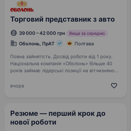
Торговий представник з авто
39 000 – 42 000 грн
Вища за середню
Оболонь, ПрАТ
Полтава
Повна зайнятість. Досвід роботи від 1 року.
Національна компанія «Оболонь» більше 40
років займає лідерські позиції на вітчизняному
ринку пива та напоїв. Наразі ми є всесвітньо
відомим брендом. Люди на п’яти континентах
вчора
асоціюють «Оболонь» з українським пивом…
Резюме — перший крок
до
нової роботи