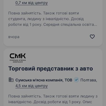
0,7 км від центру
Повна зайнятість. Також готові взяти
студента, людину з інвалідністю. Досвід
роботи від 1 року. Середня спеціальна освіта.
DL SOLUTION — національний FMCG-
дистриб'ютор. Надає комплексні послуги
вчора
у сфері дистрибуції та логістики й забезпечує
постачання товарів у категоріях food
та nonfood. Дистрибуторський портфель
формують тютюнові вироби,…
Торговий представник з авто
Сумська м'ясна компанія, ТОВ
Полтава,
4,5 км від центру
Повна зайнятість. Також готові взяти людину з
інвалідністю. Досвід роботи від 1 року. Опис