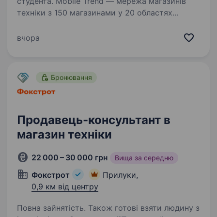
студента. Mobile Trend — мережа магазинів
техніки з 150 магазинами у 20 областях
України та командою 500 співробітників.
Більше про нас — mobiletrend.com
вчора
Ми пропонуємо: Оплачуване навчання — 400
грн/день Компанія додатково…
Бронювання
Продавець-консультант в
магазин техніки
22 000 – 30 000 грн
Вища за середню
Фокстрот
Прилуки,
0,9 км від центру
Повна зайнятість. Також готові взяти людину з