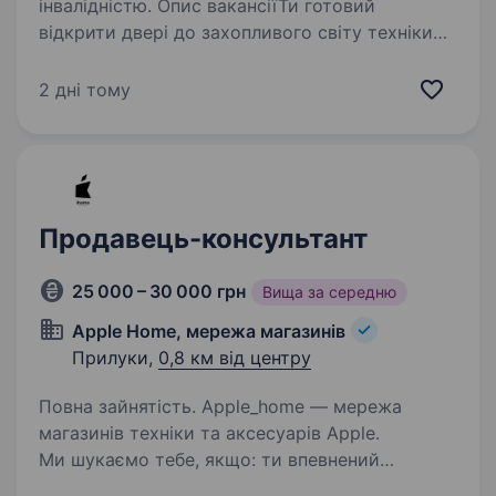
інвалідністю. Опис вакансіїТи готовий
відкрити двері до захопливого світу техніки
та електроніки? Тобі подобаються гаджети, і
ти хочеш стати справжнім експертом у цьому
2 дні тому
напрямку? Тоді ця вакансія саме для Тебе!
Фокстрот — це…
Продавець-консультант
25 000 – 30 000 грн
Вища за середню
Apple Home, мережа магазинів
Прилуки,
0,8 км від центру
Повна зайнятість. Apple_home — мережа
магазинів техніки та аксесуарів Apple.
Ми шукаємо тебе, якщо: ти впевнений
користувач iPhone, iPad або Mac і розумієшся