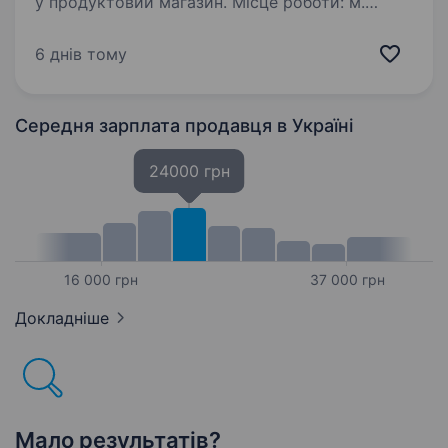
у продуктовий магазин. Місце роботи: м.
Прилуки, вул. Шкільна, 1 (район Сорочинці).
Вечірня розвозка Обов’язки: Консультування
6 днів тому
покупців щодо асортименту товарів. Прийом
та розміщення…
Середня зарплата продавця
в Україні
24000 грн
16 000 грн
37 000 грн
Докладніше
Мало результатів?