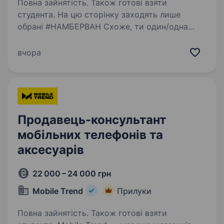
Повна зайнятість. Також готові взяти
студента. На цю сторінку заходять лише
обрані #НАМБЕРВАН Схоже, ти один/одна
з них! Ми не сумніваємося, що ти: фанатієш від
новинок в домашніх гаджетах та сервісах
вчора
умієш чути потреби клієнтів і допомагати їм
вільний…
Продавець-консультант
мобільних телефонів та
аксесуарів
22 000 – 24 000 грн
Mobile Trend
Прилуки
Повна зайнятість. Також готові взяти