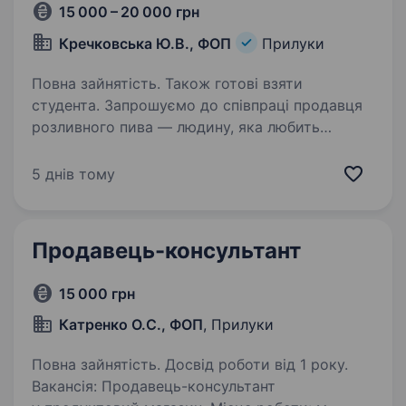
15 000 – 20 000 грн
Кречковська Ю.В., ФОП
Прилуки
Повна зайнятість. Також готові взяти
студента. Запрошуємо до співпраці продавця
розливного пива — людину, яка любить
спілкуватися з людьми, відповідально
ставиться до роботи і хоче розвиватися
5 днів тому
у сфері торгівлі. Що ти робитимеш у нас:
Обслуговуватимеш клієнтів,…
Продавець-консультант
15 000 грн
Катренко О.С., ФОП
, Прилуки
Повна зайнятість. Досвід роботи від 1 року.
Вакансія: Продавець-консультант