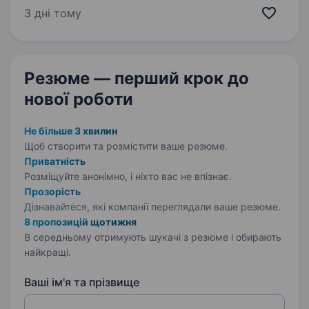
на продукції Apple; любиш спілкуватися
3 дні тому
з людьми і вмієш переконувати;…
Резюме — перший крок
до
нової роботи
Не більше 3 хвилин
Щоб створити та розмістити ваше
резюме.
Приватність
Розміщуйте анонімно, і ніхто вас не впізнає.
Прозорість
Дізнавайтеся, які компанії переглядали ваше резюме.
8 пропозицій щотижня
В середньому отримують шукачі з резюме і обирають
найкращі.
Ваші ім'я та прізвище