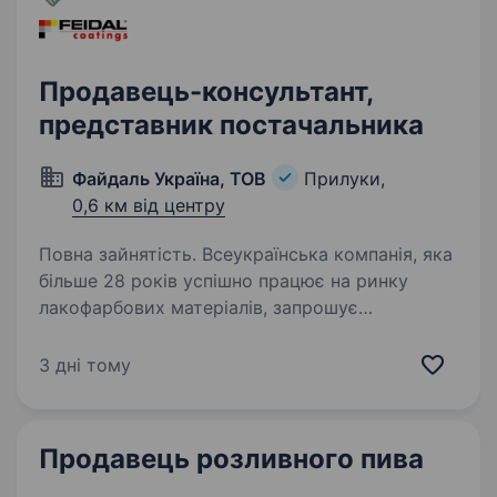
Продавець-консультант,
представник постачальника
Файдаль Україна, ТОВ
Прилуки,
0,6 км від центру
Повна зайнятість. Всеукраїнська компанія, яка
більше 28 років успішно працює на ринку
лакофарбових матеріалів, запрошує
на вакантну посаду представника
постачальника в будівельний гіпермаркет для
3 дні тому
продажу лакофарбових матеріалів.…
Продавець розливного пива