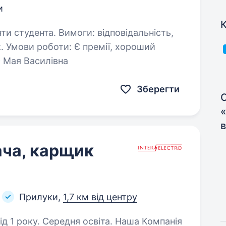
и
К
и: відповідальність,
8339 Мая Василівна
Зберегти
С
«
ача, карщик
Прилуки,
1,7 км від центру
у. Середня освіта. Наша Компанія