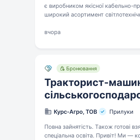
є виробником якісної кабельно-пр
широкий асортимент світлотехнічно
Завдяки власному виробництву, 
вчора
Бронювання
Тракторист-машин
сільськогосподар
Курс-Агро, ТОВ
Прилуки
Повна зайнятість. Також готові вз
спеціальна освіта. Привіт! Ми — команда «Курс-Агро», компанія з міцними