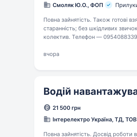
Смоляк Ю.О., ФОП
Прилук
Повна зайнятість. Також готові взяти студента. Вимог
старанність; без шкідливих звичок. Умови роботи: Є премії, хороший
колектив. Телефон — 095408
вчора
Водій навантажув
21 500 грн
Інтерелектро Україна, ТД, ТОВ
Повна зайнятість. Досвід роботи від 1 рок