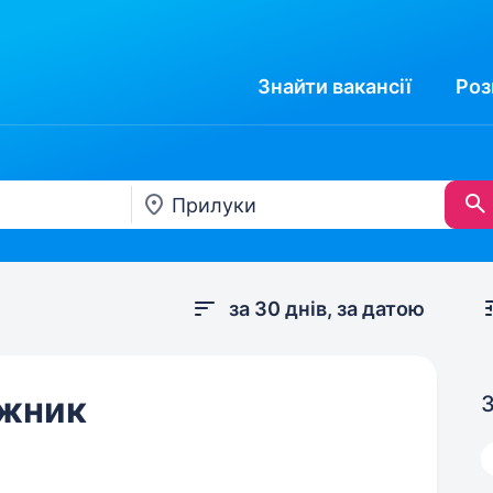
Знайти
вакансії
Роз
за 30 днів, за датою
ажник
З