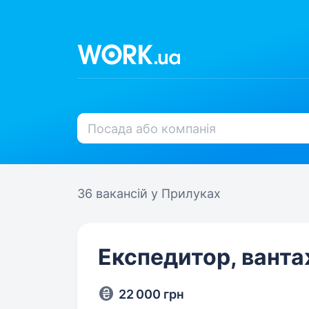
36 вакансій
у Прилуках
Експедитор, вант
22 000 грн