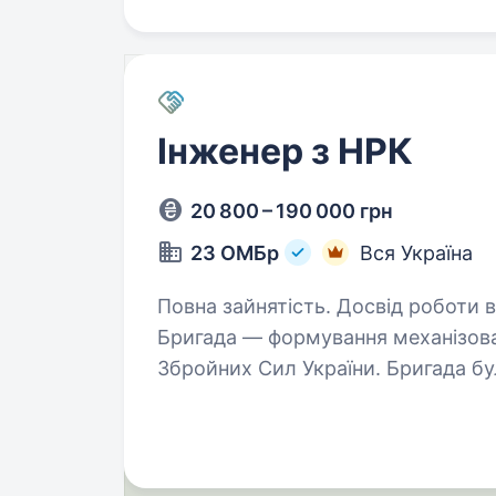
Інженер з НРК
20 800 – 190 000 грн
23 ОМБр
Вся Україна
Повна зайнятість. Досвід роботи від 1 року. 23-тя Окре
Бригада — формування механізован
Збройних Сил України. Бригада бу
час приймає активну участь в бой