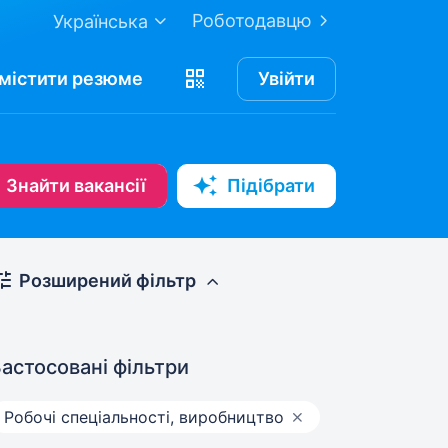
Роботодавцю
Українська
містити
резюме
Увійти
Знайти вакансії
Підібрати
Розширений фільтр
астосовані фільтри
Робочі спеціальності, виробництво