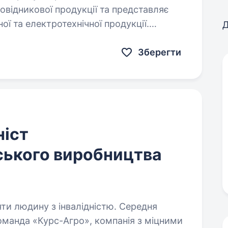
овідникової продукції та представляє
ї та електротехнічної продукції.
Д
розвиненій мережі представництв…
Зберегти
іст
ського виробництва
яти людину з інвалідністю. Середня