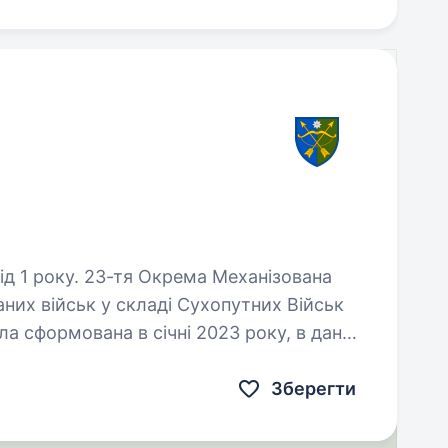
ма Механізована
их військ у складі Сухопутних Військ
ла сформована в січні 2023 року, в даний
ових діях та забезпеченні…
Зберегти