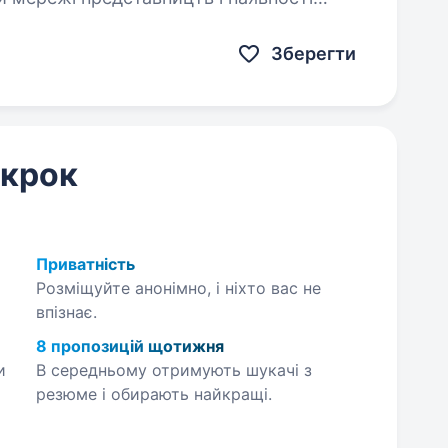
чуємо стабільне партнерство по всій…
Зберегти
 крок
Приватність
Розміщуйте анонімно, і ніхто вас не
впізнає.
8 пропозицій щотижня
и
В середньому отримують шукачі з
резюме і обирають найкращі.