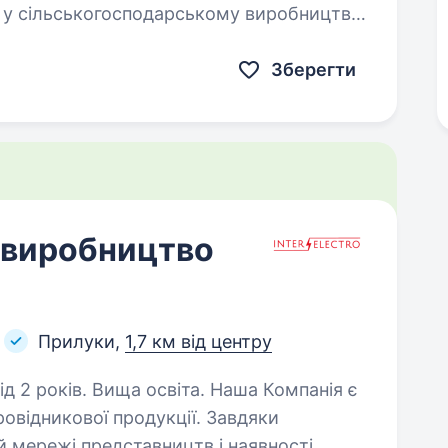
 у сільськогосподарському виробництві.
на посаду Тракториста — машиніста
цтва…
Зберегти
 виробництво
Прилуки,
1,7 км від центру
. Вища освіта. Наша Компанія є
овідникової продукції. Завдяки
 мережі представництв і наявності