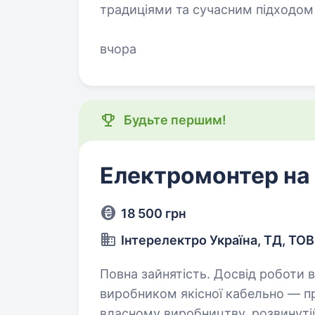
традиціями та сучасним підходом
Запрошуємо приєднатися до нас 
сільськогосподарського виробни
вчора
Будьте першим!
Електромонтер на
18 500 грн
Інтерелектро Україна, ТД, ТОВ
Повна зайнятість. Досвід роботи від 2 років
виробником якісної кабельно — пр
власному виробництву, розвинутій