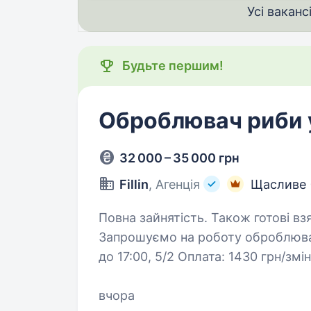
Усі ваканс
Будьте першим!
Оброблювач риби 
32 000 – 35 000 грн
Fillin
, Агенція
Щасливе (
Повна зайнятість. Також готові вз
Запрошуємо на роботу оброблювача риби
до 17:00, 5/2 Оплата: 1430 грн/зміна Безкоштовне розвезення (Київ,
Бориспіль, Яготин, Переяслав, Березань) Надаємо б
проживання!…
вчора