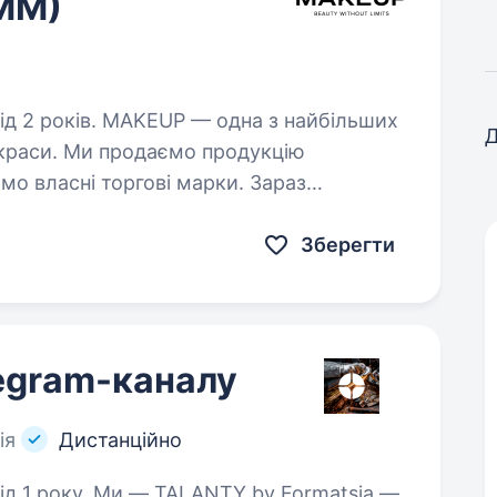
SMM)
одна з найбільших
Д
 краси. Ми продаємо продукцію
ємо власні торгові марки. Зараз
ий буде відповідати за розвиток…
Зберегти
egram-каналу
ія
Дистанційно
Y by Formatsia —