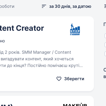
 роботи
за 30 днів, за датою
ent Creator
йно
anager / Content
 вигадувати контент, який хочеться
ти до кінця? Постійно помічаєш круті
 та вже знаєш, як зробив…
в
Зберегти