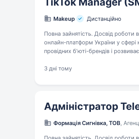
TikTok Manager (
Makeup
Дистанційно
Повна зайнятість. Досвід роботи від 2 років. MAKEUP — 
онлайн-платформ України у сфері
провідних бʼюті-брендів і розвива
ми шукаємо TikTok-менеджера, як
3 дні тому
Адміністратор Tel
Формація Сигнівка, ТОВ
, Агенц
Повна зайнятість. Досвід роботи від 1 року. Ми — TALANT