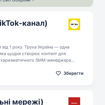
kTok-канал)
ха Україна — одна
 яка щодня створює контент для
мо харизматичного SMM-менеджера
амери, любить сучасний контент
Зберегти
ьні мережі)