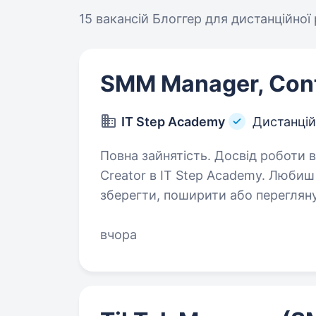
15 вакансій
Блоггер для дистанційної
SMM Manager, Cont
IT Step Academy
Дистанці
Повна зайнятість. Досвід роботи від 2 років. SMM M
Creator в IT Step Academy. Любиш
зберегти, поширити або перегляну
Reels, TikTokчи рекламні кампанії
вчора