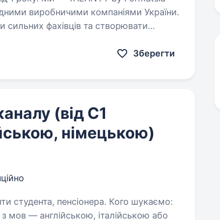
відними виробничими компаніями України.
и сильних фахівців та створювати
 виробництво. Зараз…
Зберегти
аналу (від С1
ійською, німецькою)
ційно
ента, пенсіонера. Кого шукаємо:
 з мов — англійською, італійською або