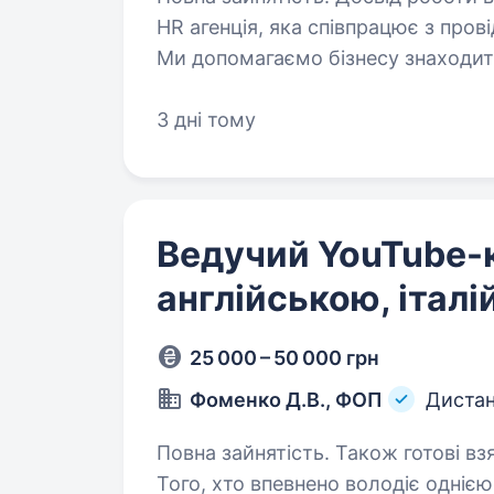
HR агенція, яка співпрацює з про
Ми допомагаємо бізнесу знаходит
команди, які розвивають сучасне
3 дні тому
Ведучий YouTube-к
англійською, італ
25 000 – 50 000 грн
Фоменко Д.В., ФОП
Дистан
Повна зайнятість. Також готові взяти студ
Того, хто впевнено володіє однією