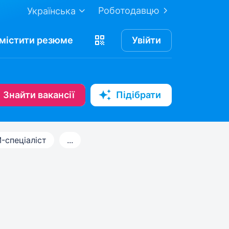
Роботодавцю
Українська
містити
резюме
Увійти
Знайти вакансії
Підібрати
-спеціаліст
...