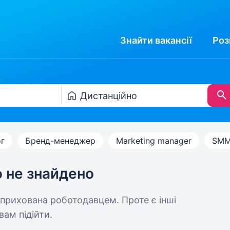
Знайти
вакансії
Роз
г
Бренд-менеджер
Marketing manager
SMM
ю не знайдено
 прихована роботодавцем. Проте є інші
вам підійти.