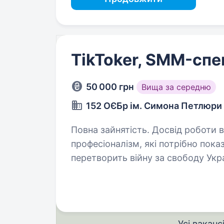
TikToker, SMM-спе
50 000 грн
Вища за середню
152 ОЄБр ім. Симона Петлюри
Повна зайнятість. Досвід роботи від 1 року. 152 ОЄБр — це 
професіоналізм, які потрібно пока
перетворить війну за свободу Ук
через TikTok, Instagram, Telegram
Усі ваканс