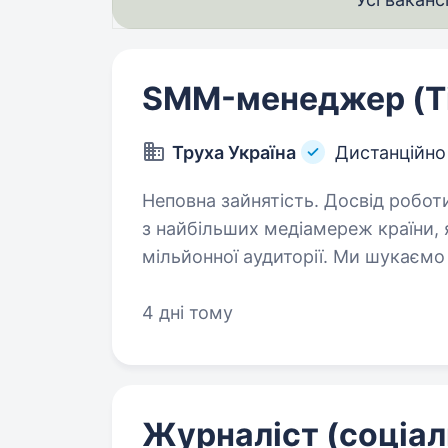
SMM-менеджер (Ti
Труха Україна
Дистанційно
Неповна зайнятість. Досвід роботи від 1 року. Тру
з найбільших медіамереж країни,
мільйонної аудиторії. Ми шукає
TikTok-каналу, який не боїться к
та готовий…
4 дні тому
Журналіст (соціал