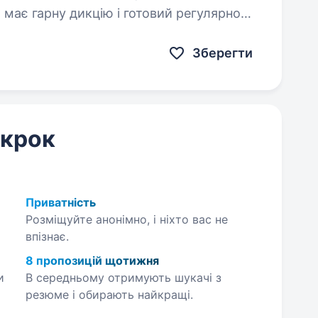
 має гарну дикцію і готовий регулярно
записувати себе на відео. Що потрібно робити: Записувати…
Зберегти
 крок
Приватність
Розміщуйте анонімно, і ніхто вас не
впізнає.
8 пропозицій щотижня
и
В середньому отримують шукачі з
резюме і обирають найкращі.