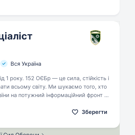
ціаліст
Вся Україна
сила, стійкість і
зати всьому світу. Ми шукаємо того, хто
раїни на потужний інформаційний фронт —
 та…
Зберегти
ії Сил
Оборони