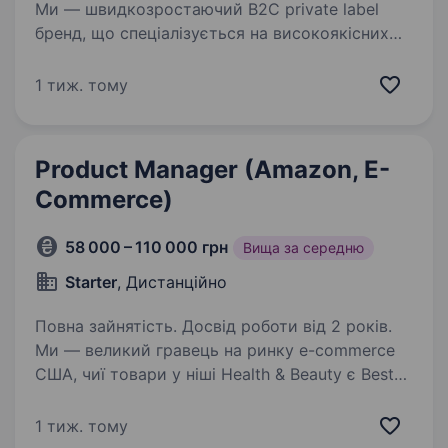
Ми — швидкозростаючий B2C private label
бренд, що спеціалізується на високоякісних
товарах для домашніх тварин. Активно
працюємо на ринках США та Європи через
1 тиж. тому
провідні e-commerce платформи: Amazon,
Chewy, Walmart,…
Product Manager (Amazon, E-
Commerce)
58 000 – 110 000 грн
Вища за середню
Starter
, Дистанційно
Повна зайнятість. Досвід роботи від 2 років.
Ми — великий гравець на ринку e-commerce
США, чиї товари у ніші Health & Beauty є Best
Sellers на Amazon і успішно конкурують зі
всесвітньо відомими брендами. Ми шукаємо
1 тиж. тому
Amazon Product Manager, який буде