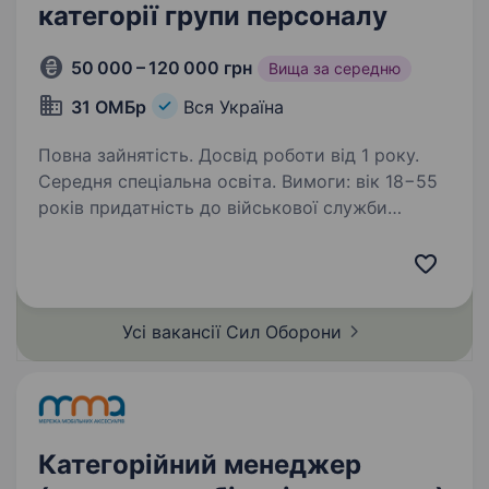
категорії групи персоналу
50 000 – 120 000 грн
Вища за середню
31 ОМБр
Вся Україна
Повна зайнятість. Досвід роботи від 1 року.
Середня спеціальна освіта. Вимоги: вік 18−55
років придатність до військової служби
за станом здоров’я й морально-
психологічними якостями впевнений
користувач ПК, офісними програмами (Word,
Excel, Powerpoint) та оргтехнікою досвід…
Усі вакансії Сил
Оборони
Категорійний менеджер