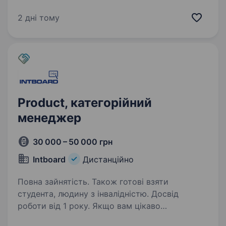
дому; команда 40+ співробітників; працюємо
в Україні та розвиваємо бізнес у Польщі;
2 дні тому
запускаємо прямий імпорт із Китаю;…
Product, категорійний
менеджер
30 000 – 50 000 грн
Intboard
Дистанційно
Повна зайнятість. Також готові взяти
студента, людину з інвалідністю. Досвід
роботи від 1 року. Якщо вам цікаво
створювати продукти, які мають реальний