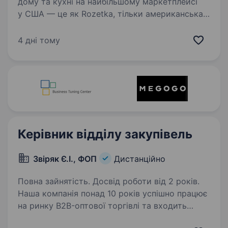
дому та кухні на найбільшому маркетплейсі
у США — це як Rozetka, тільки американська і
в рази більша. Працюємо системно
та довгостроково: у нашому портфелі 45+
4 дні тому
власних брендів і 1500+ товарів —…
Керівник відділу закупівель
Звіряк Є.І., ФОП
Дистанційно
Повна зайнятість. Досвід роботи від 2 років.
Наша компанія понад 10 років успішно працює
на ринку B2B-оптової торгівлі та входить
до числа лідерів у своєму сегменті в Україні.