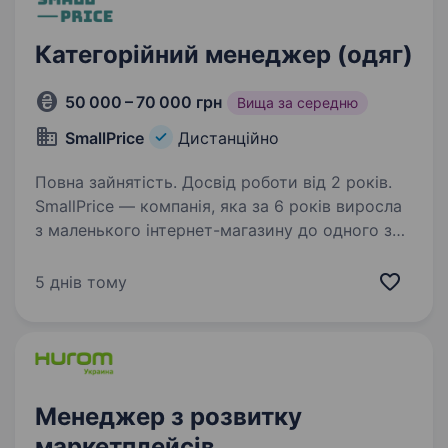
Категорійний менеджер (одяг)
50 000 – 70 000 грн
Вища за середню
SmallPrice
Дистанційно
Повна зайнятість. Досвід роботи від 2 років.
SmallPrice — компанія, яка за 6 років виросла
з маленького інтернет-магазину до одного з
лідерів ринку wow-товарів в Україні.
Ми активно масштабуємося та відкриваємо
5 днів тому
новий напрямок діяльності! Ми у пошуках
категорійного…
Менеджер з розвитку
маркетплейсів