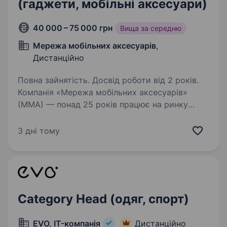
(гаджети, мобільні аксесуари)
40 000 – 75 000 грн
Вища за середню
Мережа мобільних аксесуарів
,
Дистанційно
Повна зайнятість. Досвід роботи від 2 років.
Компанія «Мережа мобільних аксесуарів»
(ММА) — понад 25 років працює на ринку
мобільних аксесуарів і займає лідируючі
позиції в галузі, що підтверджує надійність і
3 дні тому
стабільність компанії. Ми — головні
імпортери…
Category Head (одяг, спорт)
EVO, IT-компанія
Дистанційно