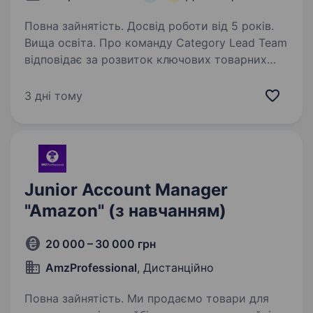
Повна зайнятість. Досвід роботи від 5 років.
Вища освіта. Про команду Category Lead Team
відповідає за розвиток ключових товарних
категорій на маркетплейсі Prom. Команда
працює на перетині бізнесу, аналітики,
3 дні тому
продукту та маркетингу й допомагає
категоріям зростати швидше…
Junior Account Manager
"Amazon" (з навчанням)
20 000 – 30 000 грн
AmzProfessional
, Дистанційно
Повна зайнятість. Ми продаємо товари для