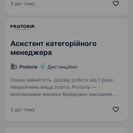
вплив, — давайте знайомитися Ми створюємо
3 дні тому
продукти, якими щодня користуються тисячі
людей. Розвиваємо два власні бренди —
INTBOARD та NEOR — і будуємо екосистему…
Асистент категорійного
менеджера
Protoria
Дистанційно
Повна зайнятість. Досвід роботи від 1 року.
Незакінчена вища освіта. Protoria —
ексклюзивна мережа брендових магазинів
Samsung на території України. Наша команда
реалізує проект Samsung Experience Store
3 дні тому
у партнерстві з Samsung Україна. Наразі,
мережа включає 31 брендовий магазин…