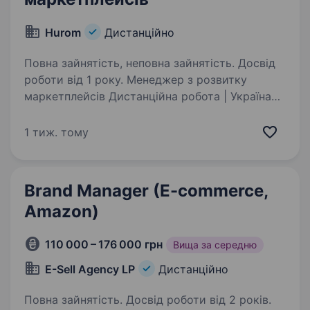
Hurom
Дистанційно
Повна зайнятість, неповна зайнятість. Досвід
роботи від 1 року. Менеджер з розвитку
маркетплейсів Дистанційна робота | Україна
та Центральна Азія Ми розвиваємо міжнародні
бренди преміальної побутової техніки
1 тиж. тому
та шукаємо спеціаліста, який відповідатиме
за зростання продажів на маркетплейсах…
Brand Manager (E-commerce,
Amazon)
110 000 – 176 000 грн
Вища за середню
E-Sell Agency LP
Дистанційно
Повна зайнятість. Досвід роботи від 2 років.