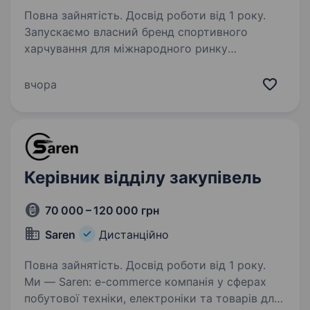
Повна зайнятість. Досвід роботи від 1 року.
Запускаємо власний бренд спортивного
харчування для міжнародного ринку
(комунікація англійською). Є продуктові
лінійки, аналіз ринку, список постачальників і
вчора
перші перемовини. Шукаємо людину, яка
візьме повну відповідальність…
Керівник відділу закупівель
70 000 – 120 000 грн
Saren
Дистанційно
Повна зайнятість. Досвід роботи від 1 року.
Ми — Saren: e-commerce компанія у сферах
побутової техніки, електроніки та товарів для