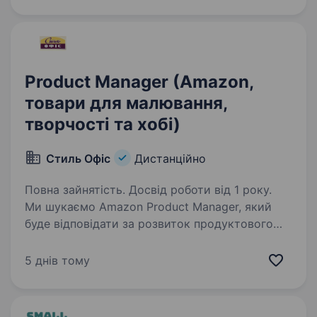
to market leadership. Build products…
Product Manager (Amazon,
товари для малювання,
творчості та хобі)
Стиль Офіс
Дистанційно
Повна зайнятість. Досвід роботи від 1 року.
Ми шукаємо Amazon Product Manager, який
буде відповідати за розвиток продуктового
портфеля в ніші товарівдля творчості,
малювання, рукоділля та хобі. Ця роль
5 днів тому
передбачає управління життєвим циклом
продукту та продуктової…