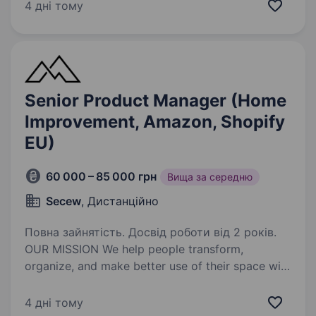
Ми шукаємо Керівника відділу закупівель /
4 дні тому
Категорійного менеджера, який
відповідатиме…
Senior Product Manager (Home
Improvement, Amazon, Shopify
EU)
60 000 – 85 000 грн
Вища за середню
Secew
, Дистанційно
Повна зайнятість. Досвід роботи від 2 років.
OUR MISSION We help people transform,
organize, and make better use of their space with
simple, stylish, and accessible solutions. YOUR
MISSION Own our product portfolio from idea
4 дні тому