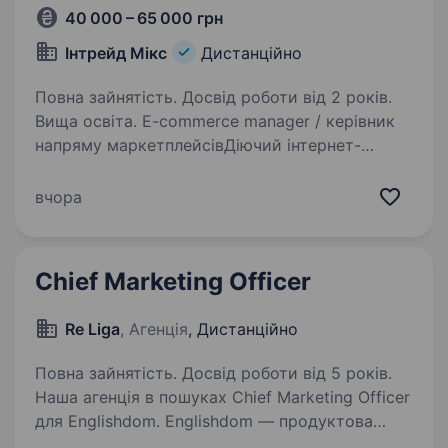
40 000 – 65 000 грн
Інтрейд Мікс
Дистанційно
Повна зайнятість. Досвід роботи від 2 років.
Вища освіта. E-commerce manager / керівник
напряму маркетплейсівДіючий інтернет-
магазин шукає сильного практичного
керівника для масштабування продажів і
вчора
запуску нових товарних категорій. Роль
передбачає розширену самостійність…
Chief Marketing Officer
Re Liga
, Агенція
, Дистанційно
Повна зайнятість. Досвід роботи від 5 років.
Наша агенція в пошуках Chief Marketing Officer
для Englishdom. Englishdom — продуктова
EdTech-компанія та один із ТОП-100 EdTech-