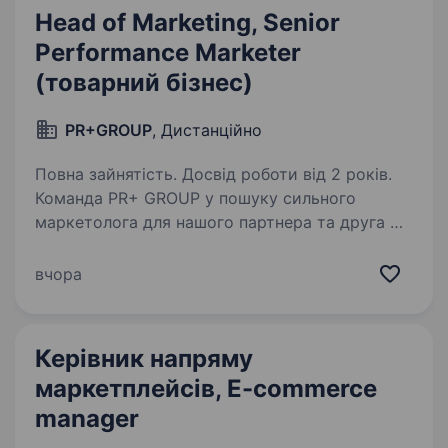
Head of Marketing, Senior
Performance Marketer
(товарний бізнес)
PR+GROUP
, Дистанційно
Повна зайнятість. Досвід роботи від 2 років.
Команда PR+ GROUP у пошуку сильного
маркетолога для нашого партнера та друга —
компанії з власним виробництвом
автоаксесуарів. Це бренд, який створює
вчора
не просто накидки, чохли та органайзери,
а продуманий комфорт…
Керівник напряму
маркетплейсів, E-commerce
manager