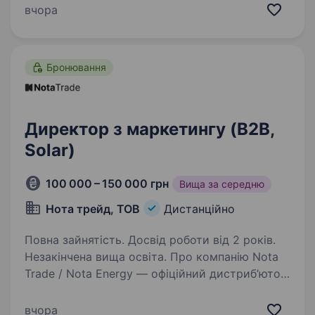
років ми будуємо сильний продуктовий
вчора
бізнес, співпрацюємо з провідними світовими
виробниками та постійно…
Бронювання
Директор з маркетингу (B2B,
Solar)
100 000 – 150 000 грн
Вища за середню
Нота трейд, ТОВ
Дистанційно
Повна зайнятість. Досвід роботи від 2 років.
Незакінчена вища освіта. Про компанію Nota
Trade / Nota Energy — офіційний дистриб’ютор
сонячного обладнання: інвертори, сонячні
панелі, промислові системи накопичення
вчора