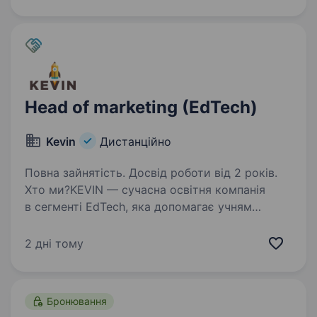
70 000 випускників обрали нашу платформу
для вивчення…
Head of marketing (EdTech)
Kevin
Дистанційно
Повна зайнятість. Досвід роботи від 2 років.
Хто ми?KEVIN — сучасна освітня компанія
в сегменті EdTech, яка допомагає учням
досягати результатів та будувати своє
майбутнє. Наші продукти змінюють життя,
2 дні тому
а наша команда — не йде в ногу з часом, адже
вона завжди…
Бронювання