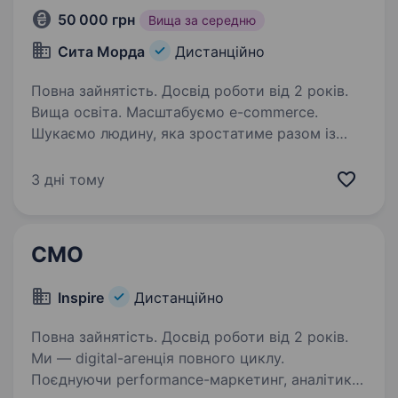
50 000 грн
Вища за середню
Сита Морда
Дистанційно
Повна зайнятість. Досвід роботи від 2 років.
Вища освіта. Масштабуємо e-commerce.
Шукаємо людину, яка зростатиме разом із
бізнесом.«Сита Морда» — одна з найбільших
мереж зоомагазинів України. Ми не шукаємо
3 дні тому
людину, яка просто контролюватиме рекламу.
Ми шукаємо Digital…
CMO
Inspire
Дистанційно
Повна зайнятість. Досвід роботи від 2 років.
Ми — digital-агенція повного циклу.
Поєднуючи performance-маркетинг, аналітику