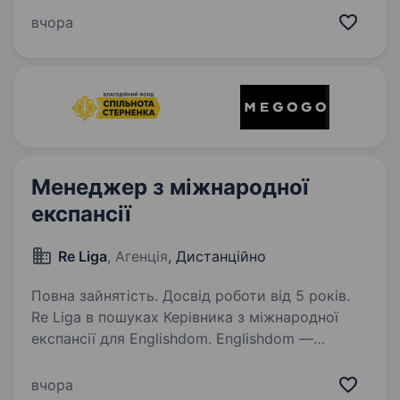
проєктів Європи. Уже понад 70 000
вчора
випускників обрали нашу платформу для
вивчення англійської,…
Менеджер з міжнародної
експансії
Re Liga
, Агенція
, Дистанційно
Повна зайнятість. Досвід роботи від 5 років.
Re Liga в пошуках Керівника з міжнародної
експансії для Englishdom. Englishdom —
продуктова EdTech-компанія та один із
ТОП-100 EdTech-проєктів Європи. Уже понад
вчора