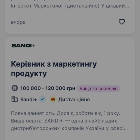
Інтернет Маркетолог (дистанційно) У цікавий
проект із продажу закордонною нерухомістю
в ОАЕ Основні обов’язки: Відповідальність
вчора
за всі маркетингові процеси проекту. Підбір
та керування співпрацею з…
Керівник з маркетингу
продукту
100 000 – 120 000 грн
Вища за середню
Sandi+
Дистанційно
Повна зайнятість. Досвід роботи від 1 року.
Вища освіта. SANDI+ — одна з найбільших
дистриб’юторських компаній України у сфері
сантехніки та теплотехніки. Уже понад 25