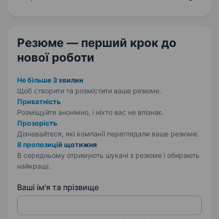
енергії (BESS). Ми будуємо системну B2B-
дистрибуцію по всій Україні…
Резюме — перший крок
до
нової роботи
Не більше 3 хвилин
Щоб створити та розмістити ваше
резюме.
Приватність
Розміщуйте анонімно, і ніхто вас не впізнає.
Прозорість
Дізнавайтеся, які компанії переглядали ваше резюме.
8 пропозицій щотижня
В середньому отримують шукачі з резюме і обирають
найкращі.
Ваші ім'я та прізвище