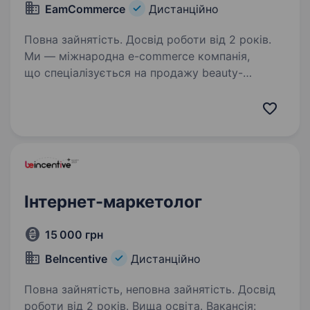
EamCommerce
Дистанційно
Повна зайнятість. Досвід роботи від 2 років.
Ми — міжнародна e-commerce компанія,
що спеціалізується на продажу beauty-
продукції, косметики та парфумерії на ринку
США.Маємо доступ до великого асортименту
товарів, налагоджені відносини
з постачальниками, досвід…
Інтернет-маркетолог
15 000 грн
BeIncentive
Дистанційно
Повна зайнятість, неповна зайнятість. Досвід
роботи від 2 років. Вища освіта. Вакансія: