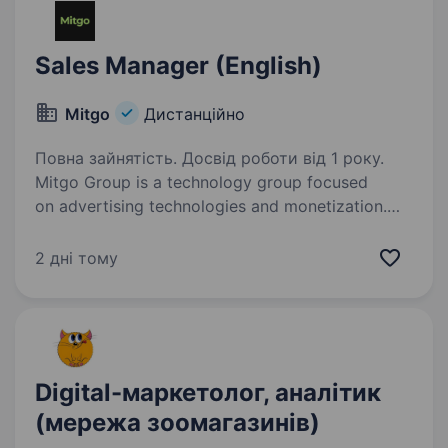
Sales Manager (English)
Mitgo
Дистанційно
Повна зайнятість. Досвід роботи від 1 року.
Mitgo Group is a technology group focused
on advertising technologies and monetization.
We connect advertisers looking to promote their
products with website owners and bloggers who
2 дні тому
need effective ways to monetize…
Digital-маркетолог, аналітик
(мережа зоомагазинів)