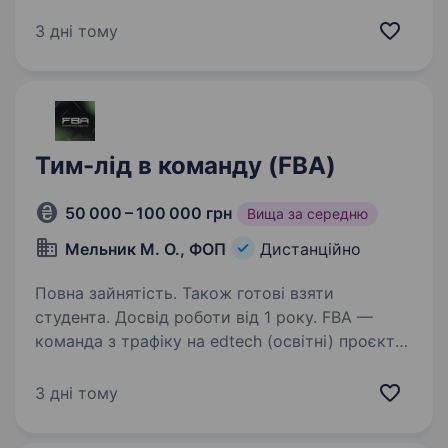
та креативний підхід, ми допомагаємо
масштабувати особисті бренди, знаходити
3 дні тому
нові точки зростання та досягати амбітних
бізнес-цілей…
Тим-лід в команду (FBA)
50 000 – 100 000 грн
Вища за середню
Мельник М. О., ФОП
Дистанційно
Повна зайнятість. Також готові взяти
студента. Досвід роботи від 1 року. FBA —
команда з трафіку на edtech (освітні) проєкти,
і за 4+ роки почали працювати з ТОПами
ринку в Україні, Азії, Європі, США (Томас
3 дні тому
Кралов, Ірина Селезньова, ТурбоЗНО, Шевчук
Дмитро, Шохіда Ібрагімова, Лілія Свірідова…