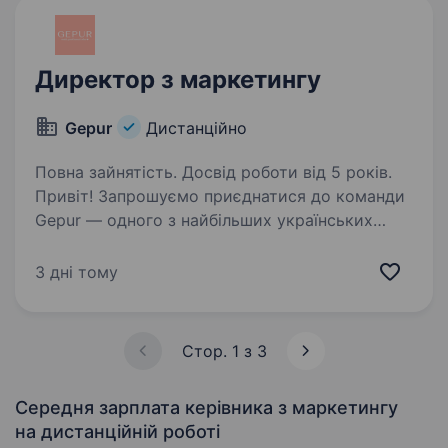
Директор з маркетингу
Gepur
Дистанційно
Повна зайнятість. Досвід роботи від 5 років.
Привіт! Запрошуємо приєднатися до команди
Gepur — одного з найбільших українських
брендів жіночого одягу та одного
з найстильніших професійних fashion проєктiв
3 дні тому
Разом із нашим департаментом маркетингу
ми звикли розробляти…
Стор. 1 з 3
Середня зарплата керівника з маркетингу
на дистанційній роботі