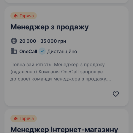
Гаряча
Менеджер з продажу
20 000 – 35 000 грн
OneCall
Дистанційно
Повна зайнятість. Менеджер з продажу
(відаленно) Компанія OneCall запрошує
до своєї команди менеджера з продажу.
Формат роботи: віддалений. Ваші основні
завдання: опрацювання звернень від клієнтів;
оформлення замовлень; внесення…
Гаряча
Менеджер інтернет-магазину