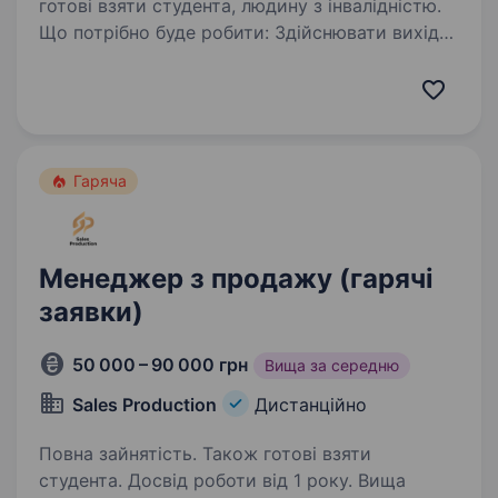
готові взяти студента, людину з інвалідністю.
Що потрібно буде робити: Здійснювати вихідні
дзвінки по гарячій базі клієнтів (з сайту
Інтернет магазину), робити до продажі
до товару котрий вже замовили; 2.
Працювати із запереченнями та завершувати
дзвінки…
Гаряча
Менеджер з продажу (гарячі
заявки)
50 000 – 90 000 грн
Вища за середню
Sales Production
Дистанційно
Повна зайнятість. Також готові взяти
студента. Досвід роботи від 1 року. Вища