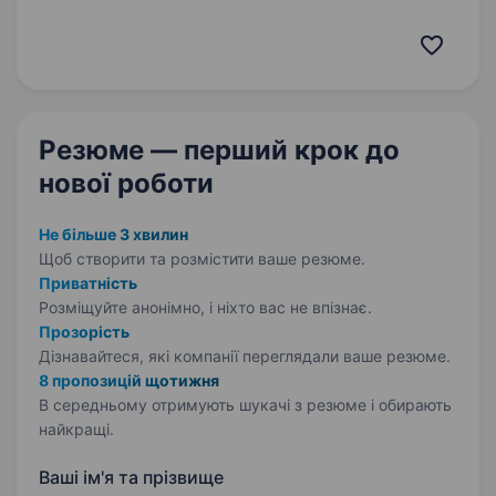
is to make high-quality medical treatment
accessible to everyone, regardless of their
country of residence. Today, Bookimed is:…
Резюме — перший крок
до
нової роботи
Не більше 3 хвилин
Щоб створити та розмістити ваше
резюме.
Приватність
Розміщуйте анонімно, і ніхто вас не впізнає.
Прозорість
Дізнавайтеся, які компанії переглядали ваше резюме.
8 пропозицій щотижня
В середньому отримують шукачі з резюме і обирають
найкращі.
Ваші ім'я та прізвище