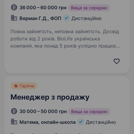
36 000 – 60 000 грн
Вища за середню
Верман Г.Д., ФОП
Дистанційно
Повна зайнятість, неповна зайнятість. Досвід
роботи від 2 років. BioLife українська
компанія, яка понад 5 років успішно працює
у сфері e-commerce та дистанційних продажів
товарів для краси й здоров’я. Ми постійно
розвиваємося, розширюємо команду
та шукаємо менеджера з продажу,…
Гаряча
Менеджер з продажу
30 000 – 50 000 грн
Вища за середню
Матема, онлайн-школа
Дистанційно