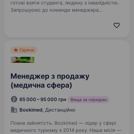
готові взяти студента, людину з інвалідністю.
Запрошуємо до команди менеджера
з продажу в інтернет-магазин! Формат роботи:
дистанційно, з дому. Що потрібно робити?
Телефонувати клієнтам, які вже оформили
замовлення. Підтверджувати замовлення,
уточнювати…
Гаряча
Менеджер з продажу
(медична сфера)
65 000 – 95 000 грн
Вища за середню
Bookimed
, Дистанційно
Повна зайнятість. Bookimed — лідер у сфері
медичного туризму з 2014 року. Наша місія —