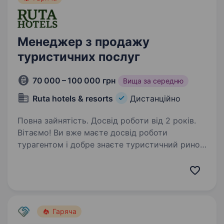
Менеджер з продажу
туристичних послуг
70 000 – 100 000 грн
Вища за середню
Ruta hotels & resorts
Дистанційно
Повна зайнятість. Досвід роботи від 2 років.
Вітаємо! Ви вже маєте досвід роботи
турагентом і добре знаєте туристичний ринок.
Але відчуваєте, що хочете заробляти більше,
працювати зі зрозумілим продуктом і
отримувати підтримку замість зайвої
бюрократії? Тоді…
Гаряча