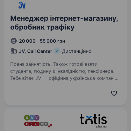
Менеджер інтернет-магазину,
обробник трафіку
20 000 – 55 000 грн
JV, Call Center
Дистанційно
Повна зайнятість. Також готові взяти
студента, людину з інвалідністю, пенсіонера.
Тебе вітає JV — офіційна українська компанія,
яка допомагає бізнесам обробляти заявки
інтернет-магазинів. Ми працюємо прозоро,
сплачуємо податки та підтримуємо країну і
ЗСУ Ми- команда у сфері онлайн-продажів
фізичних…