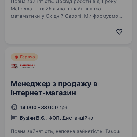
Повна зайнятість. Досвід роботи від 1 року.
Mathema — найбільша онлайн-школа
математики у Східній Європі. Ми формуємо
покоління дітей, для яких математика —
не викид кортизолу, а суперсила. Для цього
ми будуємо продукт, який розпалює цікавість
до математики,…
Гаряча
Менеджер з продажу в
інтернет-магазин
14 000 – 38 000 грн
Бузіян В.Є., ФОП
, Дистанційно
Повна зайнятість, неповна зайнятість. Також