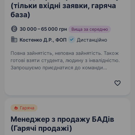
(тільки вхідні заявки, гаряча
база)
30 000 – 65 000 грн
Вища за середню
Костенко Д.Р., ФОП
Дистанційно
Повна зайнятість, неповна зайнятість. Також
готові взяти студента, людину з інвалідністю.
Запрошуємо приєднатися до команди
менеджера в онлайн-форматі (дистанційна
робота з дому) Ключові обов’язки:
Телефонувати клієнтам для підтвердження
замовлень і уточнення кількості та адреси
відправки. Вимоги…
Гаряча
Менеджер з продажу БАДів
(Гарячі продажі)