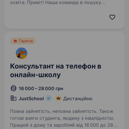
освіта. Привіт! Наша команда в пошуку
найкращих менеджерів з продажів на позицію
менеджера-діагноста. Якщо у тебе є досвід
в продажах, бажання розвиватись в цьому
напрямку, не боїшся працювати з високим
чеком та закривати…
Гаряча
Консультант на телефон в
онлайн-школу
16 000 – 28 000 грн
JustSchool
Дистанційно
Повна зайнятість, неповна зайнятість. Також
готові взяти студента, людину з інвалідністю.
Працюй з дому та заробляй від 16 000 до 28