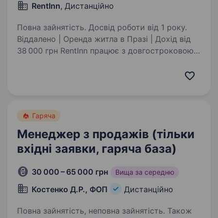
RentInn
, Дистанційно
Повна зайнятість. Досвід роботи від 1 року.
Віддалено | Оренда житла в Празі | Дохід вiд
38 000 грн RentInn працює з довгостроковою
орендою житла в Празі: квартири, кімнати
та об'єкти для проживання. Ми шукаємо
менеджера, який вміє продавати через діалог:
…
Гаряча
Менеджер з продажів (тільки
вхідні заявки, гаряча база)
30 000 – 65 000 грн
Вища за середню
Костенко Д.Р., ФОП
Дистанційно
Повна зайнятість, неповна зайнятість. Також