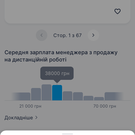
000 грн! Ми пропонуємо гнучкий графік,
стабільну зарплату та розвиток у дружній
команді. JustSchool — це онлайн-школа
нового покоління, яка робить якісну освіту
доступною…
Стор. 1 з 67
Середня зарплата менеджера з продажу
на дистанційній роботі
38000 грн
21 000 грн
70 000 грн
Докладніше