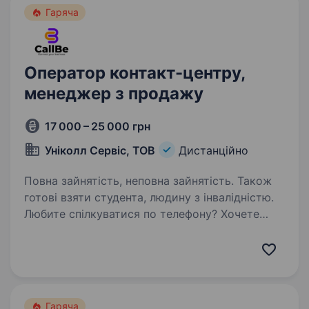
Гаряча
Оператор контакт-центру,
менеджер з продажу
17 000 – 25 000 грн
Уніколл Сервіс, ТОВ
Дистанційно
Повна зайнятість, неповна зайнятість. Також
готові взяти студента, людину з інвалідністю.
Любите спілкуватися по телефону? Хочете
працювати віддалено? Всеукраїнська компанія
«Уніколл Сервіс» пропонує Вам посаду
оператора call-центру. Чекаємо на резюме
кандидатів усіх вікових груп, від 18 років,
адже…
Гаряча