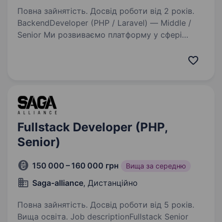
Повна зайнятість. Досвід роботи від 2 років.
BackendDeveloper (PHP / Laravel) — Middle /
Senior Ми розвиваємо платформу у сфері
мобільності з інтеграціями Google API,
зовнішніми сервісами та великими потоками
даних. Наша мета проста: зробити так, щоб
водії…
Fullstack Developer (PHP,
Senior)
150 000 – 160 000 грн
Вища за середню
Saga-alliance
, Дистанційно
Повна зайнятість. Досвід роботи від 5 років.
Вища освіта. Job descriptionFullstack Senior