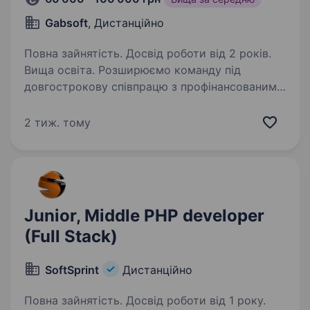
Gabsoft
, Дистанційно
Повна зайнятість. Досвід роботи від 2 років.
Вища освіта. Розширюємо команду під
довгострокову співпрацю з профінансованим
фінтех-продуктом у регіоні Перської затоки —
це платіжна платформа, яка вже працює
2 тиж. тому
на трьох ринках і щодня проводить реальні
транзакції. Ви будете…
Junior, Middle PHP developer
(Full Stack)
SoftSprint
Дистанційно
Повна зайнятість. Досвід роботи від 1 року.