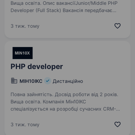
Вища освіта. Опис вакансіїJunior/Middle PHP
Developer (Full Stack) Вакансія передбачає
співпрацю дистанційно (remote) Вимоги
до кандидата: ​знання JavaScript, HTML, CSS;
3 тиж. тому
знання PHP (якщо не володієте, ми готові
навчити);…
PHP developer
MІН10ІКС
Дистанційно
Повна зайнятість. Досвід роботи від 2 років.
Вища освіта. Компанія Miн10ІКС
спеціалізується на розробці сучасних CRM-
систем та баз даних, які допомагають
бізнесам ефективно керувати процесами,
3 тиж. тому
клієнтами та аналітикою. Ми створюємо