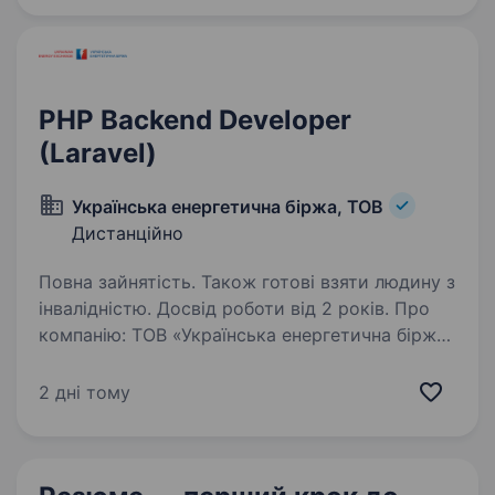
в екологічно чистих регіонах України
та представлені на ринку…
PHP Backend Developer
(Laravel)
Українська енергетична біржа, ТОВ
Дистанційно
Повна зайнятість. Також готові взяти людину з
інвалідністю. Досвід роботи від 2 років. Про
компанію: ТОВ «Українська енергетична біржа»
є лідером серед товарних бірж України,
що здійснює організацію та проведення
2 дні тому
електронних біржових торгів (аукціонів) всіма
видами енергоресурсів та забезпечує їх…