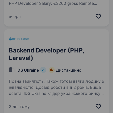
PHP Developer Salary: €3200 gross Remote
position Company: SAGA-ALLIANCE (Germany)
Employment type: Full-time Work format: Remote
вчора
Job Description: SAGA-ALLIANCE is a German IT
company…
Backend Developer (PHP,
Laravel)
IDS Ukraine
Дистанційно
Повна зайнятість. Також готові взяти людину з
інвалідністю. Досвід роботи від 2 років. Вища
освіта. IDS Ukraine -лідер українського ринку
мінеральних вод у всіх категоріях. Компанія
має збалансований портфель популярних
2 дні тому
мінеральних вод, які видобуваються