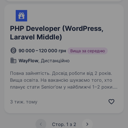
індивідуальні рішення під потреби кожного…
PHP Developer (WordPress,
Laravel Middle)
90 000 – 120 000 грн
Вища за середню
WayFlow
, Дистанційно
Повна зайнятість. Досвід роботи від 2 років.
Вища освіта. На вакансію шукаємо того, хто
планує стати Senior’ом у найближчі 1−2 роки.
Ідеально буде, якщо ви готові брати на себе
відповідальність за інших, але не обов’язково.
3 тиж. тому
Ви, напевно, повинні були вигравати
математичні…
Стор. 1 з 2