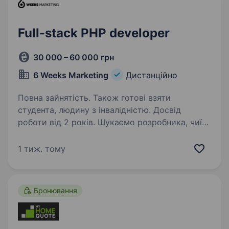
Full-stack PHP developer
30 000 – 60 000 грн
6 Weeks Marketing
Дистанційно
Повна зайнятість. Також готові взяти
студента, людину з інвалідністю. Досвід
роботи від 2 років. Шукаємо розробника, чиї
рішення переживуть не один реліз6 Weeks —
чеська digital-агенція з українським корінням.
1 тиж. тому
Ми допомагаємо бізнесам по всьому світу
масштабуватися через інтернет-маркетинг і
веб-розробку — від…
Бронювання