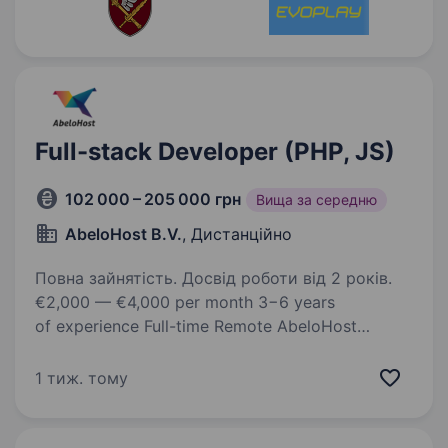
Full-stack Developer (PHP, JS)
102 000 – 205 000 грн
Вища за середню
AbeloHost B.V.
, Дистанційно
Повна зайнятість. Досвід роботи від 2 років.
€2,000 — €4,000 per month 3−6 years
of experience Full-time Remote AbeloHost
is a Netherlands-based hosting company. Since
2012, our team of experts has been providing
1 тиж. тому
reliable, affordable, and practical hosting…