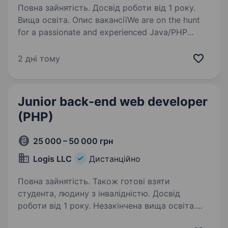
Повна зайнятість. Досвід роботи від 1 року.
Вища освіта. Опис вакансіїWe are on the hunt
for a passionate and experienced Java/PHP
Developer to join our UA team. If you excel
at solving complex technical challenges, take
2 дні тому
pride in crafting clean and efficient code, and…
Junior back-end web developer
(PHP)
25 000 – 50 000 грн
Logis LLC
Дистанційно
Повна зайнятість. Також готові взяти
студента, людину з інвалідністю. Досвід
роботи від 1 року. Незакінчена вища освіта.
Разом із нашим іноземним замовником