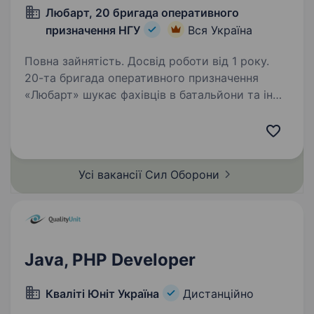
Любарт, 20 бригада оперативного
призначення НГУ
Вся Україна
Повна зайнятість. Досвід роботи від 1 року.
20-та бригада оперативного призначення
«Любарт» шукає фахівців в батальйони та інші
підрозділи. Обов’язки: Комплексна підтримка
та розвиток існуючих продуктів на всіх рівнях
стеку; Fullstack-розробка нових…
Усі вакансії Сил
Оборони
Java, PHP Developer
Кваліті Юніт Україна
Дистанційно