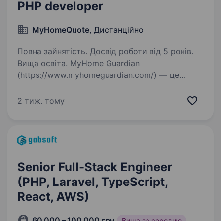
PHP developer
MyHomeQuote
, Дистанційно
Повна зайнятість. Досвід роботи від 5 років.
Вища освіта. MyHome Guardian
(https://www.myhomeguardian.com/) — це
рішення у сфері захисту житла, яке з'єднує
власників будинків і бізнеси з провідними
2 тиж. тому
продуктами та підрядниками для підвищення
безпеки та укріплення житла,…
Senior Full-Stack Engineer
(PHP, Laravel, TypeScript,
React, AWS)
60 000 – 100 000 грн
Вища за середню