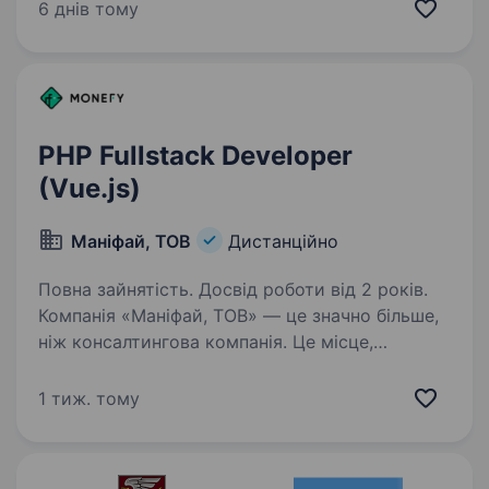
ми розробляємо цікаві веб-додатки, які вже
6 днів тому
працюють в онлайні! Приєднуйтесь! Your
Duties: Web applications development Deployed
applications support Your Skills:PHP 1+…
PHP Fullstack Developer
(Vue.js)
Маніфай, ТОВ
Дистанційно
Повна зайнятість. Досвід роботи від 2 років.
Компанія «Маніфай, ТОВ» — це значно більше,
ніж консалтингова компанія. Це місце,
де затишно працювати, де здорова атмосфера,
і де тебе оточують професіонали своєї справи.
1 тиж. тому
Ми працюємо на ринку з 2013 року
та обслуговуємо…