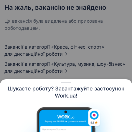
На жаль, вакансію не знайдено
Ця вакансія була видалена або прихована
роботодавцем.
Вакансії в категорії «Краса, фітнес, спорт»
для дистанційної роботи
Вакансії в категорії «Культура, музика, шоу-бізнес»
для дистанційної роботи
Шукаєте роботу? Завантажуйте застосунок
Work.ua!
Українська