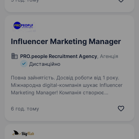
українців. Сьогодні ми розвиваємо новий
напрям власих торгових…
Influencer Marketing Manager
PRO.people Recruitment Agency
, Агенція
Дистанційно
Повна зайнятість. Досвід роботи від 1 року.
Міжнародна digital-компанія шукає Influencer
Marketing Manager! Компанія створює
комплексні digital-рішення, що допомагають
брендам зростати на ринках Європи, Азії
6 год. тому
та Латинської Америки. Ви будете будувати та
підтримувати…