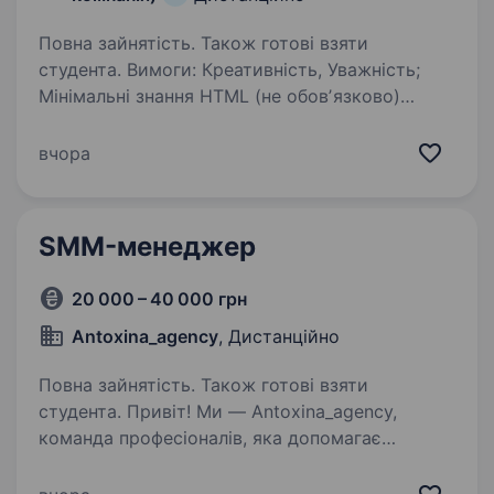
Повна зайнятість. Також готові взяти
студента. Вимоги: Креативність, Уважність;
Мінімальні знання HTML (не обовʼязково)
Грамотна українська та рос письмова мова;
Знання англійської мови буде перевагою;
вчора
Відповідальність; Уміння та бажання вчитися…
SMM-менеджер
20 000 – 40 000 грн
Antoxina_agency
, Дистанційно
Повна зайнятість. Також готові взяти
студента. Привіт! Ми — Antoxina_agency,
команда професіоналів, яка допомагає
бізнесам і персональним брендам розкривати
свій потенціал у соціальних мережах через