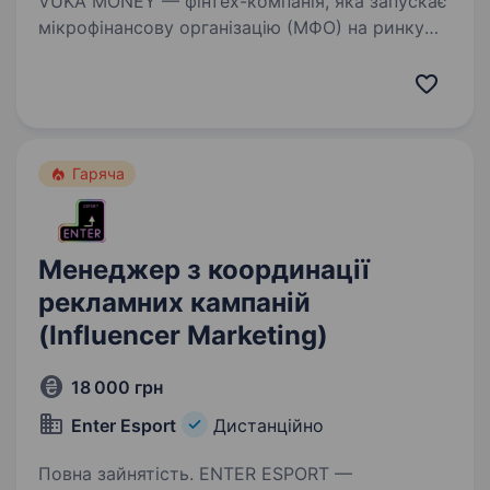
VUKA MONEY — фінтех-компанія, яка запускає
мікрофінансову організацію (МФО) на ринку
Південної Африки, де повторні видачі — один
з ключових KPI. Власник бізнесу — громадянин
України, і ми свідомо формуємо
україномовну…
Гаряча
Менеджер з координації
рекламних кампаній
(Influencer Marketing)
18 000 грн
Enter Esport
Дистанційно
Повна зайнятість. ENTER ESPORT —