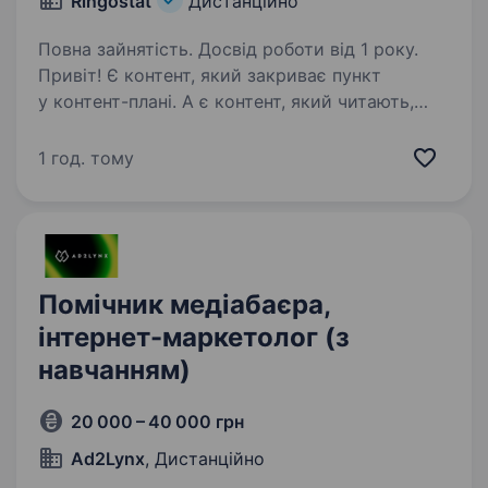
Ringostat
Дистанційно
Повна зайнятість. Досвід роботи від 1 року.
Привіт! Є контент, який закриває пункт
у контент-плані. А є контент, який читають,
цитують, несуть у медіа, використовують
у продажах і через який ринок краще розуміє
1 год. тому
продукт. У Ringostat ми працюємо саме
з таким…
Помічник медіабаєра,
інтернет-маркетолог (з
навчанням)
20 000 – 40 000 грн
Ad2Lynx
, Дистанційно