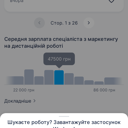
вчора
комплексні та ефективні маркетингові
рішення. Якщо ти хочеш…
Стор. 1 з 26
Середня зарплата спеціаліста з маркетингу
на дистанційній роботі
47500 грн
22 000 грн
86 000 грн
Докладніше
Шукаєте роботу? Завантажуйте застосунок