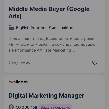
Middle Media Buyer (Google
Ads)
BigFish Partners
, Дистанційно
Повна зайнятість. Досвід роботи від 2 років.
Ми — велика й амбітна команда, що працює
в Performance Affiliate Marketing і
висококонкурентних нішах на Tier 1−3 ринках.
Ми швидко розвиваємося та масштабуємося.
7 год. тому
Ми НЕ шукаємо людину, яка просто запускає
рекламу…
Digital Marketing Manager
50 000 грн
Вища за середню