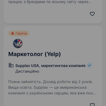
працює з брендами по всьому світу через
YouTube, Twitch, Instagram, TikTok та інші
цифрові платформи. Ми допомагаємо брендам
реалізовувати ефективні рекламні…
Гаряча
Маркетолог (Yelp)
Supplax USA, маркетингова компанія
Дистанційно
Повна зайнятість. Досвід роботи від 2 років.
Вища освіта. Supplax — це американська
компанія з українським серцем, яка вже понад
5 років активно розвивається на ринку.
Ми виконуємо роль віддаленого бек-офісу для