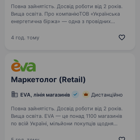
Повна зайнятість. Досвід роботи від 2 років.
Вища освіта. Про компаніюТОВ «Українська
енергетична біржа» — одна з провідних
товарних бірж України, яка організовує
та проводить електронні біржові торги
4 год. тому
й аукціони енергоресурсами. Ми розвиваємо
сучасні цифрові продукти та сервіси…
Маркетолог (Retail)
EVA, лінія магазинів
Дистанційно
Повна зайнятість. Досвід роботи від 2 років.
Вища освіта. EVA — це понад 1100 магазинів
по всій Україні, мільйони покупців щодня
та команда, яка створює продукти й сервіси,
що стають частиною повсякденного життя
5 год. тому