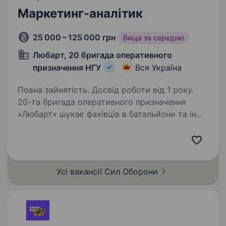
Маркетинг-аналітик
25 000 – 125 000 грн
Вища за середню
Любарт, 20 бригада оперативного
призначення НГУ
Вся Україна
Повна зайнятість. Досвід роботи від 1 року.
20-та бригада оперативного призначення
«Любарт» шукає фахівців в батальйони та інші
підрозділи. Обов’язки: Оцінка ефективності
маркетингових інструментів; Побудова
дашбордів для відслідковування результатів;…
Усі вакансії Сил
Оборони