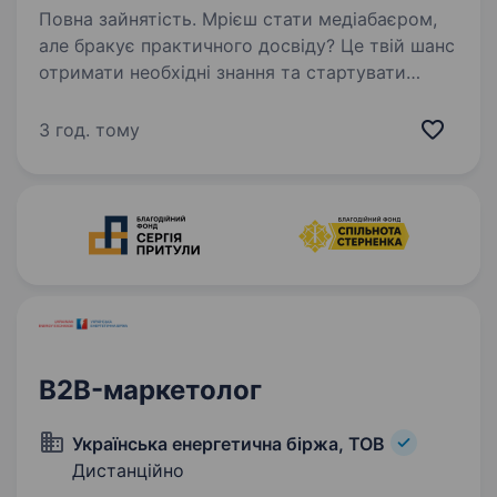
Повна зайнятість. Мрієш стати медіабаєром,
але бракує практичного досвіду? Це твій шанс
отримати необхідні знання та стартувати
в кар'єрі!Ad2Lynx — міжнародний IT холдинг зі
штаб-квартирою у Лондоні та офісами
3 год. тому
в Україні, Польщі,…
B2B-маркетолог
Українська енергетична біржа, ТОВ
Дистанційно