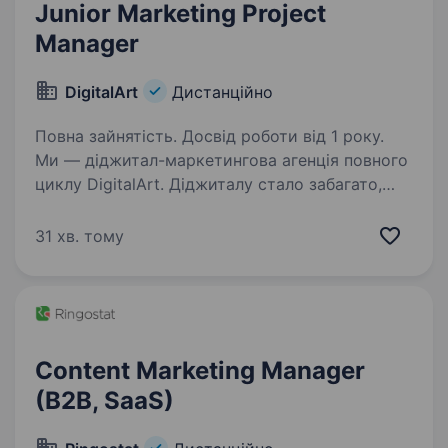
Junior Marketing Project
Manager
DigitalArt
Дистанційно
Повна зайнятість. Досвід роботи від 1 року.
Ми — діджитал-маркетингова агенція повного
циклу DigitalArt. Діджиталу стало забагато,
тому потрібні ті, хто зробить діджитал
мистецтвом, а ми — та сама команда митців.
31 хв. тому
Наша команда — це гросмейстери зі
стратегій,…
Content Marketing Manager
(B2B, SaaS)