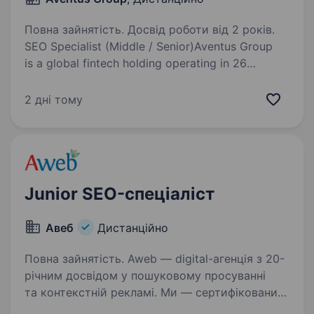
Повна зайнятість. Досвід роботи від 2 років.
SEO Specialist (Middle / Senior)Aventus Group
is a global fintech holding operating in 26
countries with 40+ local teams worldwide.
As we continue expanding and strengthening our
2 дні тому
digital presence, we’re looking…
Junior SEO-спеціаліст
Авеб
Дистанційно
Повна зайнятість. Awеb — digital-агенція з 20-
річним досвідом у пошуковому просуванні
та контекстній рекламі. Ми — сертифікований
Google Premier Partner, три роки поспіль