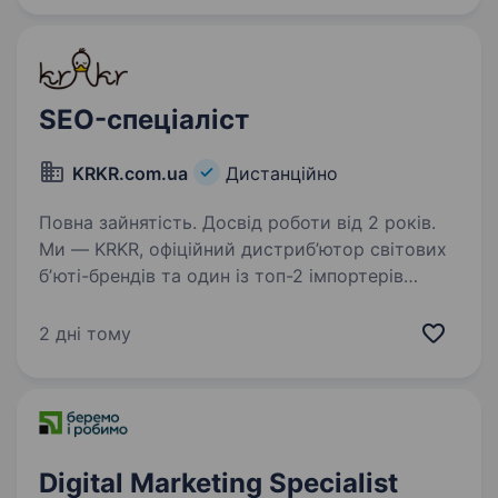
SEO-спеціаліст
KRKR.com.ua
Дистанційно
Повна зайнятість. Досвід роботи від 2 років.
Ми — KRKR, офіційний дистриб’ютор світових
бʼюті-брендів та один із топ-2 імпортерів
корейської косметики в Україні. Працюємо
з 2014 року — знаємо про догляд усе й трішки
2 дні тому
більше. За нами — якість, турбота, любов…
Digital Marketing Specialist