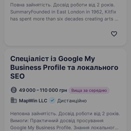
Повна зайнятість. Досвід роботи від 2 років.
SummaryFounded in East London in 1962, Kitfix
has spent more than six decades creating arts &
crafts products enjoyed by generations
of children and adults. Today, our portfolio
includes established brands such…
Спеціаліст із Google My
Business Profile та локального
SEO
49 000 – 110 000 грн
Вища за середню
MapWin LLC
Дистанційно
Неповна зайнятість. Досвід роботи від 2 років.
Вимоги: Практичний досвід просування
Google My Business Profile. Знання локального