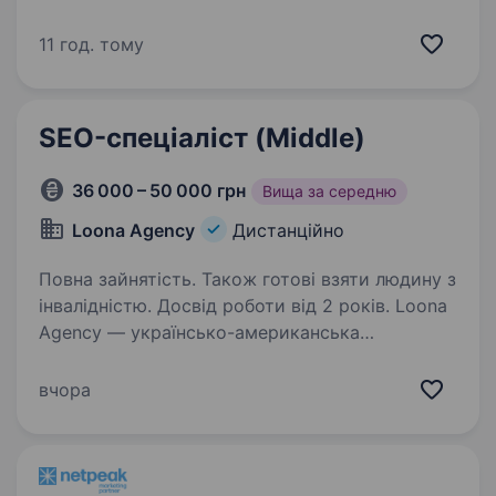
SEO. Розуміння факторів ранжування в Google
Maps. Досвід роботи з компаніями у сфері
11 год. тому
послуг буде перевагою. Аналітичне…
SEO-спеціаліст (Middle)
36 000 – 50 000 грн
Вища за середню
Loona Agency
Дистанційно
Повна зайнятість. Також готові взяти людину з
інвалідністю. Досвід роботи від 2 років. Loona
Agency — українсько-американська
маркетингова агенція. Показуємо
американським бізнесам український no-
вчора
bullshit маркетинг і вимірюваний результат.
Наші клієнти — локальні home services
компанії у США та Канаді:…