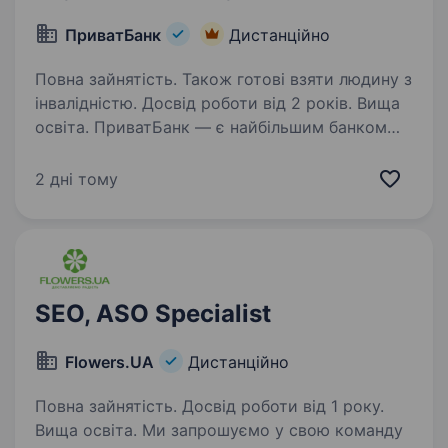
ПриватБанк
Дистанційно
Повна зайнятість. Також готові взяти людину з
інвалідністю. Досвід роботи від 2 років. Вища
освіта. ПриватБанк — є найбільшим банком
України та одним з найбільш інноваційних
банків світу. Займає лідуючі позиції за всіма
2 дні тому
фінансовими показниками в галузі та складає
близько чверті всієї банківської системи
країни…
SEO, ASO Specialist
Flowers.UA
Дистанційно
Повна зайнятість. Досвід роботи від 1 року.
Вища освіта. Ми запрошуємо у свою команду