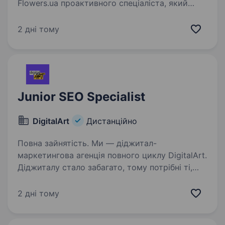
Flowers.ua проактивного спеціаліста, який
допоможе нам розвивати органічний трафік
у всіх ключових напрямках — від локального
2 дні тому
SEO та роботи з картографічними сервісами
до оптимізації…
Junior SEO Specialist
DigitalArt
Дистанційно
Повна зайнятість. Ми — діджитал-
маркетингова агенція повного циклу DigitalArt.
Діджиталу стало забагато, тому потрібні ті,
хто зробить діджитал мистецтвом, а ми —
та сама команда митців. Наша команда —
2 дні тому
це гросмейстери зі стратегій,…