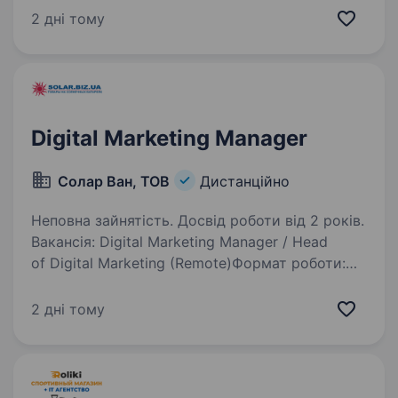
промислового та аграрного сектору України.
2 дні тому
Вимоги до кандидата: Глибоке розуміння
алгоритмів штучного інтелекту…
Digital Marketing Manager
Солар Ван, ТОВ
Дистанційно
Неповна зайнятість. Досвід роботи від 2 років.
Вакансія: Digital Marketing Manager / Head
of Digital Marketing (Remote)Формат роботи:
Віддалено Тип співпраці: Довгострокова Про
компаніюМи — компанія, що працює у сфері
2 дні тому
сонячної енергетики та реалізує комплексні…