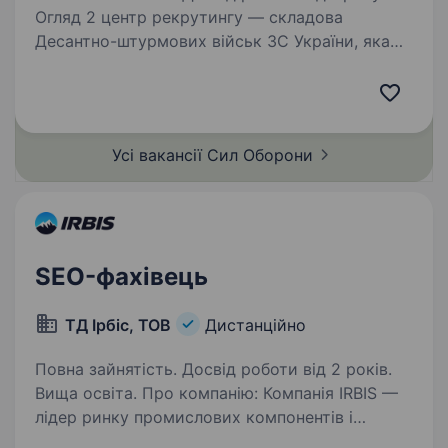
Огляд 2 центр рекрутингу — складова
Десантно-штурмових військ ЗС України, яка
допомагає цивільним особам долучитися до
підрозділів ДШВ. Наша команда складається
з досвідчених менеджерів, які пройшли
службу в різних…
Усі вакансії Сил
Оборони
SEO-фахівець
ТД Ірбіс, ТОВ
Дистанційно
Повна зайнятість. Досвід роботи від 2 років.
Вища освіта. Про компанію: Компанія IRBIS —
лідер ринку промислових компонентів і
комплексних технічних рішень для