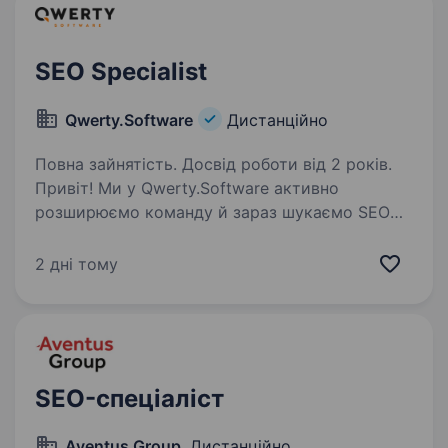
SEO Specialist
Qwerty.Software
Дистанційно
Повна зайнятість. Досвід роботи від 2 років.
Привіт! Ми у Qwerty.Software активно
розширюємо команду й зараз шукаємо SEO
Specialist з сильним практичним досвідом
у просуванні сайтів Хто ми? Qwerty.Software —
2 дні тому
українська ІТ-компанія, яка понад 10 років
створює,…
SEO-спеціаліст
Aventus Group
, Дистанційно