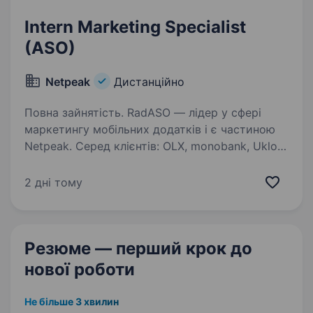
Intern Marketing Specialist
(ASO)
Netpeak
Дистанційно
Повна зайнятість. RadASO — лідер у сфері
маркетингу мобільних додатків і є частиною
Netpeak. Серед клієнтів: OLX, monobank, Uklon,
Windy, Home Planner, Pure, Readdle.
Ми у пошуках талановитого Intern Marketing
2 дні тому
Specialist’а (ASO),…
Резюме — перший крок
до
нової роботи
Не більше 3 хвилин