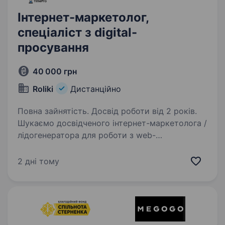
Інтернет-маркетолог,
спеціаліст з digital-
просування
40 000 грн
Roliki
Дистанційно
Повна зайнятість. Досвід роботи від 2 років.
Шукаємо досвідченого інтернет-маркетолога /
лідогенератора для роботи з web-
маркетингом, рекламними кампаніями,
сайтами та AI-інструментами. Мета посади:
2 дні тому
Управління проєктами з розвитку digital-
присутності клієнтів…