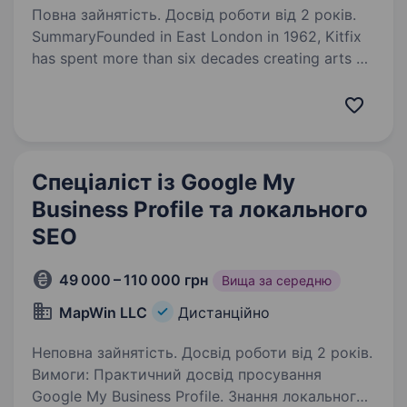
Повна зайнятість. Досвід роботи від 2 років.
SummaryFounded in East London in 1962, Kitfix
has spent more than six decades creating arts &
crafts products enjoyed by generations
of children and adults. Today, our portfolio
includes established brands such…
Спеціаліст із Google My
Business Profile та локального
SEO
49 000 – 110 000 грн
Вища за середню
MapWin LLC
Дистанційно
Неповна зайнятість. Досвід роботи від 2 років.
Вимоги: Практичний досвід просування
Google My Business Profile. Знання локального