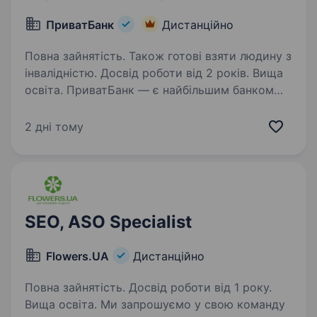
ПриватБанк
Дистанційно
Повна зайнятість. Також готові взяти людину з
інвалідністю. Досвід роботи від 2 років. Вища
освіта. ПриватБанк — є найбільшим банком
України та одним з найбільш інноваційних
банків світу. Займає лідуючі позиції за всіма
2 дні тому
фінансовими показниками в галузі та складає
близько чверті всієї банківської системи
країни…
SEO, ASO Specialist
Flowers.UA
Дистанційно
Повна зайнятість. Досвід роботи від 1 року.
Вища освіта. Ми запрошуємо у свою команду