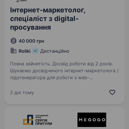
Інтернет-маркетолог,
спеціаліст з digital-
просування
40 000 грн
Roliki
Дистанційно
Повна зайнятість. Досвід роботи від 2 років.
Шукаємо досвідченого інтернет-маркетолога /
лідогенератора для роботи з web-
маркетингом, рекламними кампаніями,
сайтами та AI-інструментами. Мета посади:
2 дні тому
Управління проєктами з розвитку digital-
присутності клієнтів…