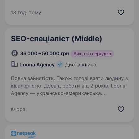
SEO. Розуміння факторів ранжування в Google
Maps. Досвід роботи з компаніями у сфері
13 год. тому
послуг буде перевагою. Аналітичне…
SEO-спеціаліст (Middle)
36 000 – 50 000 грн
Вища за середню
Loona Agency
Дистанційно
Повна зайнятість. Також готові взяти людину з
інвалідністю. Досвід роботи від 2 років. Loona
Agency — українсько-американська
маркетингова агенція. Показуємо
американським бізнесам український no-
вчора
bullshit маркетинг і вимірюваний результат.
Наші клієнти — локальні home services
компанії у США та Канаді:…