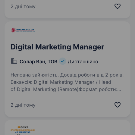
промислового та аграрного сектору України.
2 дні тому
Вимоги до кандидата: Глибоке розуміння
алгоритмів штучного інтелекту…
Digital Marketing Manager
Солар Ван, ТОВ
Дистанційно
Неповна зайнятість. Досвід роботи від 2 років.
Вакансія: Digital Marketing Manager / Head
of Digital Marketing (Remote)Формат роботи:
Віддалено Тип співпраці: Довгострокова Про
компаніюМи — компанія, що працює у сфері
2 дні тому
сонячної енергетики та реалізує комплексні…