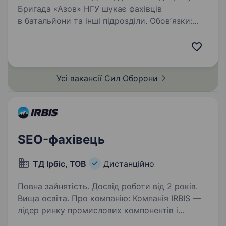
Бригада «Азов» НГУ шукає фахівців
в батальйони та інші підрозділи. Обовʼязки:
проведення аудитів сайтів; підготовка аналізу
колег по ринку (конкурентів); формування
стратегій просування; збір семантичного…
Усі вакансії Сил
Оборони
SEO-фахівець
ТД Ірбіс, ТОВ
Дистанційно
Повна зайнятість. Досвід роботи від 2 років.
Вища освіта. Про компанію: Компанія IRBIS —
лідер ринку промислових компонентів і
комплексних технічних рішень для