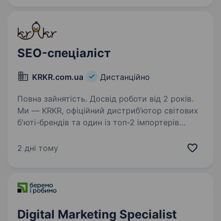
SEO-спеціаліст
KRKR.com.ua
Дистанційно
Повна зайнятість. Досвід роботи від 2 років.
Ми — KRKR, офіційний дистриб’ютор світових
бʼюті-брендів та один із топ-2 імпортерів
корейської косметики в Україні. Працюємо
з 2014 року — знаємо про догляд усе й трішки
2 дні тому
більше. За нами — якість, турбота, любов…
Digital Marketing Specialist