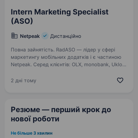
Intern Marketing Specialist
(ASO)
Netpeak
Дистанційно
Повна зайнятість. RadASO — лідер у сфері
маркетингу мобільних додатків і є частиною
Netpeak. Серед клієнтів: OLX, monobank, Uklon,
Windy, Home Planner, Pure, Readdle.
Ми у пошуках талановитого Intern Marketing
2 дні тому
Specialist’а (ASO),…
Резюме — перший крок
до
нової роботи
Не більше 3 хвилин