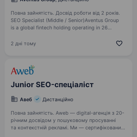
Повна зайнятість. Досвід роботи від 2 років.
SEO Specialist (Middle / Senior)Aventus Group
is a global fintech holding operating in 26
countries with 40+ local teams worldwide.
As we continue expanding and strengthening our
2 дні тому
digital presence, we’re looking…
Junior SEO-спеціаліст
Авеб
Дистанційно
Повна зайнятість. Awеb — digital-агенція з 20-
річним досвідом у пошуковому просуванні
та контекстній рекламі. Ми — сертифікований
Google Premier Partner, три роки поспіль