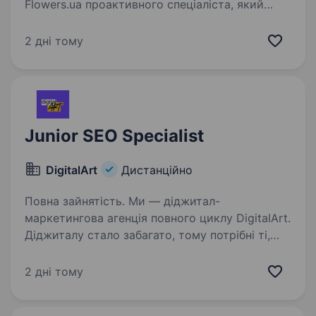
Flowers.ua проактивного спеціаліста, який
допоможе нам розвивати органічний трафік
у всіх ключових напрямках — від локального
2 дні тому
SEO та роботи з картографічними сервісами
до оптимізації…
Junior SEO Specialist
DigitalArt
Дистанційно
Повна зайнятість. Ми — діджитал-
маркетингова агенція повного циклу DigitalArt.
Діджиталу стало забагато, тому потрібні ті,
хто зробить діджитал мистецтвом, а ми —
та сама команда митців. Наша команда —
2 дні тому
це гросмейстери зі стратегій,…