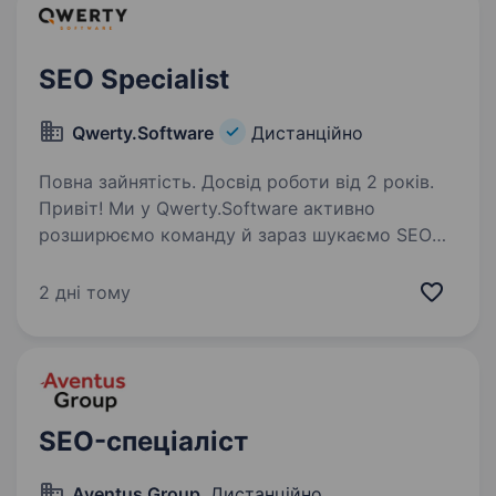
SEO Specialist
Qwerty.Software
Дистанційно
Повна зайнятість. Досвід роботи від 2 років.
Привіт! Ми у Qwerty.Software активно
розширюємо команду й зараз шукаємо SEO
Specialist з сильним практичним досвідом
у просуванні сайтів Хто ми? Qwerty.Software —
2 дні тому
українська ІТ-компанія, яка понад 10 років
створює,…
SEO-спеціаліст
Aventus Group
, Дистанційно