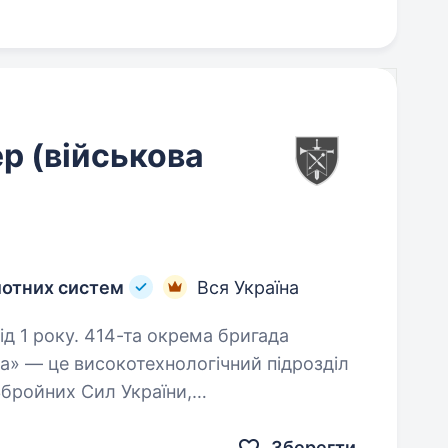
р (військова
лотних систем
Вся Україна
окрема бригада
а» — це високотехнологічний підрозділ
Збройних Сил України,
ні ударних, розвідувальних безпілотних…
Зберегти