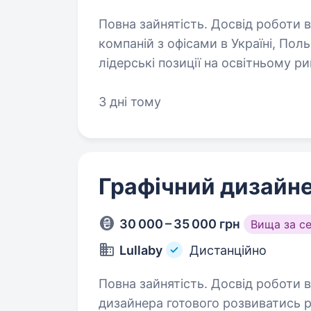
Повна зайнятість. Досвід роботи від 2 років. Key.study —
компаній з офісами в Україні, Поль
лідерські позиції на освітньому ри
з 580 провідними університетами
3 дні тому
Графічний дизайн
30 000 – 35 000 грн
Вища за с
Lullaby
Дистанційно
Повна зайнятість. Досвід роботи від 1 року. Привіт! Ми в п
дизайнера готового розвиватись р