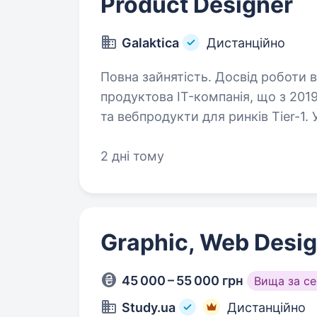
Product Designer
Galaktica
Дистанційно
Повна зайнятість. Досвід роботи від 5 років. Galakt
продуктова IT-компанія, що з 201
та вебпродукти для ринків Tier-1.
експертизою, які працюють з різни
2 дні тому
Graphic, Web Desi
45 000 – 55 000 грн
Вища за с
Study.ua
Дистанційно