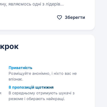
у, являємось одні з лідерів
 останній рік ми зросли…
Зберегти
 крок
Приватність
Розміщуйте анонімно, і ніхто вас не
впізнає.
8 пропозицій щотижня
и
В середньому отримують шукачі з
резюме і обирають найкращі.