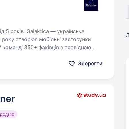
ica — українська
Д
9 року створює мобільні застосунки
 У команді 350+ фахівців з провідною
х куточків світу.…
Зберегти
gner
ередню