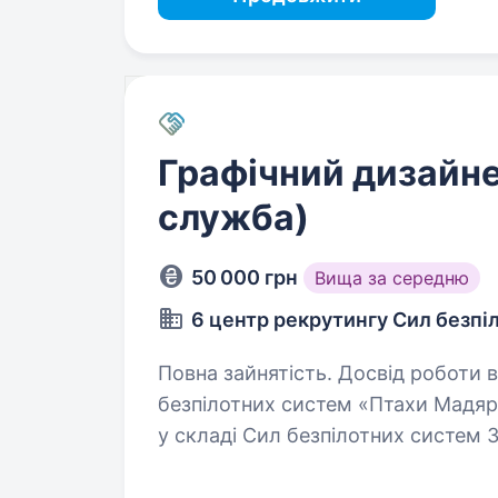
Графічний дизайне
служба)
50 000 грн
Вища за середню
6 центр рекрутингу Сил безпі
Повна зайнятість. Досвід роботи від 1 року. 414-та 
безпілотних систем «Птахи Мадяр
у складі Сил безпілотних систем 
що спеціалізується на застосуван