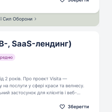
ії Сил
Оборони
-, SaaS-лендинг)
ередню
проект Visita —
 на послуги у сфері краси та велнесу.
ний застосунок для клієнтів і веб-
для власників бізнесу Задача Розробити дизайн…
Зберегти