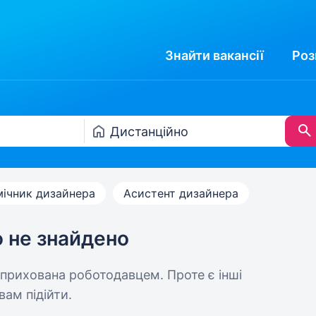
Знайти
вакансії
Роз
ічник дизайнера
Асистент дизайнера
ю не знайдено
 прихована роботодавцем. Проте є інші
вам підійти.