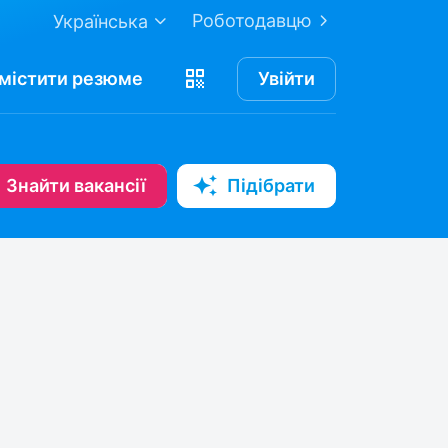
Роботодавцю
Українська
містити
резюме
Увійти
Знайти вакансії
Підібрати