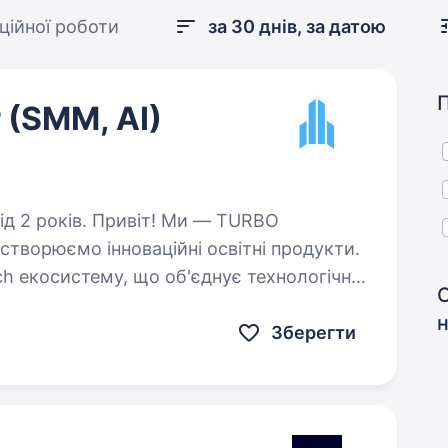
ційної роботи
за 30 днів, за датою
 (SMM, AI)
віт! Ми — TURBO
h екосистему, що об'єднує технологічну
ння та якісні навчальні…
н
Зберегти