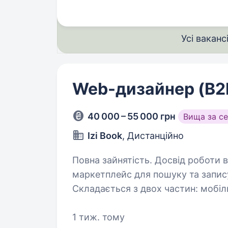
Усі ваканс
Web-дизайнер (B2B
40 000 – 55 000 грн
Вища за с
Izi Book
, Дистанційно
Повна зайнятість. Досвід роботи від 2 років. Про 
маркетплейс для пошуку та запису
Складається з двох частин: мобіль
кабінет 
1 тиж. тому