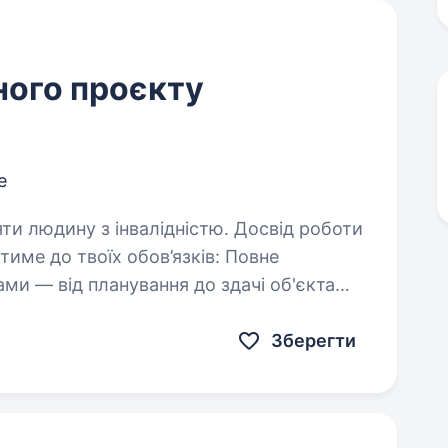
ного проєкту
е
яти людину з інвалідністю. Досвід роботи
ми — від планування до здачі об'єкта
в…
Зберегти