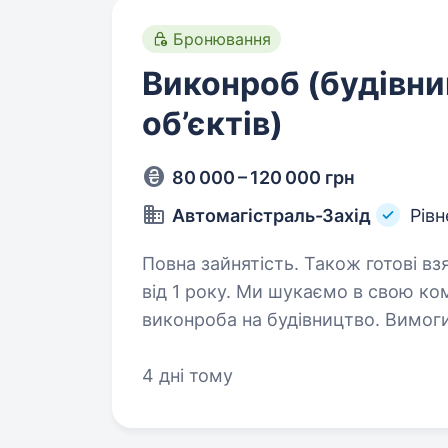
Бронювання
Виконроб (будівни
об’єктів)
80 000 – 120 000 грн
Автомагістраль-Захід
Рівн
Повна зайнятість. Також готові вз
від 1 року. Ми шукаємо в свою команду відповідального та досвідченого
виконроба на будівництво. Вимоги: Досвід роботи на аналогічній по
Будівельна освіта Бажання працювати на результат Організація виконання
робіт…
4 дні тому