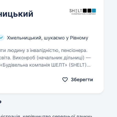
ницький
Хмельницький, шукаємо у Рівному
яти людину з інвалідністю, пенсіонера.
ільниці) —
«Будівельна компанія ШЕЛТ» (SHELT)
ключ — склади, виробничі та комерційні
укаємо виконроба,…
Зберегти
?
мiнiстрацiя, керівництво середньої ланки»