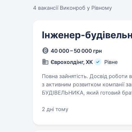
4 вакансії
Виконроб у Рівному
Інженер-будівель
40 000 – 50 000 грн
Єврохолдінг, ХК
Рівне
Повна зайнятість. Досвід роботи від 5 р
з активним розвитком компанії 
БУДІВЕЛЬНИКА, який готовий брати
(технагляд) та бути ключовою фігур
Ми реалізовуємо…
2 дні тому