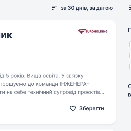
за 30 днів, за датою
ник
оків. Вища освіта. У зв’язку
запрошуємо до команди ІНЖЕНЕРА-
 на себе технічний супровід проєктів
в
ою в їх успішній реалізації.
Зберегти