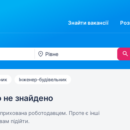
Знайти
вакансії
Роз
ник
Інженер-будівельник
ю не знайдено
 прихована роботодавцем. Проте є інші
вам підійти.