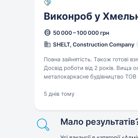
Виконроб у Хмель
50 000 – 100 000 грн
SHELT, Construction Company
Повна зайнятість. Також готові вз
Досвід роботи від 2 років. Вища освіта. Виконроб (начальник д
металокаркасне будівництво ТОВ 
будує металокаркасні будівлі під 
об'єкти площею 300−5000 м2. Ш
5 днів тому
Мало результатів
Усі вакансії в категорії «Ад