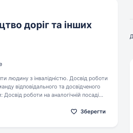
цтво доріг та інших
Д
е
яти людину з інвалідністю. Досвід роботи
саді
Зберегти