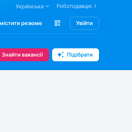
Роботодавцю
Українська
містити
резюме
Увійти
Знайти вакансії
Підібрати