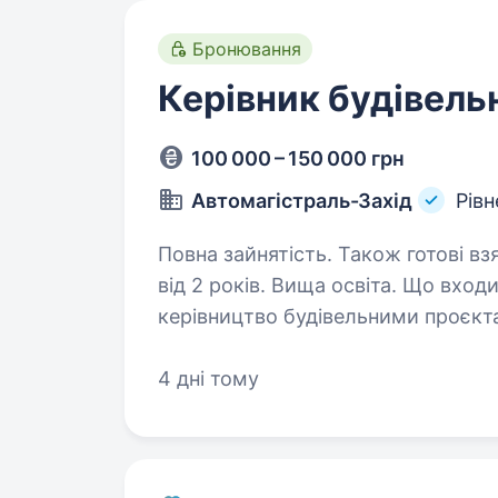
Бронювання
Керівник будівель
100 000 – 150 000 грн
Автомагістраль-Захід
Рівн
Повна зайнятість. Також готові вз
від 2 років. Вища освіта. Що входитиме до твоїх обов’язків: Повне
керівництво будівельними проєкта
в експлуатацію. Пошук, координація роботи команд та підрядників,
забезпечення дотримання терміні
4 дні тому