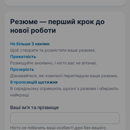
Ми пропонуємо широкий асортимент
продукції провідних світових брендів: насіння
польових…
Резюме — перший крок
до
нової роботи
Не більше 3 хвилин
Щоб створити та розмістити ваше
резюме.
Приватність
Розміщуйте анонімно, і ніхто вас не впізнає.
Прозорість
Дізнавайтеся, які компанії переглядали ваше резюме.
8 пропозицій щотижня
В середньому отримують шукачі з резюме і обирають
найкращі.
Ваші ім'я та прізвище
Ніхто не побачить ваші особисті дані без вашого