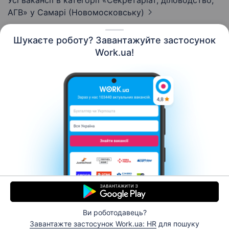
Усі вакансії в категорії «Секретаріат, діловодство,
АГВ»
у Самарі (Новомосковську)
Шукаєте роботу? Завантажуйте застосунок
Work.ua!
Українська
Ресурси
Контакти
Про нас
Кар’єра
Новини Work.ua
Допомога
Умови використання
Роботодавцю
Ви роботодавець?
© 2006–2026 Work.ua. Сервіс пошуку роботи №1 в
Завантажте застосунок Work.ua: HR
для пошуку