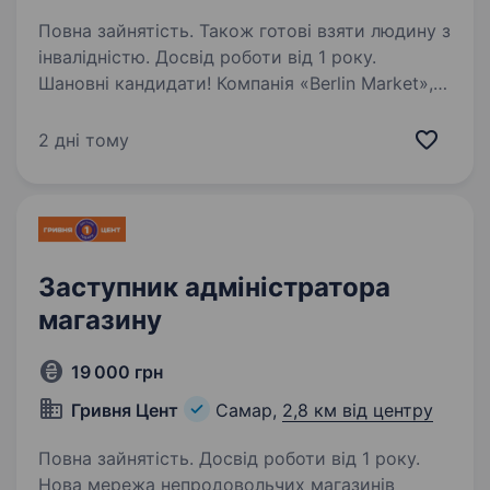
Повна зайнятість. Також готові взяти людину з
інвалідністю. Досвід роботи від 1 року.
Шановні кандидати! Компанія «Berlin Market»,
запрошує на постійну роботу Менеджера/ку
з операційного контролю Самар/Дніпро
2 дні тому
Що таке «Berlin Market»? Ми — одна
з провідних мереж побутової техніки
та електроніки. Наше…
Заступник адміністратора
магазину
19 000 грн
Гривня Цент
Самар,
2,8 км від центру
Повна зайнятість. Досвід роботи від 1 року.
Нова мережа непродовольчих магазинів