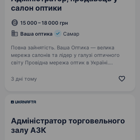
салон оптики
15 000 – 18 000 грн
Ваша оптика
Самар
Повна зайнятість. Ваша Оптика — велика
мережа салонів та лідер у галузі оптичного
світу Провідна мережа оптик в Україні.
Працюємо на оптичному ринку з 2008 року.
Активно розширюємо мережу
3 дні тому
та не зупиняємось на досягненому. …
Адміністратор торговельного
залу АЗК