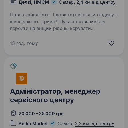
Делві, НМСМ
Самар,
2,4 км від центру
Повна зайнятість. Також готові взяти людину з
інвалідністю. Привіт! Шукаєш можливість
перейти на вищий рівень, керувати
процесами, але боїшся потонути в обсягах
завдань великих супермаркетів? Або,
15 год. тому
можливо, Ти маєш крутий досвід у торгівлі й
відчуваєш, що вже готовий (а)…
Адміністратор, менеджер
сервісного центру
20 000 – 25 000 грн
Berlin Market
Самар,
2,2 км від центру