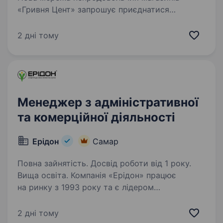
«Гривня Цент» запрошує приєднатися
до нашої команди в якості активного та
цілеспрямованого «Заступника адміністратора
2 дні тому
магазину». Що ми від тебе чекаємо?
Комунікабельність та вміння…
Менеджер з адміністративної
та комерційної діяльності
Ерідон
Самар
Повна зайнятість. Досвід роботи від 1 року.
Вища освіта. Компанія «Ерідон» працює
на ринку з 1993 року та є лідером
у комплексному забезпеченні
сільськогосподарських підприємств України.
2 дні тому