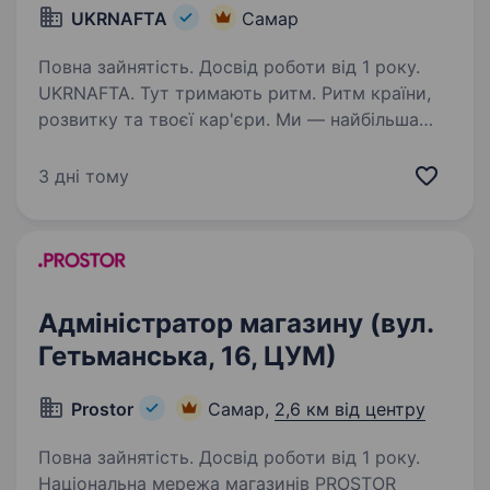
UKRNAFTA
Самар
Повна зайнятість. Досвід роботи від 1 року.
UKRNAFTA. Тут тримають ритм. Ритм країни,
розвитку та твоєї кар'єри. Ми — найбільша
нафтовидобувна компанія України. Сьогодні
це 2 000+ свердловин, майже 700 сучасних
3 дні тому
автозаправних комплексів та команда з 20
000+…
Адміністратор магазину (вул.
Гетьманська, 16, ЦУМ)
Prostor
Самар,
2,6 км від центру
Повна зайнятість. Досвід роботи від 1 року.
Національна мережа магазинів PROSTOR