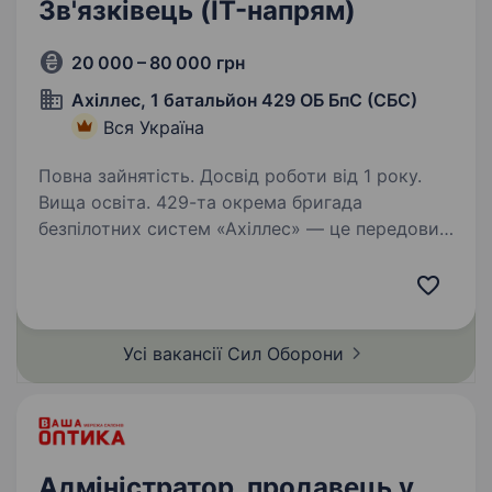
Зв'язківець (IT-напрям)
20 000 – 80 000 грн
Ахіллес, 1 батальйон 429 ОБ БпС (СБС)
Вся Україна
Повна зайнятість. Досвід роботи від 1 року.
Вища освіта. 429-та окрема бригада
безпілотних систем «Ахіллес» — це передовий
високотехнологічний підрозділ у складі Сил
безпілотних систем. Підрозділ спеціалізується
на застосуванні ударних, розвідувальних
безпілотних та радіоелектронних…
Усі вакансії Сил
Оборони
Адміністратор, продавець у