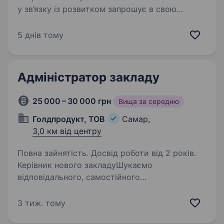
у зв’язку із розвитком запрошує в свою
команду Адміністратора магазину у м.
Новомосковськ, вул. Гетьманська, 16 (ЦУМ) .
5 днів тому
Вимоги: досвід роботи на аналогічній посаді
або старшим…
Адміністратор закладу
25 000 – 30 000 грн
Вища за середню
Голдпродукт, ТОВ
Самар,
3,0 км від центру
Повна зайнятість. Досвід роботи від 2 років.
Керівник нового закладуШукаємо
відповідального, самостійного
та результативного керівника для нового
закладу — кальянної. Якщо ти маєш досвід
3 тиж. тому
в управлінні закладом, умієш вирішувати