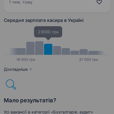
та запрошуємо тебе стати частиною нашої
1 тиж. тому
команди! Вакансія…
Середня зарплата касира
в Україні
23000 грн
16 000 грн
37 000 грн
Докладніше
Мало результатів?
Усі вакансії в категорії «Бухгалтерія, аудит»