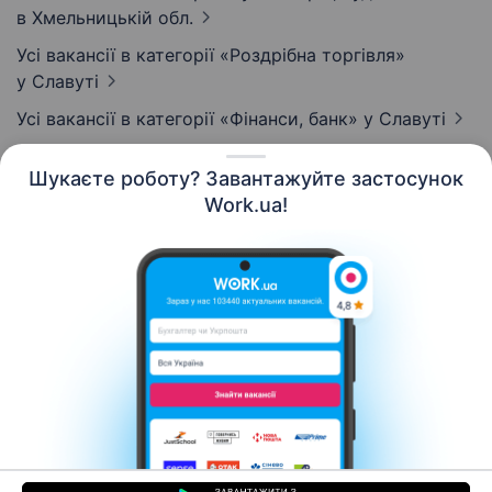
в Хмельницькій обл.
Усі вакансії в категорії «Роздрібна торгівля»
у Славуті
Усі вакансії в категорії «Фінанси, банк»
у Славуті
Шукаєте роботу? Завантажуйте застосунок
Work.ua!
Українська
Ресурси
Контакти
Про нас
Кар’єра
Новини Work.ua
Допомога
Умови використання