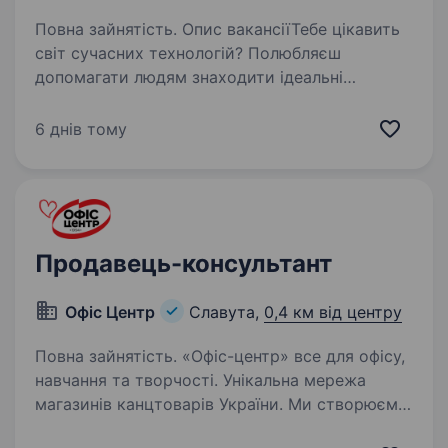
Повна зайнятість. Опис вакансіїТебе цікавить
світ сучасних технологій? Полюбляєш
допомагати людям знаходити ідеальні
рішення? Smart Line — шукає енергійного
продавця-консультанта, який стане нашим
6 днів тому
експертом у галузі електроніки та гаджетів!…
Продавець-консультант
Офіс Центр
Славута,
0,4 км від центру
Повна зайнятість. «Офіс-центр» все для офісу,
навчання та творчості. Унікальна мережа
магазинів канцтоварів України. Ми створюємо
простір для натхнення, навчання і творчості