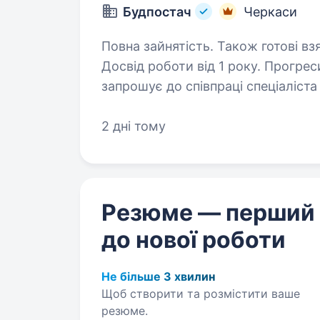
Будпостач
Черкаси
Повна зайнятість. Також готові вз
Досвід роботи від 1 року. Прогресивна торгова компанія БУДПОСТАЧ
запрошує до співпраці спеціаліста
Вимоги: БАЖАНО Досвід продажу категорій непроводольчого сегменту.
2 дні тому
Наявність власного авто
Резюме — перший
до нової роботи
Не більше 3 хвилин
Щоб створити та розмістити ваше
резюме.