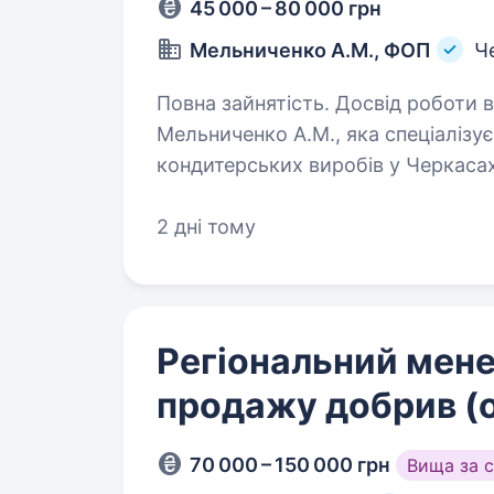
45 000 – 80 000 грн
Мельниченко А.М., ФОП
Ч
Повна зайнятість. Досвід роботи від 2 років. Привіт! 
Мельниченко А.М., яка спеціалізу
кондитерських виробів у Черкасах
людина з досвідом роботи, і хоче
2 дні тому
Регіональний мен
продажу добрив (
70 000 – 150 000 грн
Вища за 