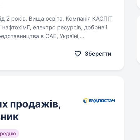
и
. Вища освіта. Компанія КАСПІТ
нафтохімії, електро ресурсів, добрив і
редставництва в ОАЕ, Україні,
активного, відповідального…
Зберегти
х продажів,
вник
ередню