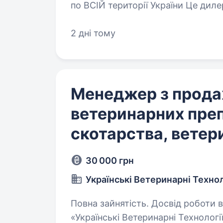
по ВСІЙ території України Це дилер спецтехніки та єдиний ексклюзивний
представник бренду HIDROMEK в У
2 дні тому
Менеджер з прод
ветеринарних преп
скотарства, ветер
30 000 грн
Українські Ветеринарні Технол
Повна зайнятість. Досвід роботи від 2 рокі
«Українські Ветеринарні Технологі