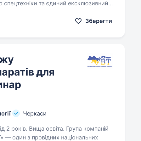
країні. Це контроль якості…
Зберегти
ажу
аратів для
инар
огії
Черкаси
в. Вища освіта. Група компаній
ї» — один з провідних національних