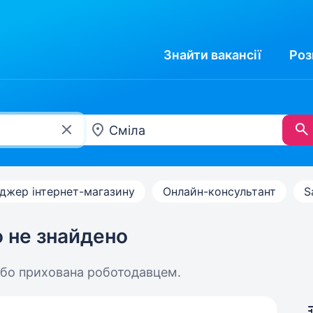
Знайти
вакансії
Роз
джер інтернет-магазину
Онлайн-консультант
S
ю не знайдено
або прихована роботодавцем.