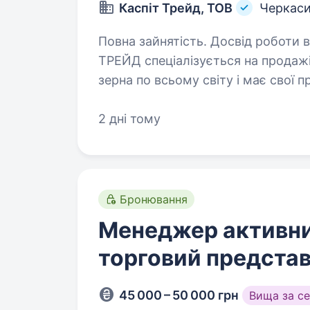
Каспіт Трейд, ТОВ
Черкас
Повна зайнятість. Досвід роботи від 2 років
ТРЕЙД спеціалізується на продажі 
зерна по всьому світу і має свої п
Узбекистані, Сербії. Ми шукаємо 
2 дні тому
Бронювання
Менеджер активни
торговий предста
45 000 – 50 000 грн
Вища за с