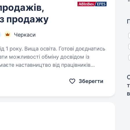
продажів,
 з продажу
Черкаси
Вища освіта. Готові доєднатись
ати можливості обміну досвідом із
аєте наставництво від працівників
 та адаптуватися до нових умов,…
Зберегти
в