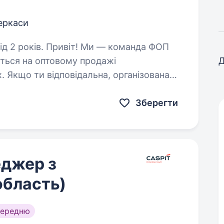
еркаси
Ми — команда ФОП
ється на оптовому продажі
Д
. Якщо ти відповідальна, організована
ш приєднатися до стабільного…
Зберегти
еджер з
область)
середню