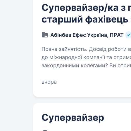
Супервайзер/ка з 
старший фахівець
Абінбев Ефес Україна, ПРАТ
Повна зайнятість. Досвід роботи від 1 року. 
до міжнародної компанії та отрим
закордонними колегами? Ви отрим
компанії, навчитеся бути гнучким
вчора
Супервайзер