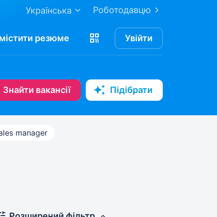
Роботодавцю
Українська
містити
резюме
Увійти
Знайти вакансії
Підібрати
ales manager
Розширений фільтр