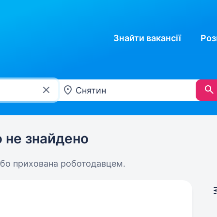
Знайти
вакансії
Роз
ю не знайдено
або прихована роботодавцем.