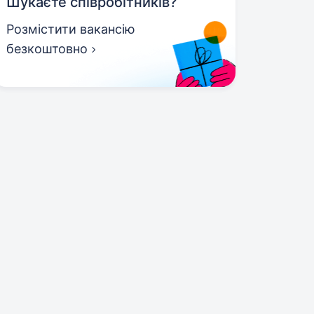
Шукаєте співробітників?
Розмістити вакансію
безкоштовно