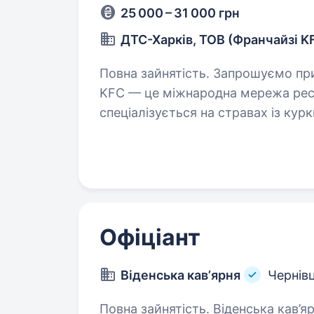
25 000 – 31 000 грн
ДТС-Харків, ТОВ (Франчайзі K
Повна зайнятість. Запрошуємо приєднатися до команди KFC! Хто такі KFC?
KFC — це міжнародна мережа рест
спеціалізується на стравах із кур
активно зростає під управлінням
Офіціант
Віденська кавʼярня
Чернівц
Повна зайнятість. Віденська кав’ярня запрошує в команду офіціантів.