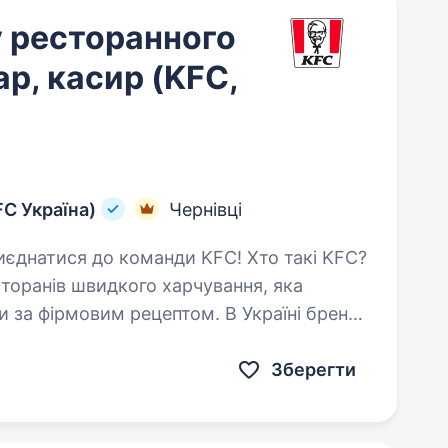
у ресторанного
р, касир (KFC,
FC Україна)
Чернівці
оранів швидкого харчування, яка
ки за фірмовим рецептом. В Україні бренд
…
Зберегти