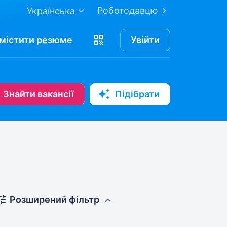
Роботодавцю
Українська
містити
резюме
Увійти
Знайти вакансії
Підібрати
Розширений фільтр