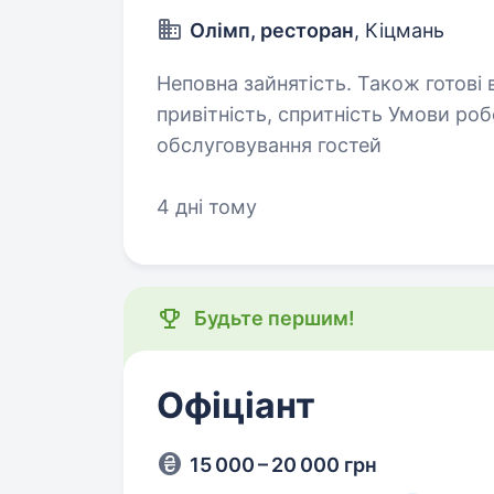
Олімп, ресторан
, Кіцмань
Неповна зайнятість. Також готові взяти студент
привітність, спритність Умови робо
обслуговування гостей
4 дні тому
Будьте першим!
Офіціант
15 000 – 20 000 грн