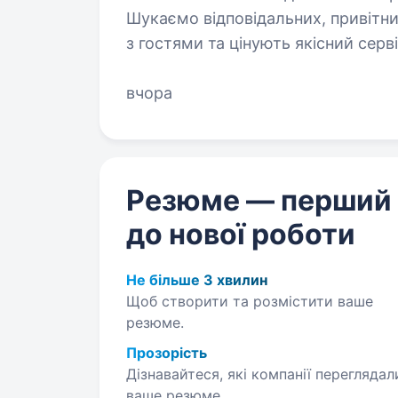
Шукаємо відповідальних, привітн
з гостями та цінують якісний сервіс. Умови роботи
від виторгу + чайові…
вчора
Резюме — перший
до нової роботи
Не більше 3 хвилин
Щоб створити та розмістити ваше
резюме.
Прозорість
Дізнавайтеся, які компанії переглядал
ваше резюме.