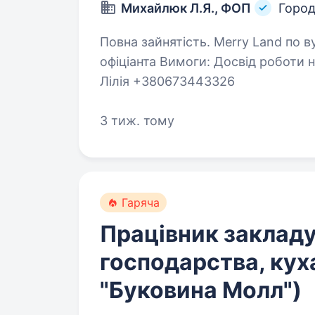
Михайлюк Л.Я., ФОП
Город
Повна зайнятість. Merry Land по вул. Височана 1 запрошує в свою команду
офіціанта Вимоги: Досвід роботи на аналогічній посаді або вчимо з «0»
Лілія +380673443326
3 тиж. тому
Гаряча
Працівник заклад
господарства, куха
"Буковина Молл")