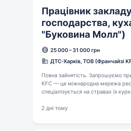
Працівник заклад
господарства, куха
"Буковина Молл")
25 000 – 31 000 грн
ДТС-Харків, ТОВ (Франчайзі K
Повна зайнятість. Запрошуємо приєднатися до команди KFC! Хто такі KFC?
KFC — це міжнародна мережа рест
спеціалізується на стравах із кур
активно зростає під управлінням
2 дні тому