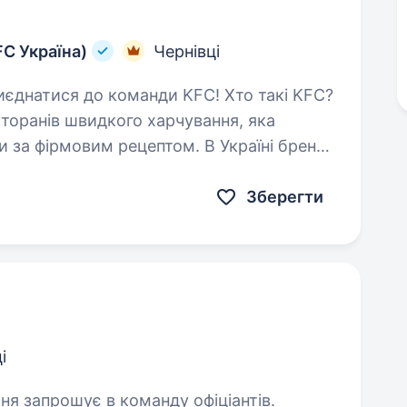
FC Україна)
Чернівці
оранів швидкого харчування, яка
ки за фірмовим рецептом. В Україні бренд
…
Зберегти
і