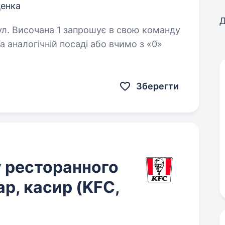
енка
Д
Зберегти
у ресторанного
р, касир (KFC,