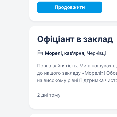
Продовжити
Офіціант в заклад
Морелі, кав'ярня
, Чернівці
Повна зайнятість. Ми в пошуках відповідального та привітного офіціанта
до нашого закладу «Морелі»! Обов’язки: Обслуговува
на високому рівні Підтримка чистоти на робочому місці Дотримання
стандартів і правил закладу…
2 дні тому