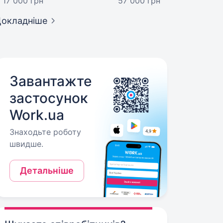
17 000 грн
57 000 грн
окладніше
Завантажте
застосунок
Work.ua
Знаходьте роботу
швидше.
Детальніше