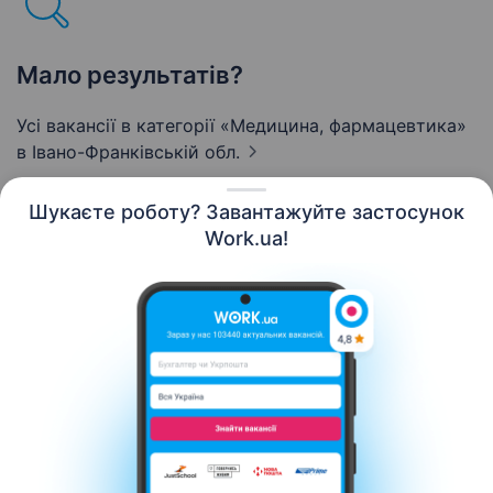
Мало результатів?
Усі вакансії в категорії «Медицина, фармацевтика»
в Івано-Франківській обл.
Шукаєте роботу? Завантажуйте застосунок
Work.ua!
Українська
Ресурси
Контакти
Про нас
Кар’єра
Новини Work.ua
Допомога
Умови використання