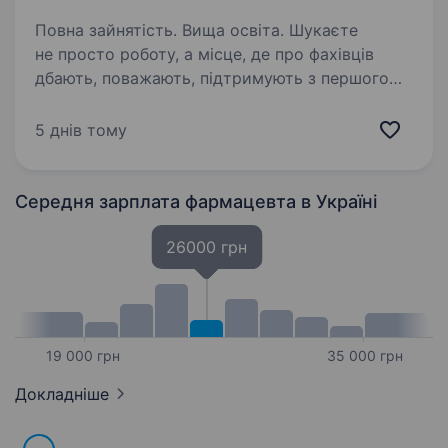
Повна зайнятість. Вища освіта. Шукаєте
не просто роботу, а місце, де про фахівців
дбають, поважають, підтримують з першого
дня? Тоді запрошуємо до команди аптечної
мережі «Аптека 9−1−1»! Ми — українська
5 днів тому
компанія, яка 29 років працює
на фармацевтичному…
Середня зарплата фармацевта
в Україні
26000 грн
19 000 грн
35 000 грн
Докладніше