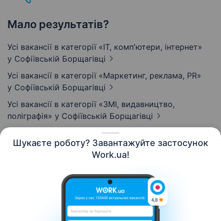
Мало результатів?
Усі вакансії в категорії «IT, комп'ютери, інтернет»
у Софіївській Борщагівці
Усі вакансії в категорії «Маркетинг, реклама, PR»
у Софіївській Борщагівці
Усі вакансії в категорії «ЗМІ, видавництво,
поліграфія»
у Софіївській Борщагівці
Шукаєте роботу? Завантажуйте застосунок
Work.ua!
Українська