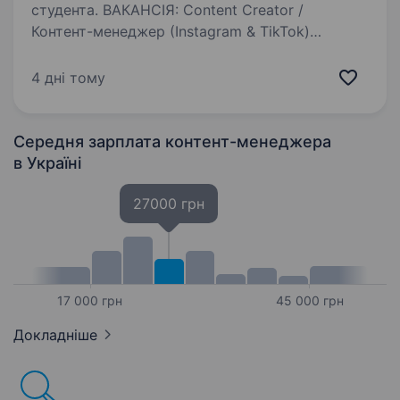
студента. ВАКАНСІЯ: Content Creator /
Контент-менеджер (Instagram & TikTok)
IAMSHOP — онлайн-магазин жіночого одягу,
взуття та аксесуарів. Шукаємо дівчину-
4 дні тому
контент-креатора, яка буде приїжджати в офіс
та створювати контент…
Середня зарплата контент-менеджера
в Україні
27000 грн
17 000 грн
45 000 грн
Докладніше