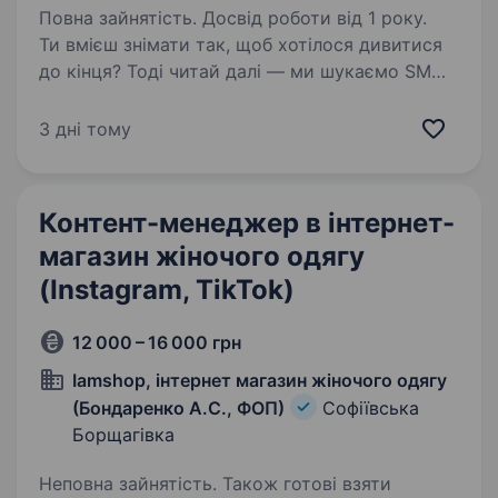
Повна зайнятість. Досвід роботи від 1 року.
Ти вмієш знімати так, щоб хотілося дивитися
до кінця? Тоді читай далі — ми шукаємо SMM-
спеціаліста, який готовий бути обличчям
бренду, не боїться камери і робить контент,
3 дні тому
що реально продає. Працюючи з нами
ти отримаєш:…
Контент-менеджер в інтернет-
магазин жіночого одягу
(Instagram, TikTok)
12 000 – 16 000 грн
Iamshop, інтернет магазин жіночого одягу
(Бондаренко А.С., ФОП)
Софіївська
Борщагівка
Неповна зайнятість. Також готові взяти