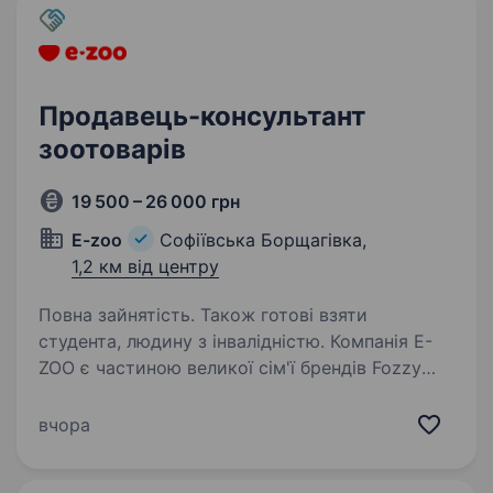
Продавець-консультант
зоотоварів
19 500 – 26 000 грн
E-zoo
Софіївська Борщагівка,
1,2 км від центру
Повна зайнятість. Також готові взяти
студента, людину з інвалідністю. Компанія E-
ZOO є частиною великої сім'ї брендів Fozzy
Group з власною мережею роздрібних
магазинів зоотоварів по всій території
вчора
України. Ми робимо життя людей
комфортнішим, а улюбленців — здоровими,