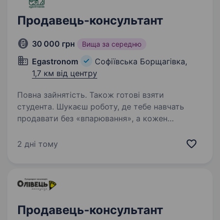
Продавець-консультант
30 000 грн
Вища за середню
Egastronom
Софіївська Борщагівка,
1,7 км від центру
Повна зайнятість. Також готові взяти
студента. Шукаєш роботу, де тебе навчать
продавати без «впарювання», а кожен
робочий день — це знайомство
з гастрономічними трендами світу? Наша
2 дні тому
мережа з 25 магазинів відкрила нову вакансію
в Софіївській Борщагівці та шукає…
Продавець-консультант