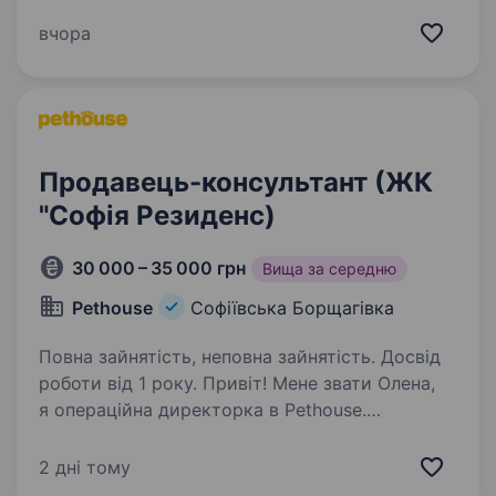
2013] — це простір, де українська мода стає
реальністю. Ми пройшли шлях від великої ідеї
вчора
до потужної мережі…
Продавець-консультант (ЖК
"Софія Резиденс)
30 000 – 35 000 грн
Вища за середню
Pethouse
Софіївська Борщагівка
Повна зайнятість, неповна зайнятість. Досвід
роботи від 1 року. Привіт! Мене звати Олена,
я операційна директорка в Pethouse.
Ми активно зростаємо та розвиваємося, тому
я шукаю у свою команду продавця-
2 дні тому
консультанта в магазин зоотоварів — людину,