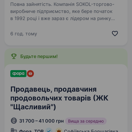
Повна зайнятість. Компанія SOKOL-торгово-
виробниче підприємство, яке бере початок
в 1992 році і вже зараз є лідером на ринку
електро-світлотехніки. Ми реалізуємо товар
власного виробництва ТМ «SOKOL»,
6 год. тому
та представляємо бренди світових…
Будьте першим!
Продавець, продавчиня
продовольчих товарів (ЖК
"Щасливий")
31 700 – 41 000 грн
Вища за середню
Фора, ТОВ
Софіївська Борщагівка,