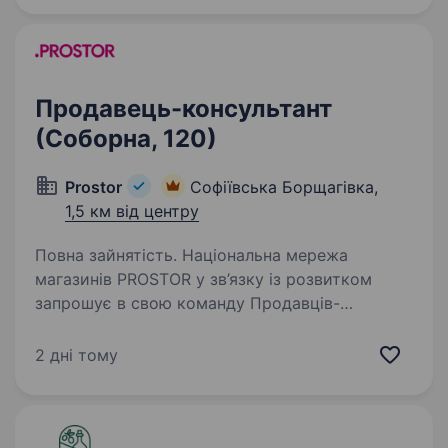
яка знає, як перетворити звичайну…
Продавець-консультант
(Соборна, 120)
Prostor
Софіївська Борщагівка,
1,5 км від центру
Повна зайнятість. Національна мережа
магазинів PROSTOR у зв’язку із розвитком
запрошує в свою команду Продавців-
консультантів Вимоги: комунікабельність,
здатність швидко навчатись, грамотна мова;
2 дні тому
тактовність, пунктуальність,…