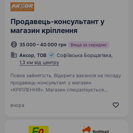
веселими та енергійними…
Продавець-консультант у
магазин кріплення
35 000 – 40 000 грн
Вища за середню
Аксор, ТОВ
Софіївська Борщагівка,
1,3 км від центру
Повна зайнятість. Відкрита вакансія на посаду
продавець-консультант у магазин
«КРІПЛЕННЯ». Магазин спеціалізується
на продажі будівельного кріплення. Досвід
роботи в продажах від 1 року (можна і без,
вчора
навчаємо) Відповідальність…