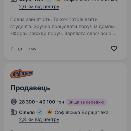
2,6 км від центру
Повна зайнятість. Також готові взяти
студента. Зручно працювати поруч із домом.
«Фора» завжди поруч. Зарплата своєчасно!
Можливе швидке зростання — за пів року
підвищення. Запрошуємо привітних продавців
7 год. тому
/ продавчинь продовольчих товарів. Навчаємо
з нуля, щоб…
Продавець
28 300 – 40 100 грн
Вища за середню
Сільпо
Софіївська Борщагівка,
2,8 км від центру