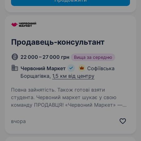
Продавець-консультант
22 000 – 27 000 грн
Вища за середню
Червоний Маркет
Софіївська
Борщагівка,
1,5 км від центру
Повна зайнятість. Також готові взяти
студента. Червоний маркет шукає у свою
команду ПРОДАВЦЯ! «Червоний Маркет» —
це магазини поруч із домом, стабільна робота
і команда, де цінують простоту, чесність і
вчора
людське ставлення. Ми шукаємо продавця,
якому важливо…