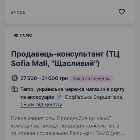
Можливе швидке зростання — за пів року
підвищення. Запрошуємо привітних продавців
вчора
/ продавчинь продовольчих товарів. Навчаємо
з нуля, щоб…
Продавець-консультант (ТЦ
Sofia Mall, "Щасливий")
27 500 – 31 000 грн
Вища за середню
Famo, українська мережа магазинів одягу
та аксесуарів
Софіївська Борщагівка,
1,8 км від центру
Повна зайнятість. Приєднуйся до нашої
команди на посаду продавця-консультанта
та ставай справжньою Famo-girl! FAMO [est.