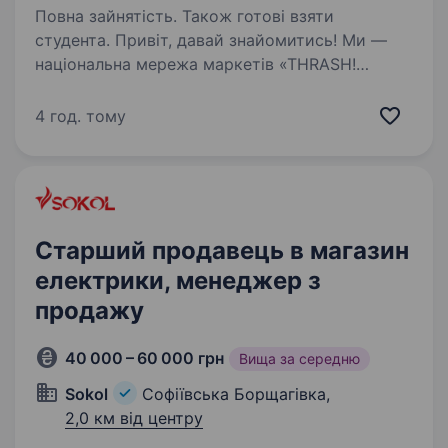
Повна зайнятість. Також готові взяти
студента. Привіт, давай знайомитись! Ми —
національна мережа маркетів «THRASH!
ТРАШ!», яка входить до групи компаній «Fozzy
Group». Запрошуємо в нашу команду
4 год. тому
Продавця-касира Що ми Тобі довіримо:
участь у вантажно-розвантажувальних…
Старший продавець в магазин
електрики, менеджер з
продажу
40 000 – 60 000 грн
Вища за середню
Sokol
Софіївська Борщагівка,
2,0 км від центру