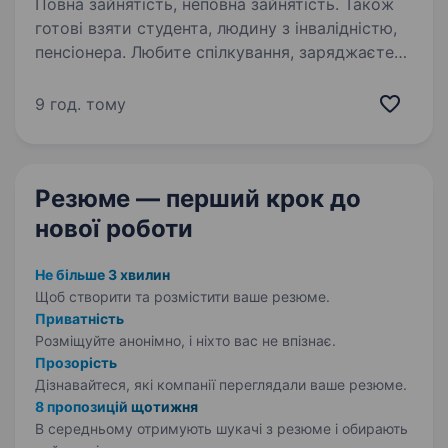
Повна зайнятість, неповна зайнятість. Також
готові взяти студента, людину з інвалідністю,
пенсіонера. Любите спілкування, заряджаєте
інших позитивом і вмієте створювати гарний
настрій? «Сільпо» — це не просто робота, а
9 год. тому
місце, де кожен день наповнений цікавими
моментами, командним духом і турботою про
Гостей. Що потрібно…
Резюме — перший крок
до
нової роботи
Не більше 3 хвилин
Щоб створити та розмістити ваше
резюме.
Приватність
Розміщуйте анонімно, і ніхто вас не впізнає.
Прозорість
Дізнавайтеся, які компанії переглядали ваше резюме.
8 пропозицій щотижня
В середньому отримують шукачі з резюме і обирають