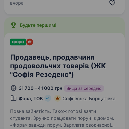
підвищення. Запрошуємо привітних продавців
вчора
/ продавчинь продовольчих
товарівта хлібобулочних виробів…
Будьте першим!
Продавець, продавчиня
продовольчих товарів (ЖК
"Софія Резеденс")
31 700 – 41 000 грн
Вища за середню
Фора, ТОВ
Софіївська Борщагівка
Повна зайнятість. Також готові взяти
студента. Зручно працювати поруч із домом.
«Фора» завжди поруч. Зарплата своєчасно!