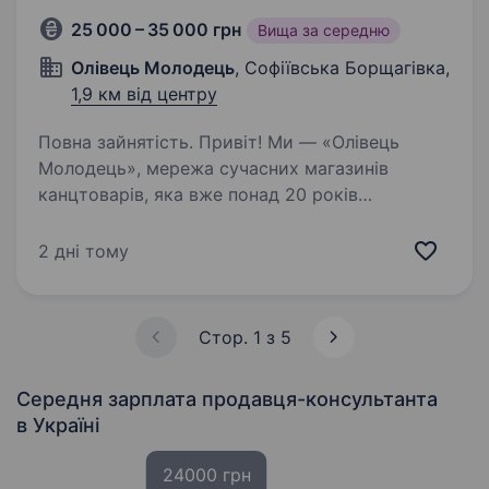
25 000 – 35 000 грн
Вища за середню
Олівець Молодець
, Софіївська Борщагівка,
1,9 км від центру
Повна зайнятість. Привіт! Ми — «Олівець
Молодець», мережа сучасних магазинів
канцтоварів, яка вже понад 20 років
допомагає клієнтам знаходити якісні
канцелярські товари. Налічуємо 14 локацій
2 дні тому
та постійно розширюємо мережу магазинів,…
Стор. 1 з 5
Середня зарплата продавця-консультанта
в Україні
24000 грн