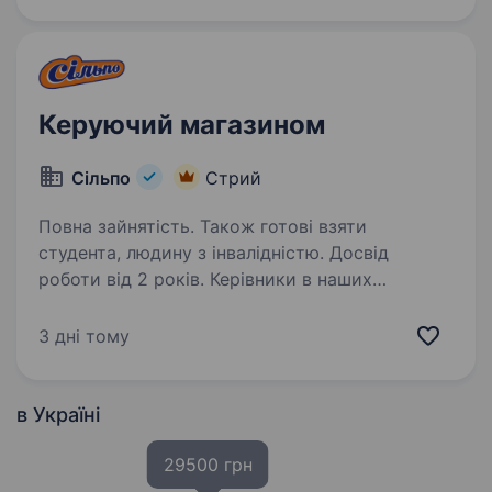
хочуть…
Керуючий магазином
Сільпо
Стрий
Повна зайнятість. Також готові взяти
студента, людину з інвалідністю. Досвід
роботи від 2 років. Керівники в наших
супермаркетах амбітні, але дуже людяні. Вони
ставлять зрозумілі цілі й справедливо
3 дні тому
контролюють їхні досягнення, розвивають
та мотивують своїх людей. Приєднуйтесь! Для
роботи вам знадобляться: …
в Україні
29500 грн