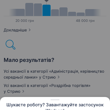
20 000 грн
48 000 грн
Докладніше
Мало результатів?
Усі вакансії в категорії «Адмiнiстрацiя, керівництво
середньої ланки»
у Стрию
Усі вакансії в категорії «Роздрібна торгівля»
у Стрию
Шукаєте роботу? Завантажуйте застосунок