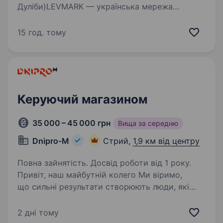
Дуліби)LEVMARK — українська мережа
продуктових магазинів, яка активно
розвивається у Львівській області. Ми
15 год. тому
відкриваємо новий сучасний магазин у с.
Дуліби та запрошуємо до команди керівника…
Керуючий магазином
35 000 – 45 000 грн
Вища за середню
Dnipro-M
Стрий,
1,9 км від центру
Повна зайнятість. Досвід роботи від 1 року.
Привіт, наш майбутній колего Ми віримо,
що сильні результати створюють люди, які
добре знають свою справу і ставляться до неї
відповідально. У Dnipro-M ми будуємо
2 дні тому
команду майстрів своєї справи — людей, які