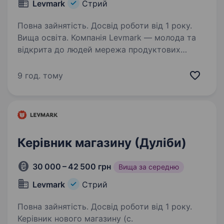
Levmark
Стрий
Повна зайнятість. Досвід роботи від 1 року.
Вища освіта. Компанія Levmark — молода та
відкрита до людей мережа продуктових
магазинів, що стрімко розвивається.
Ми працюємо з 2017 року, вже об'єднали
9 год. тому
у команді понад 500 працівників та відкрили
більше ніж 30 + магазинів…
Керівник магазину (Дуліби)
30 000 – 42 500 грн
Вища за середню
Levmark
Стрий
Повна зайнятість. Досвід роботи від 1 року.
Керівник нового магазину (с.