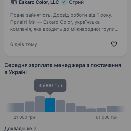
Eskaro Color, LLC
Стрий
Повна зайнятість. Досвід роботи від 1 року.
Привіт! Ми — Eskaro Color, українська
компанія, яка входить до міжнародної групи
ESKARO. Ми створюємо якісні лакофарбові
матеріали, які допомагають наповнити життя
6 днів тому
яскравими кольорами та зробити будинок і
робочий…
Середня зарплата менеджера з постачання
в Україні
35000 грн
21 000 грн
61 000 грн
Докладніше