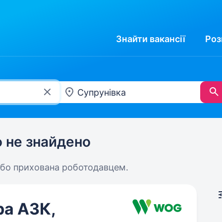
Знайти
вакансії
Роз
ю не знайдено
або прихована роботодавцем.
ра АЗК,