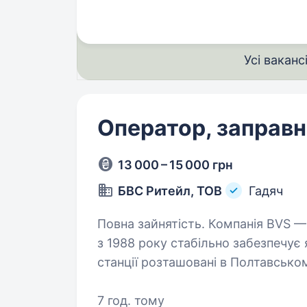
Усі ваканс
Оператор, заправн
13 000 – 15 000 грн
БВС Ритейл, ТОВ
Гадяч
Повна зайнятість. Компанія BVS — мережа автозаправних комплексів
з 1988 року стабільно забезпечує 
станції розташовані в Полтавськ
Харківському, Київському, Черка
7 год. тому