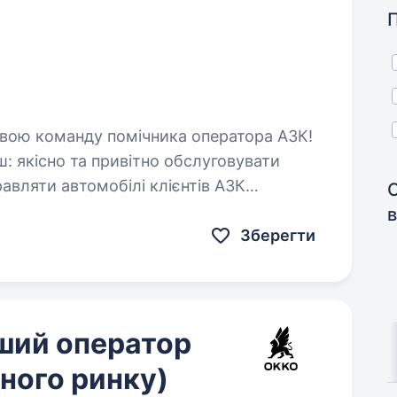
вати
в
Зберегти
ший оператор
ного ринку)