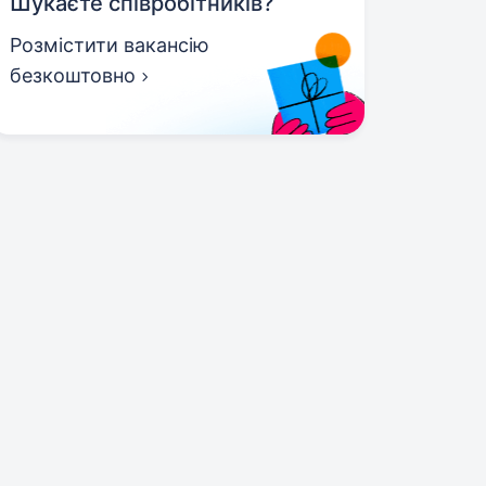
Шукаєте співробітників?
Розмістити вакансію
безкоштовно