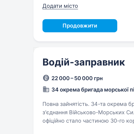
Додати місто
Продовжити
Водій-заправник
22 000 – 50 000 грн
34 окрема бригада морської п
Повна зайнятість. 34-та окрема бригада морської піхоти — це елітне
з'єднання Військово-Морських Сил
офіційно стало частиною 30-го ко
отримало нову офіційну назву…