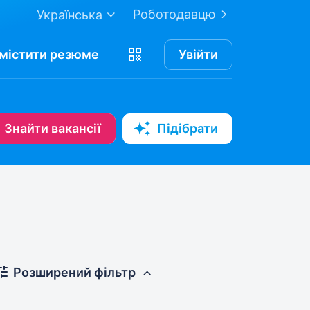
Роботодавцю
Українська
містити
резюме
Увійти
Знайти вакансії
Підібрати
Розширений фільтр