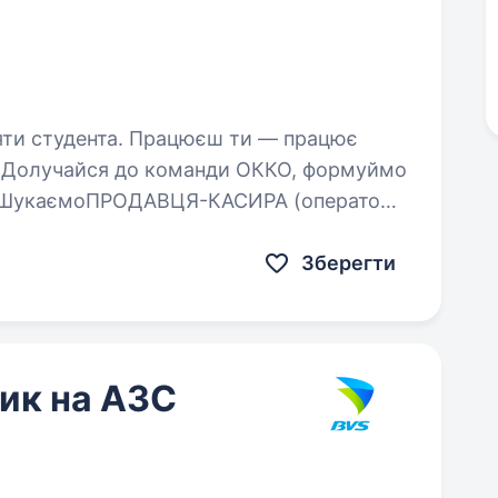
Працюєш ти — працює
я! Долучайся до команди ОККО, формуймо
м! ШукаємоПРОДАВЦЯ-КАСИРА (оператора
ся, бо ми: офіційно і швидко приймаємо…
Зберегти
ик на АЗС