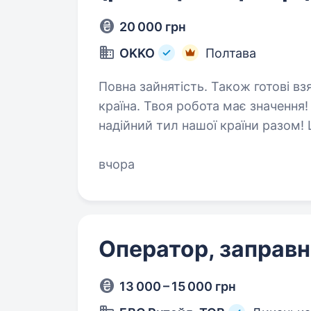
20 000 грн
OKKO
Полтава
Повна зайнятість. Також готові взяти студента. 
країна. Твоя робота має значенн
надійний тил нашої країни разо
АЗК)! Приєднуй
вчора
Оператор, заправн
13 000 – 15 000 грн