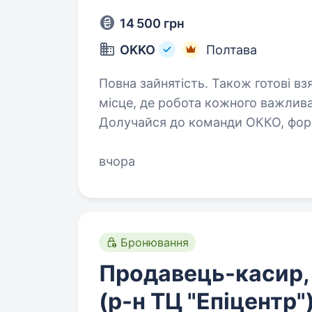
14 500 грн
OKKO
Полтава
Повна зайнятість. Також готові взяти ст
місце, де робота кожного важлива 
Долучайся до команди ОККО, форм
вчора
Бронювання
Продавець-касир,
(р-н ТЦ "Епіцентр"