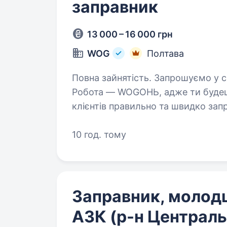
заправник
13 000 – 16 000 грн
WOG
Полтава
Повна зайнятість. Запрошуємо у свою команду помічника оператора АЗК!
Робота — WOGОНЬ, адже ти будеш: якісно та привітно обслугову
клієнтів правильно та швидко заправляти автомобілі клієнтів АЗК
консультувати клієнтів…
10 год. тому
Заправник, молод
АЗК (р-н Централь