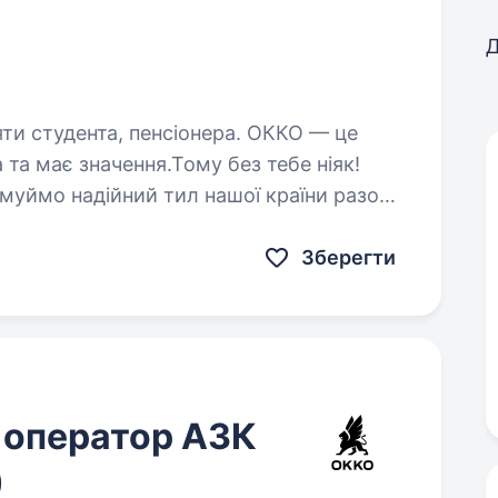
Д
удента, пенсіонера. ОККО — це
та має значення.Тому без тебе ніяк!
уймо надійний тил нашої країни разом!
Шукаємо МОЛОДШОГО ОПЕРАТОРА (заправника)! Приєднуйся, бо ми: …
Зберегти
 оператор АЗК
)