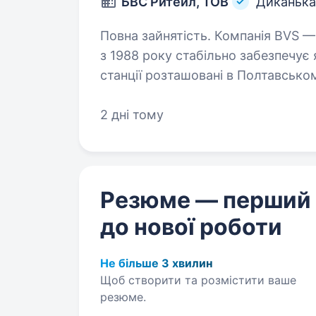
БВС Ритейл, ТОВ
Диканька
Повна зайнятість. Компанія BVS — мережа автозаправних комплексів
з 1988 року стабільно забезпечує 
станції розташовані в Полтавськ
Харківському, Київському, Черка
2 дні тому
Резюме — перший
до нової роботи
Не більше 3 хвилин
Щоб створити та розмістити ваше
резюме.