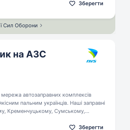
Зберегти
ії Сил
Оборони
ик на АЗС
якісним пальним українців. Наші заправні
ому, Кременчуцькому, Сумському,
ському,…
Зберегти