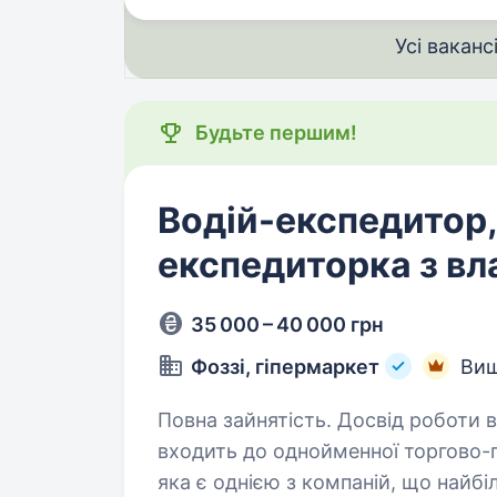
Усі ваканс
Будьте першим!
Водій-експедитор,
експедиторка з вл
35 000 – 40 000 грн
Фоззі, гіпермаркет
Виш
Повна зайнятість. Досвід роботи від 1 року. Мережа гіпер
входить до однойменної торгово-
яка є однією з компаній, що найбі