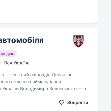
автомобіля
середню
Вся Україна
оєно почесне найменування
а України Володимира Зеленського — за
ть присязі…
Зберегти