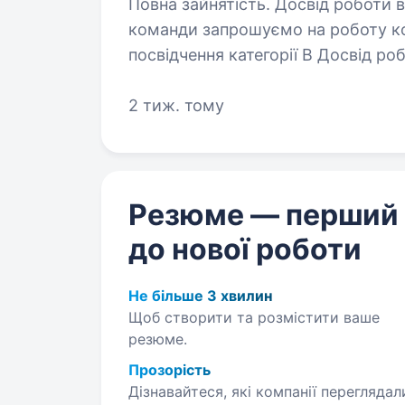
Повна зайнятість. Досвід роботи від 1 року. У зв’язк
команди запрошуємо на роботу комірни
посвідчення категорії B Досвід роботи комірником та/або водієм буде
перевагою. Відповідальніст
2 тиж. тому
Резюме — перший
до нової роботи
Не більше 3 хвилин
Щоб створити та розмістити ваше
резюме.
Прозорість
Дізнавайтеся, які компанії переглядал