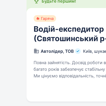
Будьте першим!
Гаряча
Водій-експедитор
(Святошинський р-
Автолідер, ТОВ
Київ, шука
Повна зайнятість. Досвід роботи від 1 року. АвтоЛідер— 
багато років забезпечує стабільну 
Ми цінуємо відповідальність, точн
в нашу команду людей, які поділя