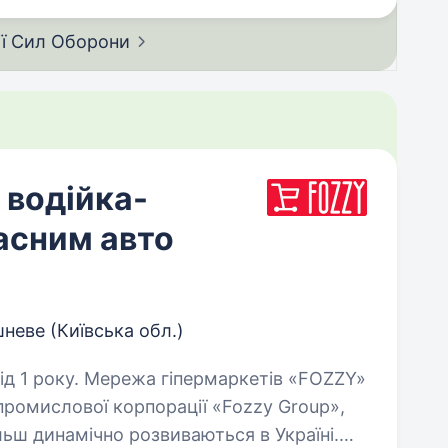
ії Сил
Оборони
 водійка-
асним авто
неве (Київська обл.)
маркетів «FOZZY»
промислової корпорації «Fozzy Group»,
льш динамічно розвиваються в Україні.