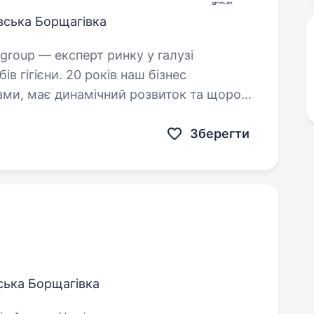
вська Борщагівка
ів гігієни. 20 років наш бізнес
рами, має динамічний розвиток та щороку
Зберегти
ська Борщагівка