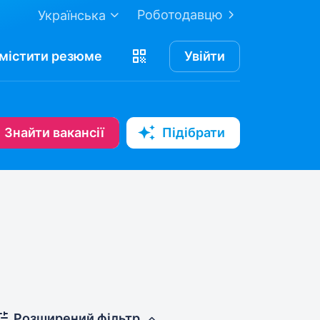
Роботодавцю
Українська
містити
резюме
Увійти
Знайти вакансії
Підібрати
Розширений фільтр