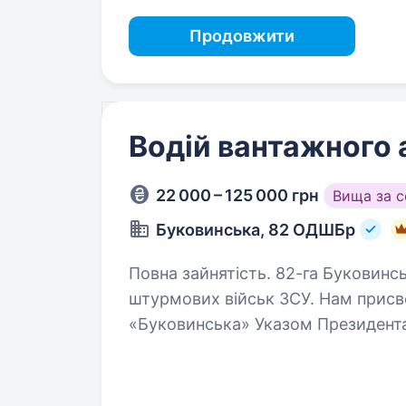
Продовжити
Водій вантажного 
22 000 – 125 000 грн
Вища за 
Буковинська, 82 ОДШБр
Повна зайнятість. 82-га Буковинська — елітний підрозділ Десантно-
штурмових військ ЗСУ. Нам присв
«Буковинська» Указом Президент
мужність, професіоналізм і вірніс