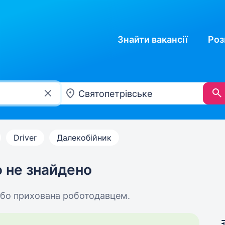
Знайти
вакансії
Роз
Driver
Далекобійник
ю не знайдено
або прихована роботодавцем.