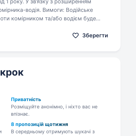
у з розширенням
ка-водія. Вимоги: Водійське
ь, уважність, дисциплінованість…
Зберегти
 крок
Приватність
Розміщуйте анонімно, і ніхто вас не
впізнає.
8 пропозицій щотижня
и
В середньому отримують шукачі з