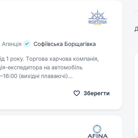
Д
, Агенція
Софіївська Борщагівка
рчова компанія,
ія-експедитора на автомобіль
16:00 (вихідні плаваючі)
инок. Ставка 50 000 грн. Офіційне
Зберегти