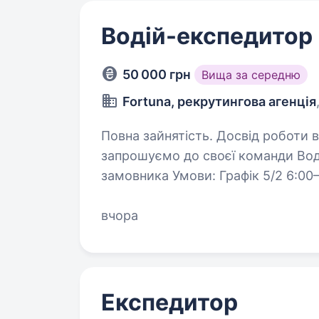
Водій-експедитор
50 000 грн
Вища за середню
Fortuna, рекрутингова агенція
Повна зайнятість. Досвід роботи від 1 року. Торгова ха
запрошуємо до своєї команди Вод
замовника Умови: Графік 5/2 6:00—
Місцерозташування — Столичний р
оформлення…
вчора
Експедитор