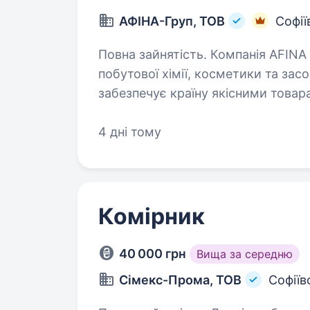
АФІНА-Груп, ТОВ
Софії
Повна зайнятість. Компанія AFINA group — експерт ринку у галузі
побутової хімії, косметики та засоб
забезпечує країну якісними това
посилює свої позиції, як у…
4 дні тому
Комірник
40 000 грн
Вища за середню
Сімекс-Прома, ТОВ
Софіїв