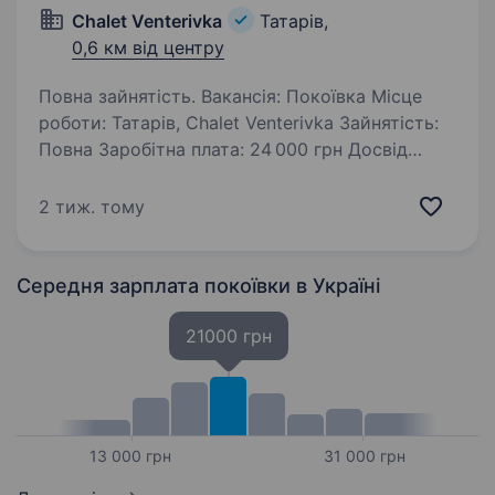
Chalet Venterivka
Татарів,
0,6 км від центру
Повна зайнятість. Вакансія: Покоївка Місце
роботи: Татарів, Chalet Venterivka Зайнятість:
Повна Заробітна плата: 24 000 грн Досвід
роботи: Не обов’язковий Освіта: Не має
значення Вітаємо! Chalet Venterivka —
2 тиж. тому
це котеджне містечко…
Середня зарплата покоївки
в Україні
21000 грн
13 000 грн
31 000 грн