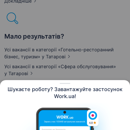
Докладніше
Мало результатів?
Усі вакансії в категорії «Готельно-ресторанний
бізнес, туризм»
у Татарові
Усі вакансії в категорії «Сфера обслуговування»
у Татарові
Шукаєте роботу? Завантажуйте застосунок
Work.ua!
Українська