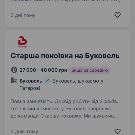
порядність, відповідальність. вміння
спілкуватись з гостями. Умови роботи:
2 дні тому
Проживанням забезпечуємо. Обов’язки:
прибирання…
Старша покоївка на Буковель
27 000 – 40 000 грн
Вища за середню
Буковель
Буковель, шукаємо у
Татарові
Повна зайнятість. Досвід роботи від 2 років.
Готельний комплекс у Буковелі запрошує
до команди Старшу покоївку. Ми шукаємо
професіонала, який має досвід управління
командою покоївок, розуміє стандарти
5 днів тому