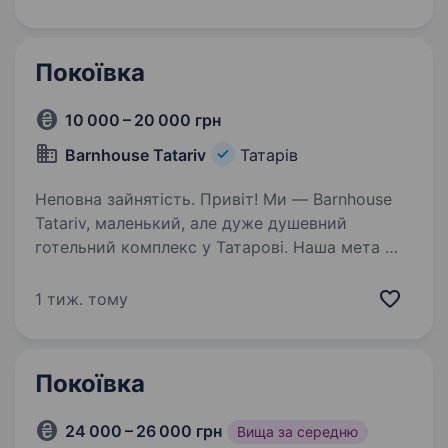
готельного сервісу та вміє забезпечувати
високий рівень…
Покоївка
10 000 – 20 000 грн
Barnhouse Tatariv
Татарів
Неповна зайнятість. Привіт! Ми — Barnhouse
Tatariv, маленький, але дуже душевний
готельний комплекс у Татарові. Наша мета —
не просто надати комфортне житло,
а створити атмосферу тепла, затишку
1 тиж. тому
та справжнього відпочинку для кожного…
Покоївка
24 000 – 26 000 грн
Вища за середню