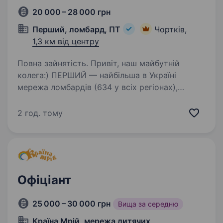
20 000 – 28 000 грн
Перший, ломбард, ПТ
Чортків,
1,3 км від центру
Повна зайнятість. Привіт, наш майбутній
колега:) ПЕРШИЙ — найбільша в Україні
мережа ломбардів (634 у всіх регіонах),
величезна фінансова компанія, де можна
отримати різні фінансові послуги та купити
2 год. тому
ювелірні прикраси, техніку.…
Офіціант
25 000 – 30 000 грн
Вища за середню
Країна Мрій, мережа дитячих