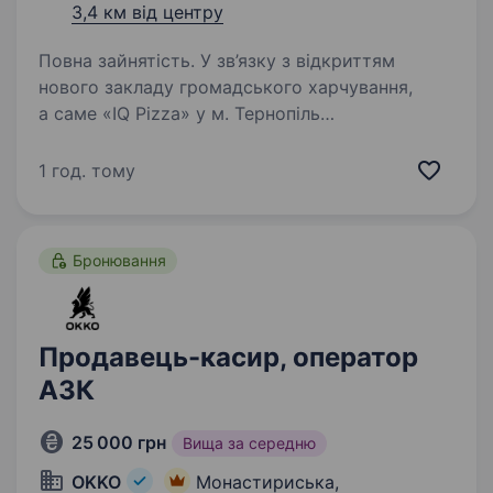
3,4 км від центру
Повна зайнятість. У зв’язку з відкриттям
нового закладу громадського харчування,
а саме «IQ Pizza» у м. Тернопіль
запрошуємо — піцайоло (пекарі піци) або
кухарів. Досвід не потрібен — усе покажемо,
1 год. тому
пояснимо і навчимо. Локації нового…
Бронювання
Продавець-касир, оператор
АЗК
25 000 грн
Вища за середню
OKKO
Монастириська,