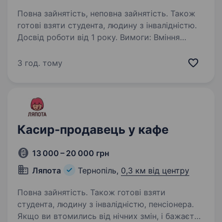
Повна зайнятість, неповна зайнятість. Також
готові взяти студента, людину з інвалідністю.
Досвід роботи від 1 року. Вимоги: Вміння
працювати в команді Відповідальність
та охайність Бажання вчитися та розвиватися
3 год. тому
в галузі громадського харчування Обов’язки:
Підготовка і готування страв в тандирі
Дотримання стандартів…
Касир-продавець у кафе
13 000 – 20 000 грн
Ляпота
Тернопіль,
0,3 км від центру
Повна зайнятість. Також готові взяти
студента, людину з інвалідністю, пенсіонера.
Якщо ви втомились від нічних змін, і бажаєте