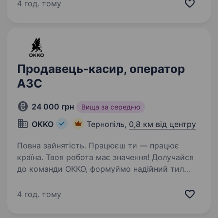
Адреса: м. Тернопіль, вул. Збаразька, 29
4 год. тому
(поблизу центру) Кого шукаємо: людей без
досвіду, але з бажанням працювати…
Продавець-касир, оператор
АЗС
24 000 грн
Вища за середню
OKKO
Тернопіль,
0,8 км від центру
Повна зайнятість. Працюєш ти — працює
країна. Твоя робота має значення! Долучайся
до команди ОККО, формуймо надійний тил
нашої країни разом! Шукаємо ПРОДАВЦЯ-
КАСИРА (оператора АЗК)!
4 год. тому
https://youtu.be/X360OdSzPVM?
si=SN3JQ6KmIDTbM4XI…