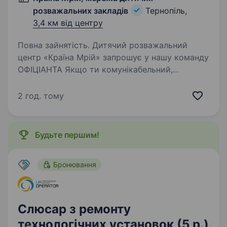
розважальних закладів
Тернопіль,
3,4 км від центру
Повна зайнятість. Дитячий розважальний
центр «Країна Мрiй» запрошує у нашу команду
ОФІЦІАНТА Якщо ти комунікабельний,
енергійний та цілеспрямований, то ти можеш
стати частиною нашого дружнього колективу.
2 год. тому
Графік роботи: гнучкий,…
Будьте першим!
Бронювання
Слюсар з ремонту
технологічних установок (5 р.)