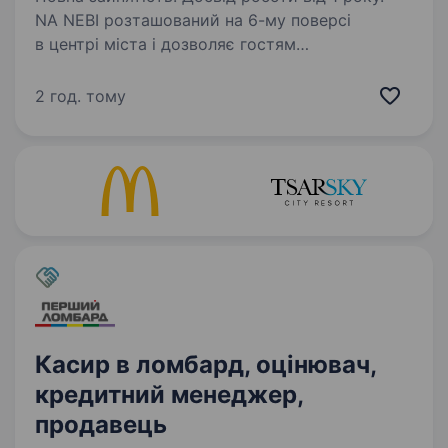
NA NEBI розташований на 6-му поверсі
в центрі міста і дозволяє гостям
насолоджуватися панорамними краєвидами.
Зараз ми у пошуках КУХАРЯ НА ГРИЛЬ.
2 год. тому
Чекаємо тебе у команді, якщо :
Відповідальний (-а) та вмієш дотримуватись…
Касир в ломбард, оцінювач,
кредитний менеджер,
продавець