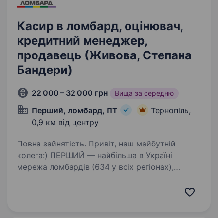
Касир в ломбард, оцінювач,
кредитний менеджер,
продавець (Живова, Степана
Бандери)
22 000 – 32 000 грн
Вища за середню
Перший, ломбард, ПТ
Тернопіль,
0,9 км від центру
Повна зайнятість. Привіт, наш майбутній
колега:) ПЕРШИЙ — найбільша в Україні
мережа ломбардів (634 у всіх регіонах),
величезна фінансова компанія, де можна
отримати різні фінансові послуги та купити
ювелірні прикраси, техніку.…