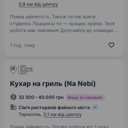
0,9 км від центру
Повна зайнятість. Також готові взяти
студента. Працюєш ти — працює країна. Твоя
робота має значення! Долучайся до команди
ОККО, формуймо надійний тил нашої країни
разом! ШукаємоПРОДАВЦЯ-КАСИРА
1 год. тому
(оператора АЗК)! Приєднуйся, бо ми: офіційно
і швидко приймаємо…
Кухар на гриль (Na Nebi)
32 300 – 40 000 грн
Вища за середню
Сім'я ресторанів файного міста
Тернопіль,
0,1 км від центру
Повна зайнятість. Досвід роботи від 1 року.