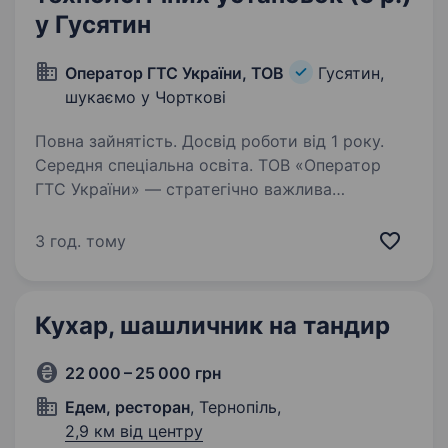
у Гусятин
Оператор ГТС України, ТОВ
Гусятин,
шукаємо у Чорткові
Повна зайнятість. Досвід роботи від 1 року.
Середня спеціальна освіта. ТОВ «Оператор
ГТС України» — стратегічно важлива
державна компанія, що здійснює управління
та експлуатацію газотранспортної системи
3 год. тому
України, забезпечуючи надійне та безперебійне
транспортування природного газу для…
Кухар, шашличник на тандир
22 000 – 25 000 грн
Едем, ресторан
, Тернопіль,
2,9 км від центру