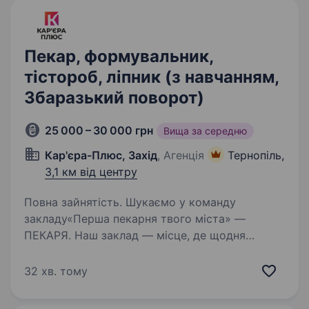
Пекар, формувальник,
тістороб, ліпник (з навчанням,
Збаразький поворот)
25 000 – 30 000 грн
Вища за середню
Кар'єра-Плюс, Захід
, Агенція
Тернопіль,
3,1 км від центру
Повна зайнятість. Шукаємо у команду
закладу«Перша пекарня твого міста» —
ПЕКАРЯ. Наш заклад — місце, де щодня
народжується ароматна випічка, а кожен
виріб створюється з теплом і турботою.
32 хв. тому
Досвід не потрібен — усе покажемо,
пояснимо…