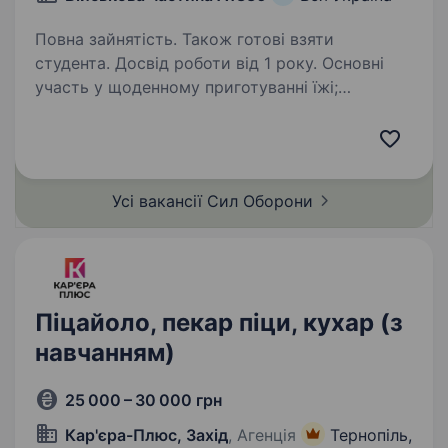
Повна зайнятість. Також готові взяти
студента. Досвід роботи від 1 року. Основні
участь у щоденному приготуванні їжі;
дотримання вимог і норм військової
дисципліни, санітарних норм; додержання
термінів придатності харчових продуктів.
Вимоги: вік від 18 до 50 років, без вимог…
Усі вакансії Сил
Оборони
Піцайоло, пекар піци, кухар (з
навчанням)
25 000 – 30 000 грн
Кар'єра-Плюс, Захід
, Агенція
Тернопіль,