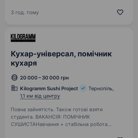
бути з рідними у вечері та у вихідні дні, то вам
ідеально підійде наша вакансія!
3 год. тому
Зателефонувавши за номером 097 75 22 161 —
Оксана, завжди можнете уточнити за інші
вільні…
Кухар-універсал, помічник
кухаря
20 000 – 30 000 грн
Kilogramm Sushi Project
Тернопіль,
1,1 км від центру
Повна зайнятість. Також готові взяти
студента. ВАКАНСІЯ: ПОМІЧНИК
СУШИСТАНавчання + стабільна робота
Розглядаємо без досвіду — навчаємо з нуля.