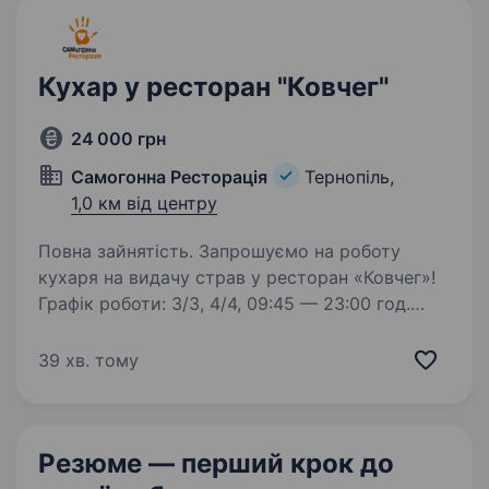
Кухар у ресторан "Ковчег"
24 000 грн
Самогонна Ресторація
Тернопіль,
1,0 км від центру
Повна зайнятість. Запрошуємо на роботу
кухаря на видачу страв у ресторан «Ковчег»!
Графік роботи: 3/3, 4/4, 09:45 — 23:00 год.
Зарплата: від 1600 грн/день. Обов’язки: якісне
приготування та видача страв; слідкування
39 хв. тому
за порядком…
Резюме — перший крок
до