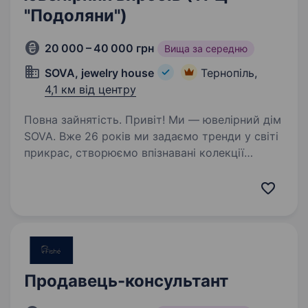
"Подоляни")
20 000 – 40 000 грн
Вища за середню
SOVA, jewelry house
Тернопіль,
4,1 км від центру
Повна зайнятість. Привіт! Ми — ювелірний дім
SOVA. Вже 26 років ми задаємо тренди у світі
прикрас, створюємо впізнавані колекції
та гучні колаборації з провідними
українськими брендами, дизайнерами
та артистами, а також масштабні…
Продавець-консультант