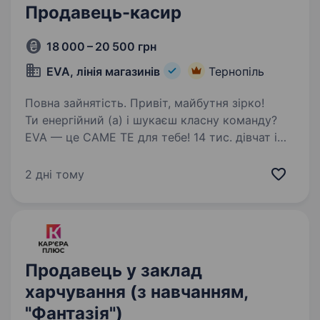
Продавець-касир
18 000 – 20 500 грн
EVA, лінія магазинів
Тернопіль
Повна зайнятість. Привіт, майбутня зірко!
Ти енергійний (а) і шукаєш класну команду?
EVA — це САМЕ ТЕ для тебе! 14 тис. дівчат і
хлопців ВЖЕ в #EVAfamily Приєднуйся і ти!
Ми шукаємо продавця-касира, що готовий (а)
2 дні тому
поділитися пристрастю…
Продавець у заклад
харчування (з навчанням,
"Фантазія")