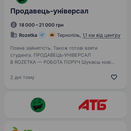
Продавець-універсал
18 000 – 21 000 грн
Rozetka
Тернопіль,
1,1 км від центру
Повна зайнятість. Також готові взяти
студента. ПРОДАВЕЦЬ-УНІВЕРСАЛ
В ROZETKA — РОБОТА ПОРУЧ Шукаєш нові
можливості? Навіть без досвіду,
ми допоможемо тобі стати професіоналом!
2 дні тому
Відсутнє резюме? Заповни анкету тут Чим
ти будеш займатися: видавати замовлення…