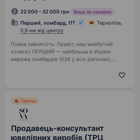
22 000 – 32 000 грн
Вища за середню
Перший, ломбард, ПТ
Тернопіль,
0,9 км від центру
Повна зайнятість. Привіт, наш майбутній
колега:) ПЕРШИЙ — найбільша в Україні
мережа ломбардів (634 у всіх регіонах),
величезна фінансова компанія, де можна
отримати різні фінансові послуги та купити
ювелірні прикраси, техніку.…
Гаряча
Продавець-консультант
ювелірних виробів (ТРЦ