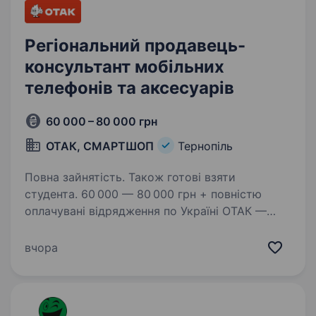
Регіональний продавець-
консультант мобільних
телефонів та аксесуарів
60 000 – 80 000 грн
ОТАК, СМАРТШОП
Тернопіль
Повна зайнятість. Також готові взяти
студента. 60 000 — 80 000 грн + повністю
оплачувані відрядження по Україні ОТАК —
це не просто робота, це можливість
заробляти, подорожувати та будувати кар'єру
вчора
в одній з найбільших мереж магазинів техніки
в Україні! Ми 20+…