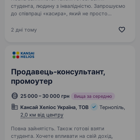
студента, людину з інвалідністю. Запрошуємо
до співпраці «касира», який не просто
працюватиме за касою, а стане важливою
частиною команди та створюватиме приємне
2 дні тому
завершення кожного візиту до нашого
магазину. Ваші основні завдання: проводити
розрахунки…
Продавець-консультант,
промоутер
25 000 – 30 000 грн
Вища за середню
Кансай Хеліос Україна, ТОВ
Тернопіль,
2,0 км від центру
Повна зайнятість. Також готові взяти
студента. Хочете впливати на свій дохід,