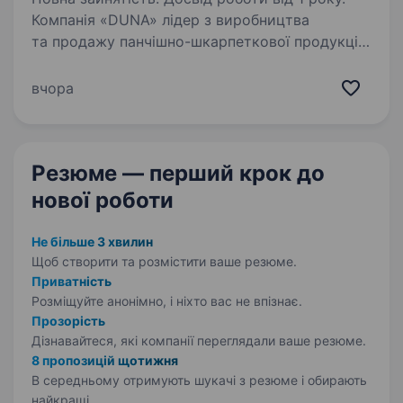
Компанія «DUNA» лідер з виробництва
та продажу панчішно-шкарпеткової продукції
в Україні — оголошує про вакансію продавця-
консультанта в м. Тернопіль, ТРЦ Подоляни
вчора
Вимоги: Вища, технічна або середня
спеціальна…
Резюме — перший крок
до
нової роботи
Не більше 3 хвилин
Щоб створити та розмістити ваше
резюме.
Приватність
Розміщуйте анонімно, і ніхто вас не впізнає.
Прозорість
Дізнавайтеся, які компанії переглядали ваше резюме.
8 пропозицій щотижня
В середньому отримують шукачі з резюме і обирають
найкращі.