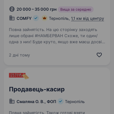
20 000 – 35 000 грн
Вища за середню
COMFY
Тернопіль,
1,1 км від центру
Повна зайнятість. На цю сторінку заходять
лише обрані #НАМБЕРВАН Схоже, ти один/
одна з них! Буде круто, якщо вже маєш досвід
в продажах (необов'язково техніки) і
розумієш, як якісно виявити потребу клієнта :)
2 дні тому
Ми не сумніваємося,…
Продавець-касир
Смаляна О. В., ФОП
Тернопіль
Повна зайнятість. Також готові взяти