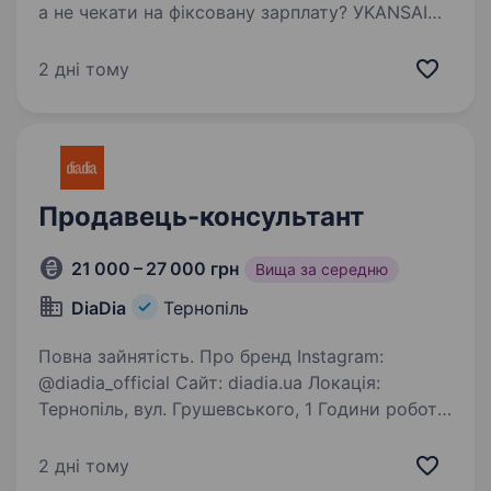
а не чекати на фіксовану зарплату? УKANSAI
HELIOS ми даємо можливість стати
господарем своєї локації та заробляти
2 дні тому
завдяки власним навичкам. Ми — лідер
у виробництві лакофарбових матеріалів…
Продавець-консультант
21 000 – 27 000 грн
Вища за середню
DiaDia
Тернопіль
Повна зайнятість. Про бренд Instagram:
@diadia_official Сайт: diadia.ua Локація:
Тернопіль, вул. Грушевського, 1 Години роботи:
10:00—20:00 diadia (діадіа) — український
бренд родом із мальовничого Закарпаття. Вже
2 дні тому
більше 10 років…