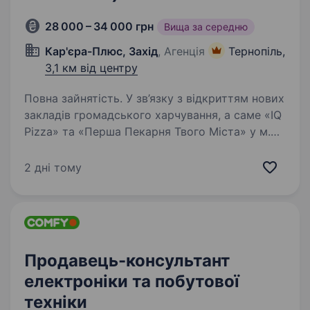
28 000 – 34 000 грн
Вища за середню
Кар'єра-Плюс, Захід
, Агенція
Тернопіль,
3,1 км від центру
Повна зайнятість. У зв’язку з відкриттям нових
закладів громадського харчування, а саме «IQ
Pizza» та «Перша Пекарня Твого Міста» у м.
Хмельницький запрошуємо — продавців.
Досвід не потрібен — усе покажемо, пояснимо
2 дні тому
і навчимо. Локації…
Продавець-консультант
електроніки та побутової
техніки