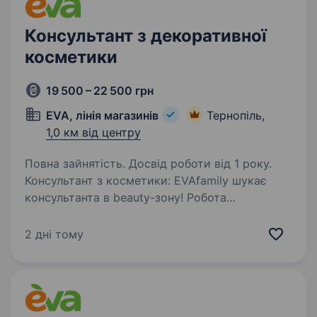
Консультант з декоративної
косметики
19 500 – 22 500 грн
EVA, лінія магазинів
Тернопіль,
1,0 км від центру
Повна зайнятість. Досвід роботи від 1 року.
Консультант з косметики: EVAfamily шукає
консультанта в beauty-зону! Робота
передбачає консультування клієнтів
(не за касою). Раді розглянути кандидатів: З
2 дні тому
мінімальним досвідом у консультуванні
з beauty-товарів…