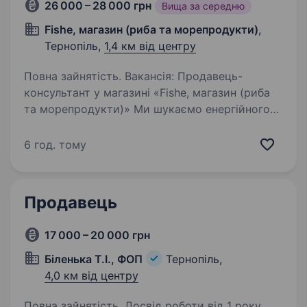
26 000 – 28 000 грн
Вища за середню
Fishe, магазин (риба та морепродукти)
,
Тернопіль,
1,4 км від центру
Повна зайнятість. Вакансія: Продавець-
консультант у магазині «Fishe, магазин (риба
та морепродукти)» Ми шукаємо енергійного
та відповідального працівника на посаду
продавця-консультанта у нашому магазині
6 год. тому
риби та морепродуктів. Основні…
Продавець
17 000 – 20 000 грн
Біленька Т.І., ФОП
Тернопіль,
4,0 км від центру
Повна зайнятість. Досвід роботи від 1 року.