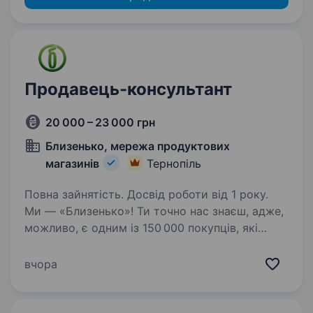
Продавець-консультант
20 000 – 23 000 грн
Близенько, мережа продуктових
магазинів
Тернопіль
Повна зайнятість. Досвід роботи від 1 року.
Ми — «Близенько»! Ти точно нас знаєш, адже,
можливо, є одним із 150 000 покупців, які
відвідують нас щодня. Та ми хочемо, щоб
ти став ще ближчим! Зараз ми шукаємо
вчора
Продавця-консультанта у команду
близеньківських…