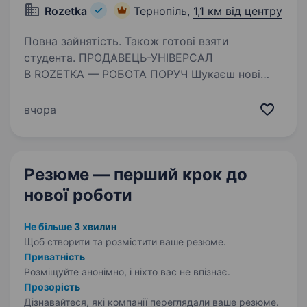
Rozetka
Тернопіль,
1,1 км від центру
Повна зайнятість. Також готові взяти
студента. ПРОДАВЕЦЬ-УНІВЕРСАЛ
В ROZETKA — РОБОТА ПОРУЧ Шукаєш нові
можливості? Навіть без досвіду,
ми допоможемо тобі стати професіоналом!
вчора
Відсутнє резюме? Заповни анкету тут Чим
ти будеш займатися: видавати замовлення…
Резюме — перший крок
до
нової роботи
Не більше 3 хвилин
Щоб створити та розмістити ваше
резюме.
Приватність
Розміщуйте анонімно, і ніхто вас не впізнає.
Прозорість
Дізнавайтеся, які компанії переглядали ваше резюме.