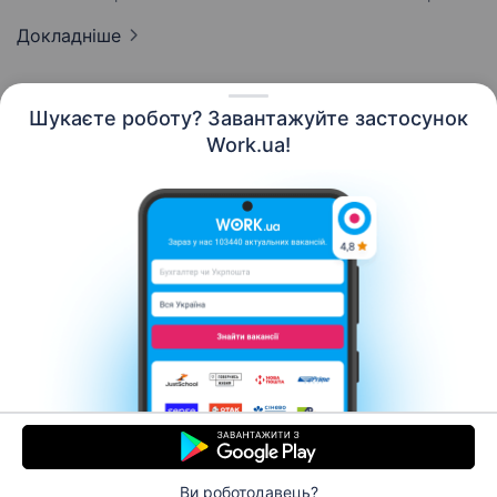
Докладніше
Шукаєте роботу? Завантажуйте застосунок
Work.ua!
Українська
Ресурси
Контакти
Про нас
Кар’єра
Новини Work.ua
Допомога
Умови використання
Роботодавцю
Ви роботодавець?