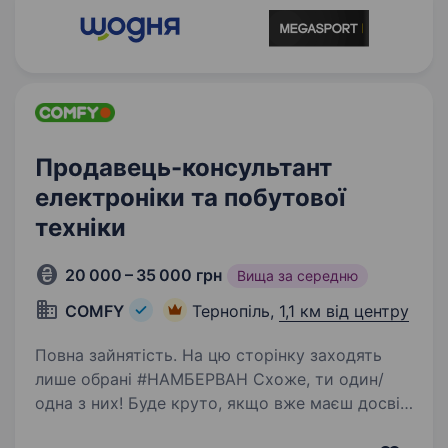
Продавець-консультант
електроніки та побутової
техніки
20 000 – 35 000 грн
Вища за середню
COMFY
Тернопіль,
1,1 км від центру
Повна зайнятість. На цю сторінку заходять
лише обрані #НАМБЕРВАН Схоже, ти один/
одна з них! Буде круто, якщо вже маєш досвід
в продажах (необов'язково техніки) і