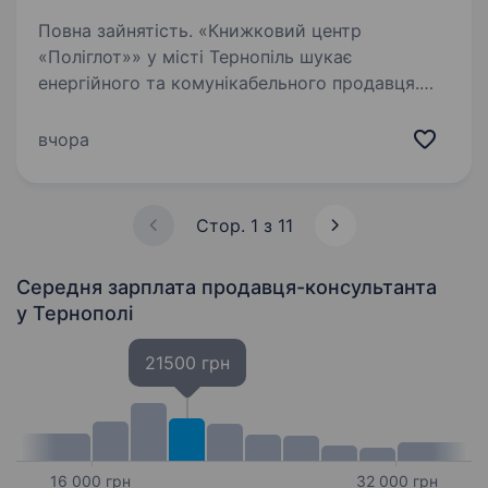
Повна зайнятість. «Книжковий центр
«Поліглот»» у місті Тернопіль шукає
енергійного та комунікабельного продавця.
Ми спеціалізуємося на продажі книг,
навчальних матеріалів та інших товарів для
вчора
саморозвитку та навчання мов.
Ми запрошуємо…
Стор. 1 з 11
Середня зарплата продавця-консультанта
у Тернополі
21500 грн
16 000 грн
32 000 грн