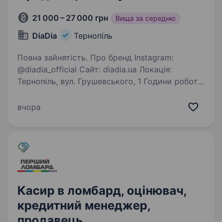
21 000 – 27 000 грн
Вища за середню
DiaDia
Тернопіль
Повна зайнятість. Про бренд Instagram:
@diadia_official Сайт: diadia.ua Локація:
Тернопіль, вул. Грушевського, 1 Години роботи:
10:00—20:00 diadia (діадіа) — український
бренд родом із мальовничого Закарпаття. Вже
вчора
більше 10 років…
Касир в ломбард, оцінювач,
кредитний менеджер,
продавець