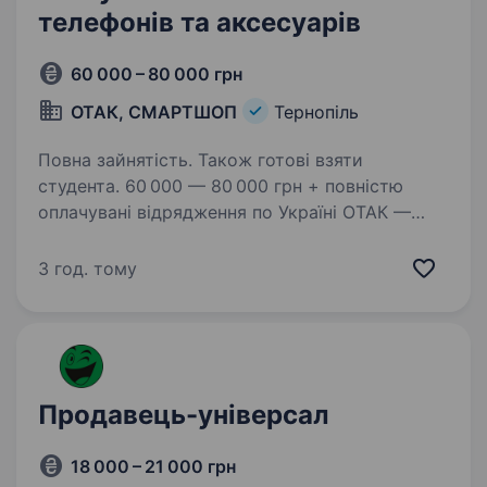
телефонів та аксесуарів
60 000 – 80 000 грн
ОТАК, СМАРТШОП
Тернопіль
Повна зайнятість. Також готові взяти
студента. 60 000 — 80 000 грн + повністю
оплачувані відрядження по Україні ОТАК —
це не просто робота, це можливість
заробляти, подорожувати та будувати кар'єру
3 год. тому
в одній з найбільших мереж магазинів техніки
в Україні! Ми 20+…
Продавець-універсал
18 000 – 21 000 грн