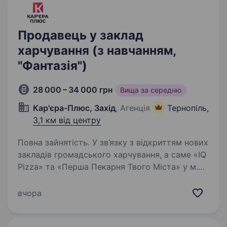
Продавець у заклад
харчування (з навчанням,
"Фантазія")
28 000 – 34 000 грн
Вища за середню
Кар'єра-Плюс, Захід
, Агенція
Тернопіль,
3,1 км від центру
Повна зайнятість. У зв’язку з відкриттям нових
закладів громадського харчування, а саме «IQ
Pizza» та «Перша Пекарня Твого Міста» у м.
Хмельницький запрошуємо — продавців.
Досвід не потрібен — усе покажемо, пояснимо
вчора
і навчимо. Локації…