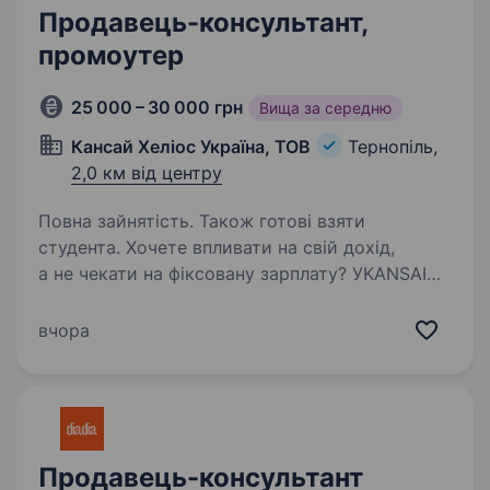
Продавець-консультант,
промоутер
25 000 – 30 000 грн
Вища за середню
Кансай Хеліос Україна, ТОВ
Тернопіль,
2,0 км від центру
Повна зайнятість. Також готові взяти
студента. Хочете впливати на свій дохід,
а не чекати на фіксовану зарплату? УKANSAI
HELIOS ми даємо можливість стати
господарем своєї локації та заробляти
вчора
завдяки власним навичкам. Ми — лідер
у виробництві лакофарбових матеріалів…
Продавець-консультант