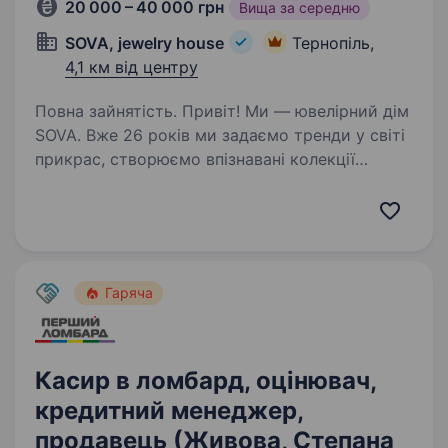
20 000 – 40 000 грн
Вища за середню
SOVA, jewelry house
Тернопіль,
4,1 км від центру
Повна зайнятість. Привіт! Ми — ювелірний дім
SOVA. Вже 26 років ми задаємо тренди у світі
прикрас, створюємо впізнавані колекції
та гучні колаборації з провідними
українськими брендами, дизайнерами
та артистами, а також масштабні…
Гаряча
Касир в ломбард, оцінювач,
кредитний менеджер,
продавець (Живова, Степана