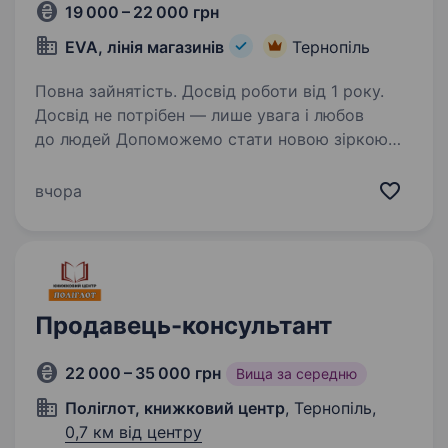
19 000 – 22 000 грн
EVA, лінія магазинів
Тернопіль
Повна зайнятість. Досвід роботи від 1 року.
Досвід не потрібен — лише увага і любов
до людей Допоможемо стати новою зіркою
в EVA! А за бажанням — карʼєрний ріст чекає!
Що будеш робити: Консультувати клієнтів
вчора
(впевнені — ти гуру порад!) Працювати
за касою…
Продавець-консультант
22 000 – 35 000 грн
Вища за середню
Поліглот, книжковий центр
, Тернопіль,
0,7 км від центру