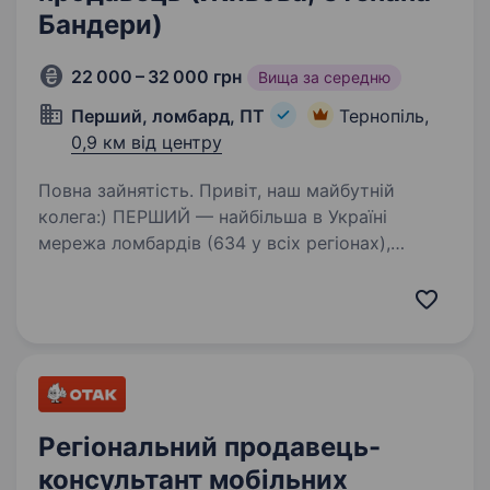
Бандери)
22 000 – 32 000 грн
Вища за середню
Перший, ломбард, ПТ
Тернопіль,
0,9 км від центру
Повна зайнятість. Привіт, наш майбутній
колега:) ПЕРШИЙ — найбільша в Україні
мережа ломбардів (634 у всіх регіонах),
величезна фінансова компанія, де можна
отримати різні фінансові послуги та купити
ювелірні прикраси, техніку.…
Регіональний продавець-
консультант мобільних