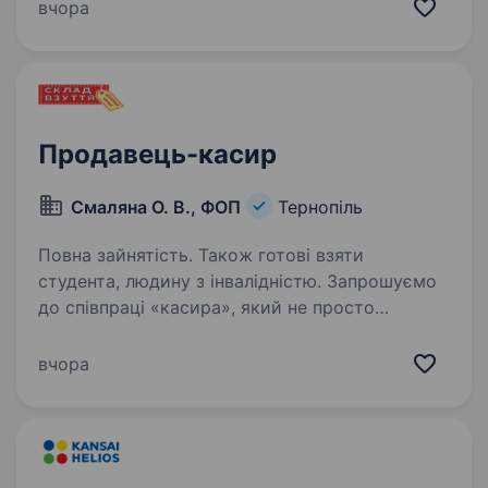
розумієш, як якісно виявити потребу клієнта :)
вчора
Ми не сумніваємося,…
Продавець-касир
Смаляна О. В., ФОП
Тернопіль
Повна зайнятість. Також готові взяти
студента, людину з інвалідністю. Запрошуємо
до співпраці «касира», який не просто
працюватиме за касою, а стане важливою
частиною команди та створюватиме приємне
вчора
завершення кожного візиту до нашого
магазину. Ваші основні завдання: проводити
розрахунки…