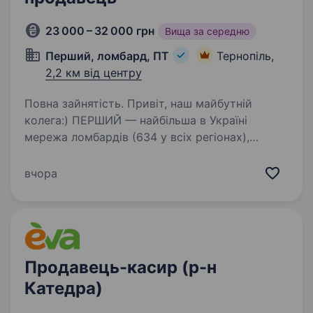
23 000 – 32 000 грн
Вища за середню
Перший, ломбард, ПТ
Тернопіль,
2,2 км від центру
Повна зайнятість. Привіт, наш майбутній
колега:) ПЕРШИЙ — найбільша в Україні
мережа ломбардів (634 у всіх регіонах),
величезна фінансова компанія, де можна
отримати різні фінансові послуги та купити
вчора
ювелірні прикраси, техніку.…
Продавець-касир (р-н
Катедра)