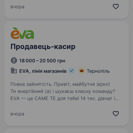
(не за касою). Раді розглянути кандидатів: З
вчора
мінімальним досвідом у консультуванні
з beauty-товарів…
Продавець-касир
18 000 – 20 500 грн
EVA, лінія магазинів
Тернопіль
Повна зайнятість. Привіт, майбутня зірко!
Ти енергійний (а) і шукаєш класну команду?
EVA — це САМЕ ТЕ для тебе! 14 тис. дівчат і
хлопців ВЖЕ в #EVAfamily Приєднуйся і ти!
Ми шукаємо продавця-касира, що готовий (а)
вчора
поділитися пристрастю…