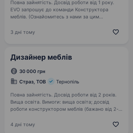
Повна зайнятість. Досвід роботи від 1 року.
EVO запрошує до команди Конструктора
меблів. (Ознайомитесь з нами за цим
посиланням:
https://www.instagram.com/evomebli.com.ua?
3 дні тому
igsh=MXZhbGsxb2cyaWZ1OA==) Розглядаємо
спеціалістів різного рівня — від початківців…
Дизайнер меблів
30 000 грн
Страз, ТОВ
Тернопіль
Повна зайнятість. Досвід роботи від 2 років.
Вища освіта. Вимоги: вища освіта; досвід
роботи конструктором меблів (бажано від 2-х
років); знання матеріалів для виробництва
меблів та їхні характеристики; знання
4 дні тому
технологічного процесу меблевого