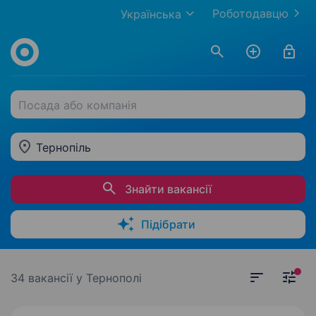
Роботодавцю
Українська
Посада або компанія
Тернопіль
Знайти вакансії
Підібрати
34 вакансії
у Тернополі