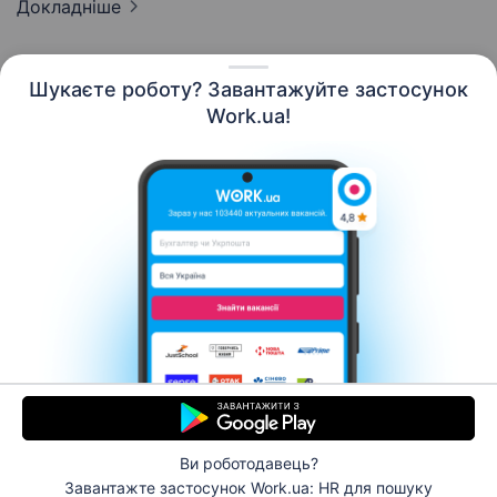
Докладніше
Шукаєте роботу? Завантажуйте застосунок
Work.ua!
Українська
Ресурси
Контакти
Про нас
Кар’єра
Новини Work.ua
Допомога
Умови використання
Роботодавцю
Ви роботодавець?
© 2006–2026 Work.ua. Сервіс пошуку роботи №1 в
Завантажте застосунок Work.ua: HR
для пошуку