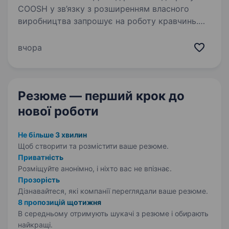
COOSH у зв’язку з розширенням власного
виробництва запрошує на роботу кравчинь.
Вимоги: уміння працювати на універсальній
швейній машині; досвід роботи з різними
вчора
типами тканин. Обов’язки: поопераційне
виготовлення…
Резюме — перший крок
до
нової роботи
Не більше 3 хвилин
Щоб створити та розмістити ваше
резюме.
Приватність
Розміщуйте анонімно, і ніхто вас не впізнає.
Прозорість
Дізнавайтеся, які компанії переглядали ваше резюме.
8 пропозицій щотижня
В середньому отримують шукачі з резюме і обирають
найкращі.