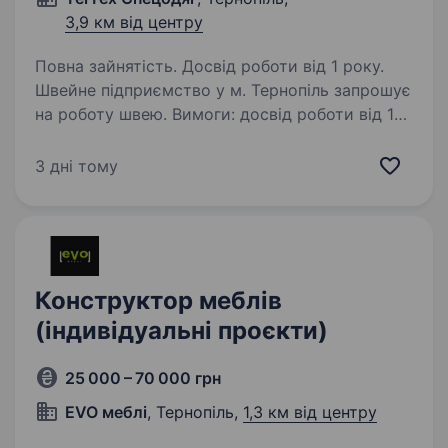
3,9 км від центру
Повна зайнятість. Досвід роботи від 1 року.
Швейне підприємство у м. Тернопіль запрошує
на роботу швею. Вимоги: досвід роботи від 1
року; відповідальність; дисциплінованість;
бажання працювати. Умови роботи: пн-пт
3 дні тому
з 8:30−17 год., сб. і нд.…
Конструктор меблів
(індивідуальні проєкти)
25 000 – 70 000 грн
EVO меблі
, Тернопіль,
1,3 км від центру