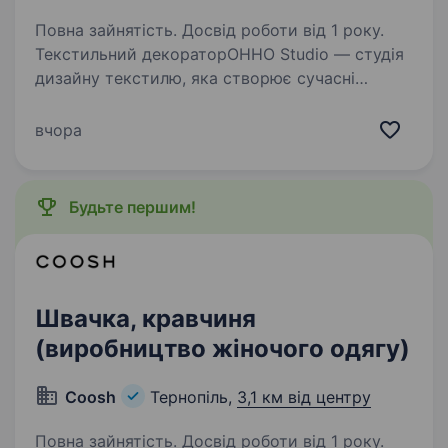
Повна зайнятість. Досвід роботи від 1 року.
Текстильний декораторOHHO Studio — студія
дизайну текстилю, яка створює сучасні
та функціональні простори. Ми шукаємо
у свою команду текстильного декоратора,
вчора
який допоможе реалізовувати стильні
інтер'єрні рішення…
Будьте першим!
Швачка, кравчиня
(виробництво жіночого одягу)
Coosh
Тернопіль,
3,1 км від центру
Повна зайнятість. Досвід роботи від 1 року.