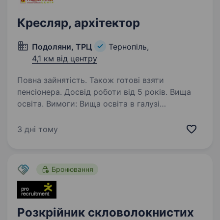
Кресляр, архітектор
Подоляни, ТРЦ
Тернопіль,
4,1 км від центру
Повна зайнятість. Також готові взяти
пенсіонера. Досвід роботи від 5 років. Вища
освіта. Вимоги: Вища освіта в галузі
будівництва, архітектури або інженерних
систем: Досвід роботи у проєктних
3 дні тому
організаціях з комплексного проєктування
споруд різного призначення; Вміння роботи
робочі проєкти; …
Бронювання
Розкрійник скловолокнистих