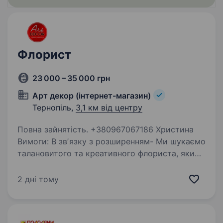
Флорист
23 000 – 35 000 грн
Арт декор (інтернет-магазин)
Тернопіль,
3,1 км від центру
Повна зайнятість. +380967067186 Христина
Вимоги: В звʼязку з розширенням- Ми шукаємо
талановитого та креативного флориста, який
буде допомагати нам створювати композиції
з живих квітів та робота з букетами. Вимоги :
2 дні тому
Вміння створювати…