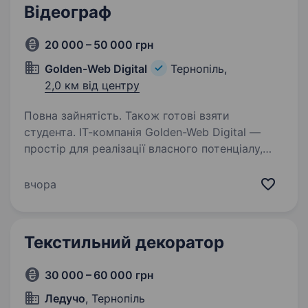
Відеограф
20 000 – 50 000 грн
Golden-Web Digital
Тернопіль,
2,0 км від центру
Повна зайнятість. Також готові взяти
студента. ІТ-компанія Golden-Web Digital —
простір для реалізації власного потенціалу,
отримання безцінного командного досвіду,
розвиток ґрунтовних навичок в різних гілках
вчора
ІТ-сфери. Зараз ми в пошуку відеографа-
монтажера…
Текстильний декоратор
30 000 – 60 000 грн
Ледучо
, Тернопіль