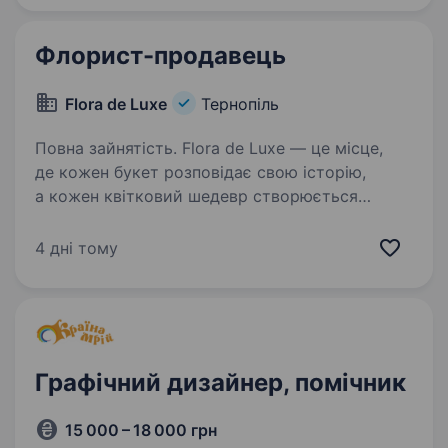
виробництва; вільно…
Флорист-продавець
Flora de Luxe
Тернопіль
Повна зайнятість. Flora de Luxe — це місце,
де кожен букет розповідає свою історію,
а кожен квітковий шедевр створюється
з любов’ю та увагою до деталей. Запрошуємо
до своєї команди творчого та енергійного
4 дні тому
ФЛОРИСТА, який обожнює квіти…
Графічний дизайнер, помічник
15 000 – 18 000 грн