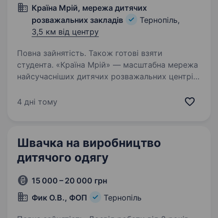
Країна Мрій, мережа дитячих
розважальних закладів
Тернопіль,
3,5 км від центру
Повна зайнятість. Також готові взяти
студента. «Країна Мрій» — масштабна мережа
найсучасніших дитячих розважальних центрів
в Україні. Вже 7 років поспіль ми успішно
поєднуємо високий рівень професіоналізму
4 дні тому
та святкової атмосфери щодня. Команда,
де натхненно,…
Швачка на виробництво
дитячого одягу
15 000 – 20 000 грн
Фик О.В., ФОП
Тернопіль