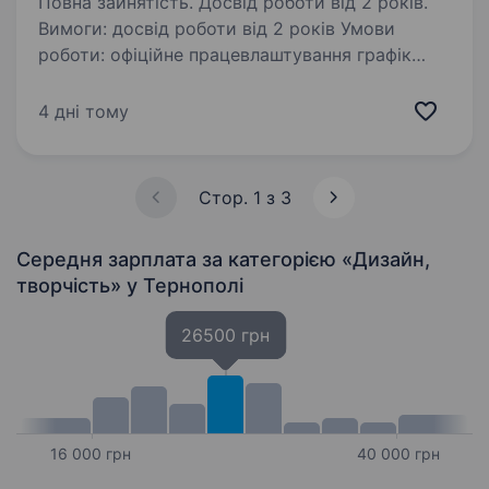
Повна зайнятість. Досвід роботи від 2 років.
Вимоги: досвід роботи від 2 років Умови
роботи: офіційне працевлаштування графік
роботи з 9 до 17 год комфортне робоче місце
заробітна плата від виробітку Обов’язки:
4 дні тому
пошиття спортивного одягу
+380687605924 —…
Стор. 1 з 3
Середня зарплата за категорією «Дизайн,
творчість»
у Тернополі
26500 грн
16 000 грн
40 000 грн