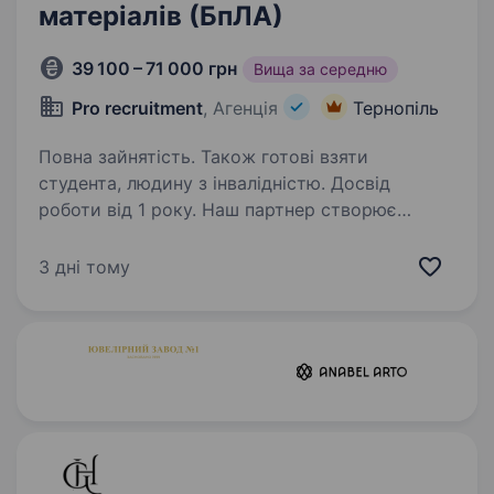
матеріалів (БпЛА)
39 100 – 71 000 грн
Вища за середню
Pro recruitment
, Агенція
Тернопіль
Повна зайнятість. Також готові взяти
студента, людину з інвалідністю. Досвід
роботи від 1 року. Наш партнер створює
технології майбутнього і Ваша роль
забезпечити ідеальну геометрію
3 дні тому
та структурну міцність кожного виробу.
Ви станете частиною команди, яка забезпечує
індустрію якісними деталями, що
відповідають…