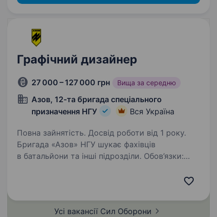
Графічний дизайнер
27 000 – 127 000 грн
Вища за середню
Азов, 12-та бригада спеціального
призначення НГУ
Вся Україна
Повна зайнятість. Досвід роботи від 1 року.
Бригада «Азов» НГУ шукає фахівців
в батальйони та інші підрозділи. Обов’язки:
дизайн віжуалів для медійної діяльності
бригади, дотримання існуючого стилю
та розробка нових концепцій за потреби
(брендові матеріали,…
Усі вакансії Сил
Оборони