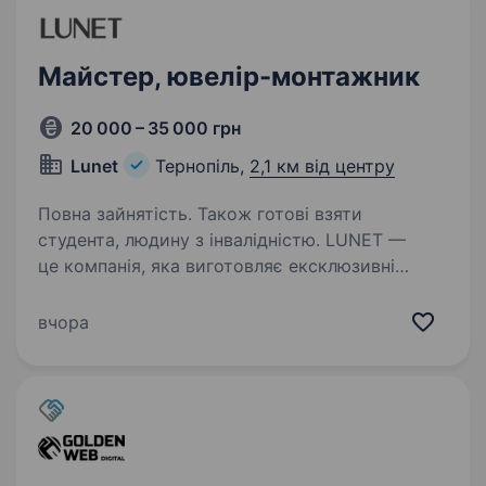
Майстер, ювелір-монтажник
20 000 – 35 000 грн
Lunet
Тернопіль,
2,1 км від центру
Повна зайнятість. Також готові взяти
студента, людину з інвалідністю. LUNET —
це компанія, яка виготовляє ексклюзивні
ювелірні прикраси! Ми створюємо неповторні
вироби з дорогоцінних металів та каміння.
вчора
Шукаємо талановитого майстра (майстриню)
зі схильністю до ювелірного мистецтва…