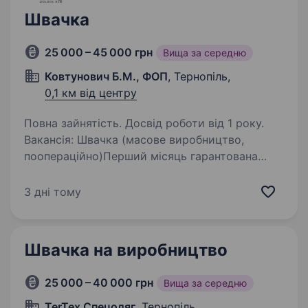
Швачка
25 000 – 45 000 грн
Вища за середню
Ковтунович Б.М., ФОП
, Тернопіль,
0,1 км від центру
Повна зайнятість. Досвід роботи від 1 року.
Вакансія: Швачка (масове виробництво,
поопераційно)Перший місяць гарантована
ставка на адаптацію. У зв’язку з розширенням
штату швейного виробництва запрошуємо
3 дні тому
на роботу швачок поопераційного пошиття.
Умови роботи:…
Швачка на виробництво
25 000 – 40 000 грн
Вища за середню
TerTex Спецодяг
, Тернопіль,