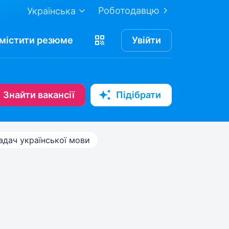
Роботодавцю
Українська
містити
резюме
Увійти
Знайти вакансії
Підібрати
адач української мови