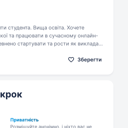
студента. Вища освіта. Хочете
ької та працювати в сучасному онлайн-
нено стартувати та рости як викладач
Що ми пропонуємо: Навчання перед стартом та чітка методологія …
Зберегти
 крок
Приватність
Розміщуйте анонімно, і ніхто вас не