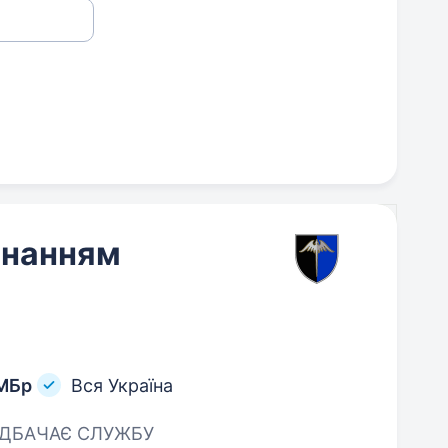
знанням
ОМБр
Вся Україна