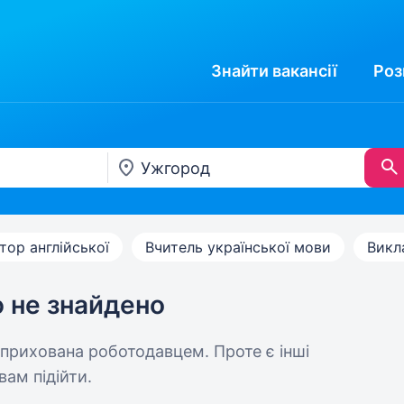
Знайти
вакансії
Роз
тор англійської
Вчитель української мови
Викл
ю не знайдено
 прихована роботодавцем. Проте є інші
вам підійти.