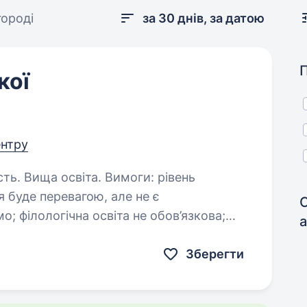
городі
за 30 днів, за датою
кої
ентру
освіта. Вимоги: рівень
зкова;
а
комунікабельність, енергійність, відповідальність; бажання…
Зберегти