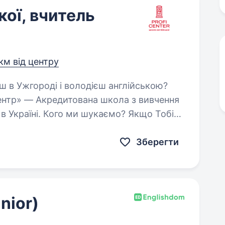
кої, вчитель
 км від центру
ентр» — Акредитована школа з вивчення
каємо? Якщо Тобі
Зберегти
nior)