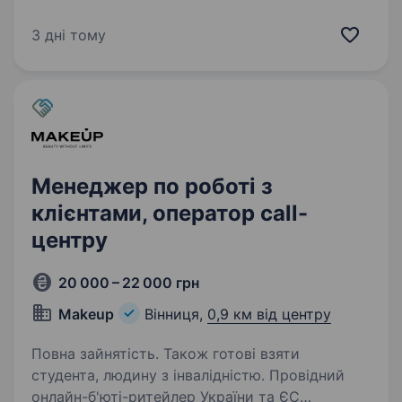
25 000 — 60 000 грн, Ставка + % допродажу +
щоденні бонуси ThunderTalk-CCРоздрібна
3 дні тому
торгівля Дистанційна робота Повна
зайнятість, неповна зайнятість. Також готові
взяти…
Менеджер по роботі з
клієнтами, оператор call-
центру
20 000 – 22 000 грн
Makeup
Вінниця,
0,9 км від центру
Повна зайнятість. Також готові взяти
студента, людину з інвалідністю. Провідний
онлайн-б'юті-ритейлер України та ЄС