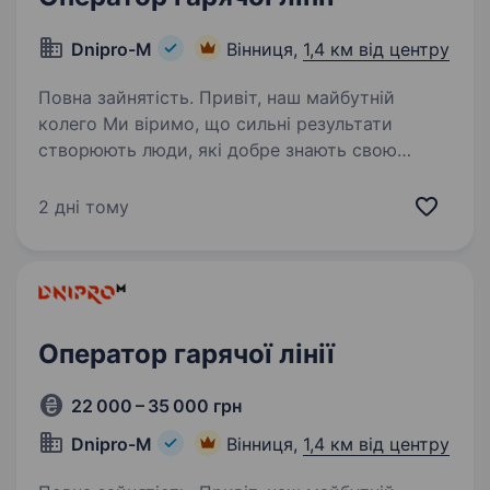
Dnipro-M
Вінниця,
1,4 км від центру
Повна зайнятість. Привіт, наш майбутній
колего Ми віримо, що сильні результати
створюють люди, які добре знають свою
справу і ставляться до неї відповідально.
У Dnipro-M ми будуємо команду майстрів
2 дні тому
своєї справи — людей, які хочуть…
Оператор гарячої лінії
22 000 – 35 000 грн
Dnipro-M
Вінниця,
1,4 км від центру