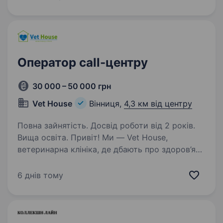
ЗАМОВЛЕНЬ! Продавати нічого не потрібно,
за вас це робить реклама…
Оператор call-центру
30 000 – 50 000 грн
Vet House
Вінниця,
4,3 км від центру
Повна зайнятість. Досвід роботи від 2 років.
Вища освіта. Привіт! Ми — Vet House,
ветеринарна клініка, де дбають про здоров’я
улюбленців і підтримують їхніх власників.
Якщо ти любиш спілкуватися, вмієш слухати
6 днів тому
й хочеш бути корисним людям і тваринам —
ми шукаємо саме тебе…