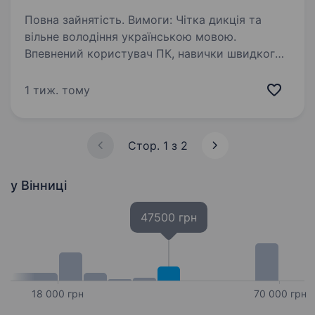
Повна зайнятість. Вимоги: Чітка дикція та
вільне володіння українською мовою.
Впевнений користувач ПК, навички швидкого
набору тексту. Стресостійкість, емпатійність,
вміння слухати та знаходити спільну мову
1 тиж. тому
навіть у складних…
Стор. 1 з 2
у Вінниці
47500 грн
18 000 грн
70 000 грн