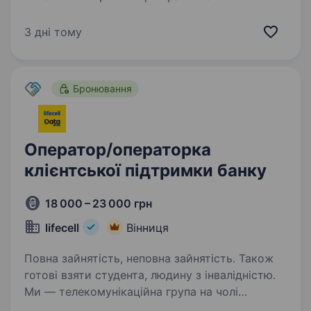
запрошує до своєї команди менеджерів
по роботі з клієнтами, операторів call-центру.
3 дні тому
Вимоги: бажаний досвід роботи в call-центрах;
уважність і скурпульозність в роботі…
Бронювання
Оператор/операторка
клієнтської підтримки банку
18 000 – 23 000 грн
lifecell
Вінниця
Повна зайнятість, неповна зайнятість. Також
готові взяти студента, людину з інвалідністю.
Ми — телекомунікаційна група на чолі
з lifecell, яка забезпечує мобільний і