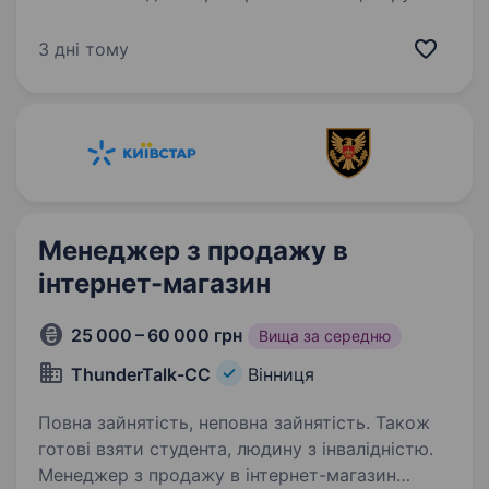
Якщо у тебе немає досвіду — ми навчимо!
Що ми пропонуємо: Зручний графік: 2/2
3 дні тому
з можливим вибором часу роботи. Стабільна
заробітна платня:…
Менеджер з продажу в
інтернет-магазин
25 000 – 60 000 грн
Вища за середню
ThunderTalk-CC
Вінниця
Повна зайнятість, неповна зайнятість. Також
готові взяти студента, людину з інвалідністю.
Менеджер з продажу в інтернет-магазин