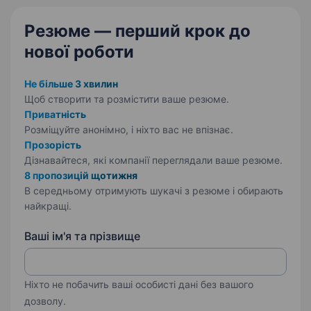
прогресивна мережа медичних центрів,
Резюме — перший крок
до
головним…
нової роботи
Не більше 3 хвилин
Щоб створити та розмістити ваше
резюме.
Приватність
Розміщуйте анонімно, і ніхто вас не впізнає.
Прозорість
Дізнавайтеся, які компанії переглядали ваше резюме.
8 пропозицій щотижня
В середньому отримують шукачі з резюме і обирають
найкращі.
Ваші ім'я та прізвище
Ніхто не побачить ваші особисті дані без вашого
дозволу.