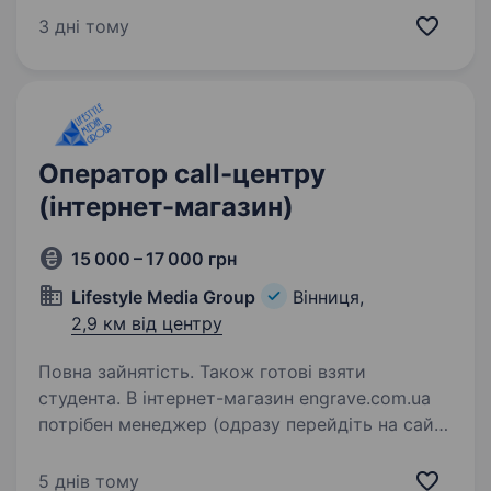
фіксований зв’язок, інтернет, телебачення
3 дні тому
та цифрові сервіси для мільйонів українців.
Наша мета незмінна — тримати країну
на зв’язку, інвестуючи…
Оператор call-центру
(інтернет-магазин)
15 000 – 17 000 грн
Lifestyle Media Group
Вінниця,
2,9 км від центру
Повна зайнятість. Також готові взяти
студента. В інтернет-магазин engrave.com.ua
потрібен менеджер (одразу перейдіть на сайт,
перегляньте, чим ми займаємося). ТІЛЬКИ
ВХІДНІ ДЗВІНКИ ТА ПІДТВЕРДЖЕННЯ
5 днів тому