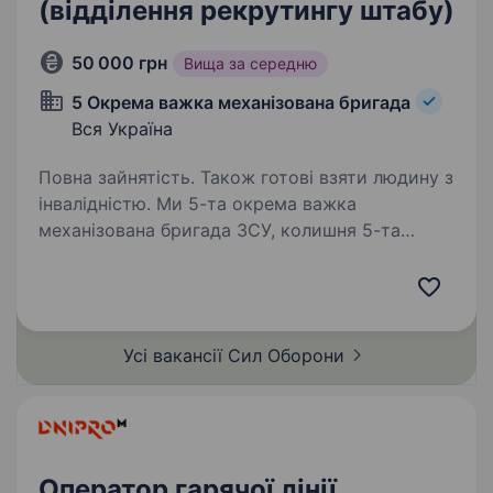
(відділення рекрутингу штабу)
50 000 грн
Вища за середню
5 Окрема важка механізована бригада
Вся Україна
Повна зайнятість. Також готові взяти людину з
інвалідністю. Ми 5-та окрема важка
механізована бригада ЗСУ, колишня 5-та
окрема танкова бригада на чолі
з командиром, який здобув особливе визнання
в битві за Бахмут, коли його підрозділ
утримував стратегічно важливі позиції…
Усі вакансії Сил
Оборони
Оператор гарячої лінії