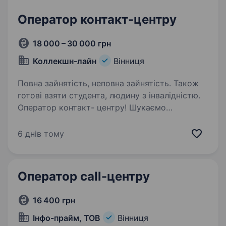
Оператор контакт-центру
18 000 – 30 000 грн
Коллекшн-лайн
Вінниця
Повна зайнятість, неповна зайнятість. Також
готові взяти студента, людину з інвалідністю.
Оператор контакт- центру! Шукаємо
комунікабельного менеджера, який
допомагатиме клієнтам знаходити рішення
6 днів тому
щодо погашення заборгованості. Без тиску
та агресивних методів — тільки діалог,
домовленості та професійна…
Оператор call-центру
16 400 грн
Інфо-прайм, ТОВ
Вінниця