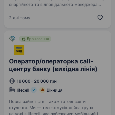
енергійного та відповідального менеджера
з продажів. Наша компанія спеціалізується
на виробництві обідніх столів та стільців в
2 дні тому
місті Вінниця. Вимоги: Досвід роботи
в продажах…
Бронювання
Оператор/операторка call-
центру банку (вихідна лінія)
19 000 – 20 000 грн
lifecell
Вінниця
Повна зайнятість. Також готові взяти
студента. Ми — телекомунікаційна група
на чолі з lifecell, яка забезпечує мобільний і