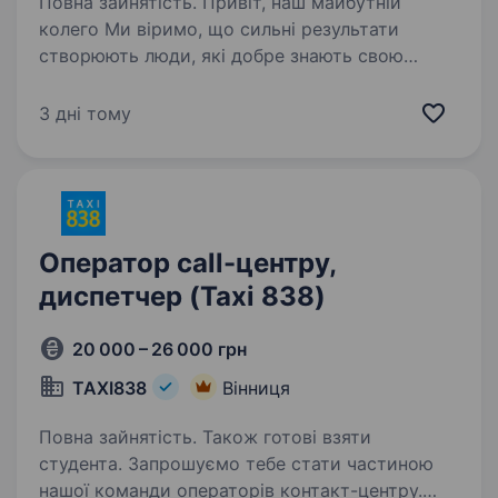
Повна зайнятість. Привіт, наш майбутній
колего Ми віримо, що сильні результати
створюють люди, які добре знають свою
справу і ставляться до неї відповідально.
У Dnipro-M ми будуємо команду майстрів
3 дні тому
своєї справи — людей, які хочуть…
Оператор call-центру,
диспетчер (Taxi 838)
20 000 – 26 000 грн
TAXI838
Вінниця
Повна зайнятість. Також готові взяти
студента. Запрошуємо тебе стати частиною
нашої команди операторів контакт-центру.