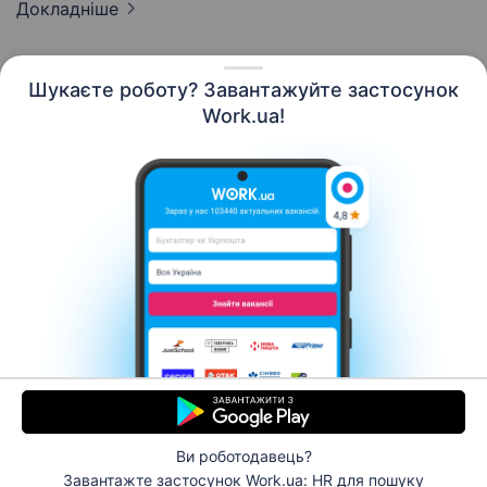
Докладніше
Шукаєте роботу? Завантажуйте застосунок
Work.ua!
Українська
Ресурси
Контакти
Про нас
Кар’єра
Новини Work.ua
Допомога
Умови використання
Роботодавцю
Ви роботодавець?
© 2006–2026 Work.ua. Сервіс пошуку роботи №1 в
Завантажте застосунок Work.ua: HR
для пошуку