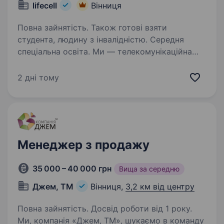
lifecell
Вінниця
Повна зайнятість. Також готові взяти
студента, людину з інвалідністю. Середня
спеціальна освіта. Ми — телекомунікаційна
група на чолі з lifecell, яка забезпечує
мобільний і фіксований зв’язок, інтернет,
2 дні тому
телебачення та цифрові сервіси для мільйонів
українців. Наша мета незмінна — тримати
країну на зв’язку, інвестуючи…
Менеджер з продажу
35 000 – 40 000 грн
Вища за середню
Джем, ТМ
Вінниця,
3,2 км від центру
Повна зайнятість. Досвід роботи від 1 року.
Ми, компанія «Джем, ТМ», шукаємо в команду