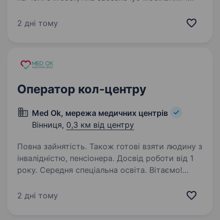
фіксований зв’язок, інтернет, телебачення
та цифрові сервіси для мільйонів українців.
2 дні тому
Наша мета незмінна — тримати країну
на зв’язку,…
Оператор кол-центру
Med Ok, мережа медичних центрів
Вінниця,
0,3 км від центру
Повна зайнятість. Також готові взяти людину з
інвалідністю, пенсіонера. Досвід роботи від 1
року. Середня спеціальна освіта. Вітаємо!
Шукаємо до себе в колектив ерудовану,
комунікабельну, ввічливу людину з медичною
2 дні тому
освітою на посаду оператора контакт-центру/
менеджера з турботи. Ми стабільна