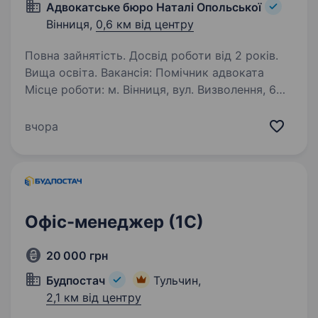
Адвокатське бюро Наталі Опольської
Вінниця,
0,6 км від центру
Повна зайнятість. Досвід роботи від 2 років.
Вища освіта. Вакансія: Помічник адвоката
Місце роботи: м. Вінниця, вул. Визволення, 6
Вимоги: Досвід роботи помічником адвоката,
юристом або помічником судді від 2 років.
вчора
Впевнене знання цивільного,
адміністративного, сімейного,…
Офіс-менеджер (1С)
20 000 грн
Будпостач
Тульчин,
2,1 км від центру