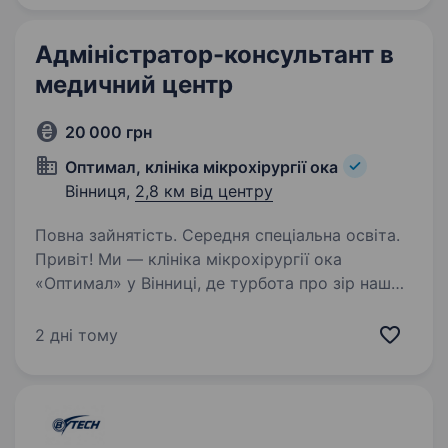
Адміністратор-консультант в
медичний центр
20 000 грн
Оптимал, клініка мікрохірургії ока
Вінниця,
2,8 км від центру
Повна зайнятість. Середня спеціальна освіта.
Привіт! Ми — клініка мікрохірургії ока
«Оптимал» у Вінниці, де турбота про зір наших
пацієнтів — це головне. Запрошуємо
приєднатися до нашої дружньої команди
2 дні тому
адміністратора-консультанта, який
допомагатиме створювати…