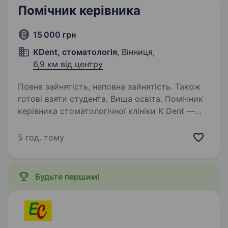
Помічник керівника
15 000 грн
KDent, стоматологія
, Вінниця,
6,9 км від центру
Повна зайнятість, неповна зайнятість. Також
готові взяти студента. Вища освіта. Помічник
керівника стоматологічної клініки K Dent —
сучасна стоматологічна клініка, яка
розвивається та шукає в команду
5 год. тому
відповідального й організованого помічника
керівника. Вимоги: відповідальність
та організованість;…
Будьте першим!