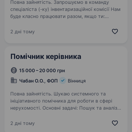
Повна зайнятість. Запрошуємо в команду
спеціаліста (-ку) інвентаризаційної комісії Нам
буде класно працювати разом, якщо ти:
шукаєш першу роботу чи хочеш змінити
професію; завершуєш навчання чи вже маєш
2 дні тому
багаторічний досвід;…
Помічник керівника
15 000 – 20 000 грн
Чабан О.О., ФОП
Вінниця
Повна зайнятість. Шукаю системного та
ініціативного помічника для роботи в сфері
нерухомості. Основні задачі: Пошук та аналіз
об'єктів нерухомості (будинки, ділянки,
комерція) Комунікація з власниками, агентами,
2 дні тому
забудовниками…