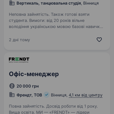
Вертикаль, танцювальна студія
, Вінниця
Неповна зайнятість. Також готові взяти
студента. Вимоги: від 20 років вільне
володіння українською мовою базові навички
користування ПК (MS Word, MS Excel,
MS PowerPoint) ведення сторінки в Instagram і
2 дні тому
TikTok Умови роботи: Графік роботи: Пн-пт —…
Офіс-менеджер
20 000 грн
Френдт, ТОВ
Вінниця,
4,1 км від центру
Повна зайнятість. Досвід роботи від 1 року.
Вища освіта. МИ — «FRENDT» — лідери