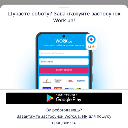
Шукаєте роботу? Завантажуйте застосунок
Work.ua!
Українська
Ресурси
Контакти
Про нас
Кар’єра
Новини Work.ua
Допомога
Умови використання
Роботодавцю
Ви роботодавець?
© 2006–2026 Work.ua. Сервіс пошуку роботи №1 в
Завантажте застосунок Work.ua: HR
для пошуку
Україні.
працівників.