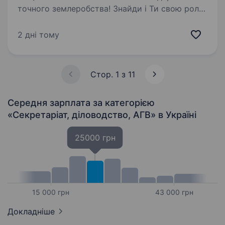
точного землеробства! Знайди і Ти свою роль
в одній з провідних компаній України у сфері
точного землеробства. Запрошуємо у нашу
2 дні тому
дружню та успішну команду офіс-менеджера
(адміністратора офісу)…
Стор. 1 з 11
Середня зарплата за категорією
«Секретаріат, діловодство, АГВ»
в Україні
25000 грн
15 000 грн
43 000 грн
Докладніше