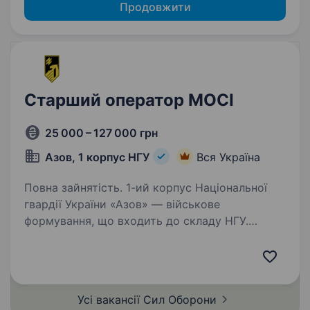
Продовжити
Старший оператор МОСІ
25 000 – 127 000 грн
Азов, 1 корпус НГУ
Вся Україна
Повна зайнятість. 1-ий корпус Національної
гвардії України «Азов» — військове
формування, що входить до складу НГУ.
Підрозділ збирає команду вмотивованих
фахівців, які готові бути прикладом
та працювати разом на перемогу. Обов’язки:…
Усі вакансії Сил
Оборони