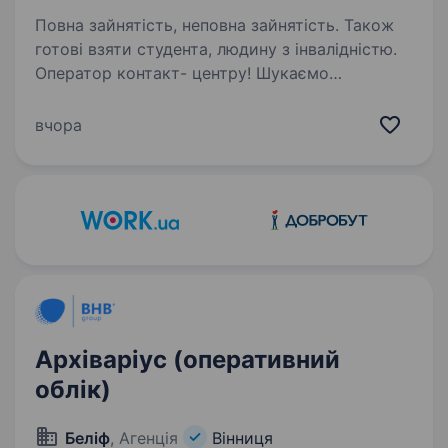
Повна зайнятість, неповна зайнятість. Також
готові взяти студента, людину з інвалідністю.
Оператор контакт- центру! Шукаємо
комунікабельного менеджера, який
допомагатиме клієнтам знаходити рішення
вчора
щодо погашення заборгованості. Без тиску
та агресивних методів — тільки діалог,
домовленості та професійна…
Архіваріус (оперативний
облік)
Беліф
, Агенція
Вінниця