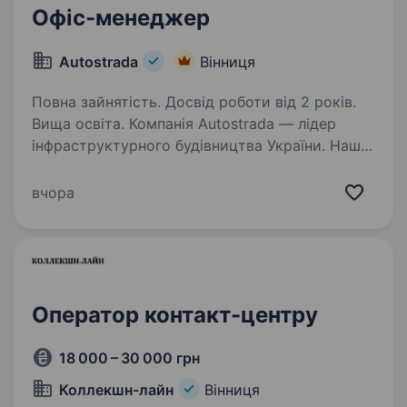
Офіс-менеджер
Autostrada
Вінниця
Повна зайнятість. Досвід роботи від 2 років.
Вища освіта. Компанія Autostrada — лідер
інфраструктурного будівництва України. Наші
співробітники працюють на найкращому
обладнанні світових виробників, офіційно
вчора
працевлаштовані, мають гідні зарплати
та премії. Люди — найбільша…
Оператор контакт-центру
18 000 – 30 000 грн
Коллекшн-лайн
Вінниця