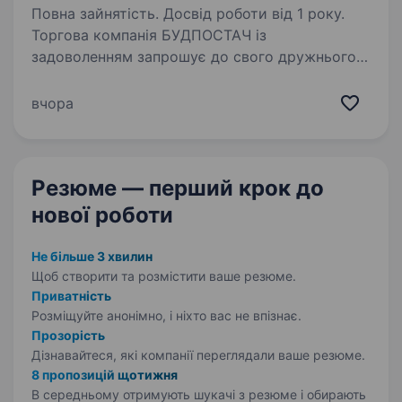
Повна зайнятість. Досвід роботи від 1 року.
Торгова компанія БУДПОСТАЧ із
задоволенням запрошує до свого дружнього
колективу оператора 1С. Вимоги: Вища освіта
бажано! Досвід роботи на позиції помічника
вчора
бухгалтера, оператора 1С від 1−2 років!
Досвід…
Резюме — перший крок
до
нової роботи
Не більше 3 хвилин
Щоб створити та розмістити ваше
резюме.
Приватність
Розміщуйте анонімно, і ніхто вас не впізнає.
Прозорість
Дізнавайтеся, які компанії переглядали ваше резюме.
8 пропозицій щотижня
В середньому отримують шукачі з резюме і обирають