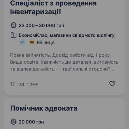
Спеціаліст з проведення
інвентаризації
23 000 – 30 000 грн
ЕкономКлас, магазини свідомого шопінгу
Вінниця
Повна зайнятість. Досвід роботи від 1 року.
Вища освіта. Уважність до деталей, активність
та відповідальність — твої сильні сторони?
Тоді ми шукаємо саме тебе — СПЕЦІАЛІСТА З
ІНВЕНТАРИЗАЦІЙ. Що потрібно робити?
12 год. тому
проведення інвентаризацій товарно-
матеріальних цінностей…
Помічник адвоката
20 000 грн