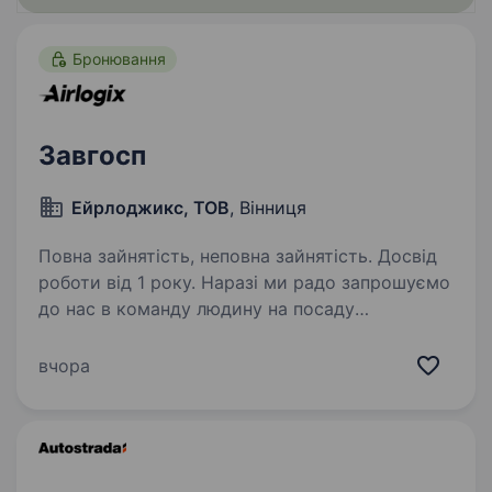
Бронювання
Завгосп
Ейрлоджикс, ТОВ
, Вінниця
Повна зайнятість, неповна зайнятість. Досвід
роботи від 1 року. Наразі ми радо запрошуємо
до нас в команду людину на посаду
Завгосп.Обов’язки: Усунення несправностей:
Самостійне усунення дрібних несправностей
вчора
та аварійних ситуацій в офісі (електрика,
сантехніка, малярні роботи);…