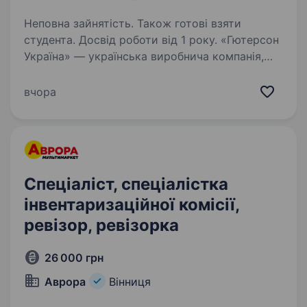
Неповна зайнятість. Також готові взяти
студента. Досвід роботи від 1 року. «Гютерсон
Україна» — українська виробнича компанія,
що спеціалізується на виготовленні дитячих
підгузків, засобів гігієни, побутової хімії
вчора
та товарів категорії Household. Наші бренди:
Chicolino, Chisto, Maxi Power,…
Спеціаліст, спеціалістка
інвентаризаційної комісії,
ревізор, ревізорка
26 000 грн
Аврора
Вінниця