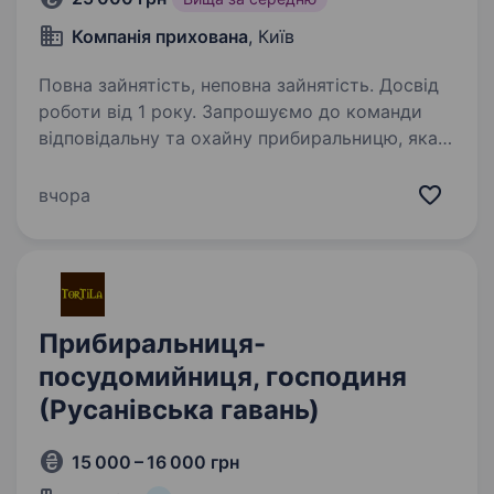
Компанія прихована
, Київ
Повна зайнятість, неповна зайнятість. Досвід
роботи від 1 року. Запрошуємо до команди
відповідальну та охайну прибиральницю, яка
любить порядок, уважна до деталей та прагне
підтримувати високий рівень чистоти
вчора
й затишку. Якщо ви цінуєте якісно виконану
роботу та шукаєте офіційне…
Прибиральниця-
посудомийниця, господиня
(Русанівська гавань)
15 000 – 16 000 грн