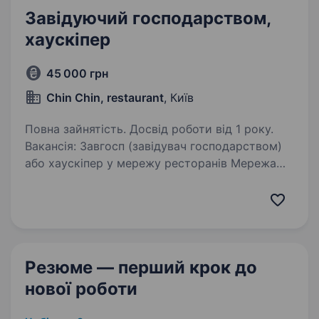
Завідуючий господарством,
хаускіпер
45 000 грн
Chin Chin, restaurant
, Київ
Повна зайнятість. Досвід роботи від 1 року.
Вакансія: Завгосп (завідувач господарством)
або хаускіпер у мережу ресторанів Мережа
ресторанів шукає відповідального
та організованого завгоспа на своему авто
Обов’язки: контроль технічного
та господарського…
Резюме — перший крок
до
нової роботи