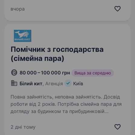
та порядку на робочому місці Графік роботи:½
або 1/3 (добова) ЗП 1400 грн/зміна Локація:
вчора
Хрещатик Не упустіть…
Помічник з господарства
(сімейна пара)
80 000 – 100 000 грн
Вища за середню
Білий кит
, Агенція
Київ
Повна зайнятість, неповна зайнятість. Досвід
роботи від 2 років. Потрібна сімейна пара для
догляду за будинком та прибудинковій
території Місце роботи — Київська обл.
(не Київ) Графік — вахта або з постійним
2 дні тому
проживанням, нормований робочий день.