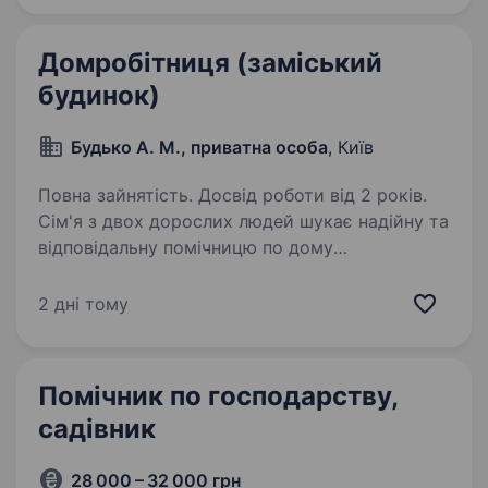
Оплата 80000грн — 100000грн…
Домробітниця (заміський
будинок)
Будько А. М., приватна особа
, Київ
Повна зайнятість. Досвід роботи від 2 років.
Сім'я з двох дорослих людей шукає надійну та
відповідальну помічницю по дому
на довготривалий термін вахтою. Ми цінуємо
чистоту, порядок і домашній комфорт, тому
2 дні тому
шукаємо людину, яка поділяє такі ж цінності.
Вимоги:…
Помічник по господарству,
садівник
28 000 – 32 000 грн