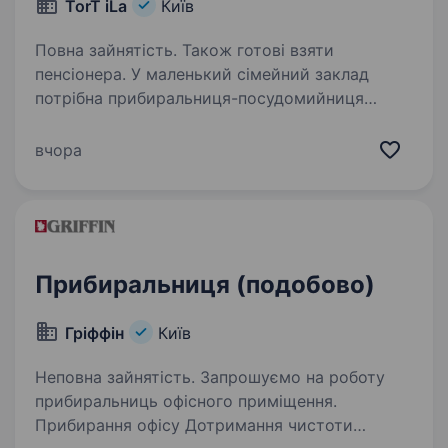
TorT iLa
Київ
Повна зайнятість. Також готові взяти
пенсіонера. У маленький сімейний заклад
потрібна прибиральниця-посудомийниця
(господиня) Акуратна, порядна, працьовита.
Умови роботи: Графік: 3/3 з 11:00 до 22:00
вчора
Ставка 1000грн/зміна, + можливі бонуси.
Виплата щодня.…
Прибиральниця (подобово)
Гріффін
Київ
Неповна зайнятість. Запрошуємо на роботу
прибиральниць офісного приміщення.
Прибирання офісу Дотримання чистоти