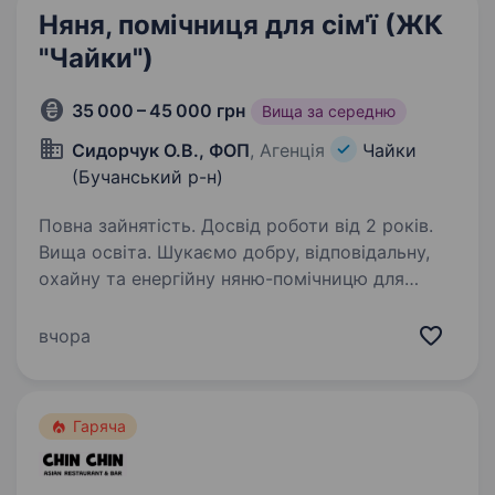
Няня, помічниця для сім'ї (ЖК
"Чайки")
35 000 – 45 000 грн
Вища за середню
Сидорчук О.В., ФОП
, Агенція
Чайки
(Бучанський р-н)
Повна зайнятість. Досвід роботи від 2 років.
Вища освіта. Шукаємо добру, відповідальну,
охайну та енергійну няню-помічницю для
довгострокової співпраці. У сім'ї одна
дитина — хлопчик 3 років. Він дуже активний,
вчора
допитливий, легко знаходить спільну мову
з дорослими та комфортно…
Гаряча