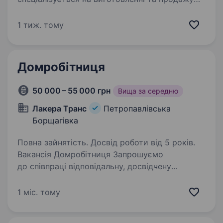
товарів для домашніх улюбленців. Наші вироби
виготовляються з натуральних матеріалів,
1 тиж. тому
що дозволяє чотирилапим безпечно гратися,
відпочивати,…
Домробітниця
50 000 – 55 000 грн
Вища за середню
Лакера Транс
Петропавлівська
Борщагівка
Повна зайнятість. Досвід роботи від 5 років.
Вакансія Домробітниця Запрошуємо
до співпраці відповідальну, досвідчену
та охайну домробітницю для роботи
в приватному будинку. Якщо ви любите
1 міс. тому
порядок, вмієте смачно готувати та шукаєте
стабільну роботу з гідною…