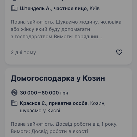
Штендель А., частное лицо
, Київ
Повна зайнятість. Шукаємо людину, чоловіка
або жінку який буду допомагати
з господарством Вимоги: порядний
відповідальний охайний, людина з навичками
садівництва буде плюсом або садівник. Умови
2 дні тому
роботи: робота по будинку…
Домогосподарка у Козин
30 000 – 60 000 грн
Краснов Є., приватна особа
, Козин,
шукаємо у Києві
Повна зайнятість. Досвід роботи від 1 року.
Вимоги: Досвід роботи в якості