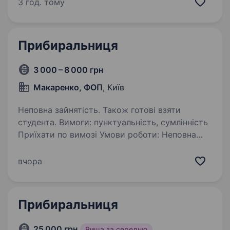
(не агенція, приватна особа). Умови роботи: 2
3 год. тому
рази на тиждень у літній період — 2−3 рази
на тиждень будинок…
Прибиральниця
3 000 – 8 000 грн
Макаренко, ФОП
, Київ
Неповна зайнятість. Також готові взяти
студента. Вимоги: пунктуальність, сумлінність
Приїхати по вимозі Умови роботи: Неповна
зайнятість. Готові взяти студента. Підробіток
у першій половині дня/1−3рази на тиждень.
вчора
Оплата відразу за кожен номер. 300…
Прибиральниця
25 000 грн
Вища за середню