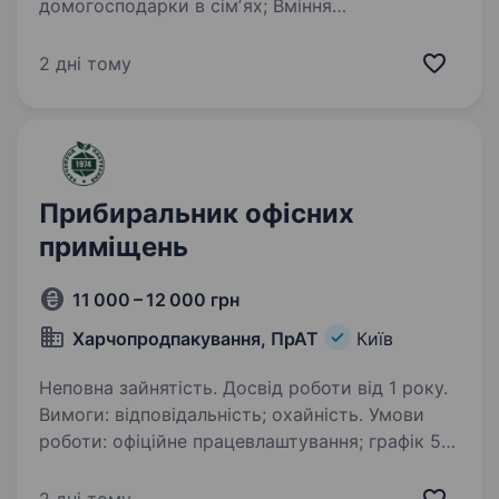
домогосподарки в сімʼях; Вміння
користуватися засобами для прибирання;
Акуратність та уважність в роботі;
2 дні тому
Відповідальність та організованість. Чесність,
порядність. Умови…
Прибиральник офісних
приміщень
11 000 – 12 000 грн
Харчопродпакування, ПрАТ
Київ
Неповна зайнятість. Досвід роботи від 1 року.
Вимоги: відповідальність; охайність. Умови
роботи: офіційне працевлаштування; графік 5/2
з 7:00 до 10:30; сб-нд — вихідні; підприємство
знаходиться в районі Деміївської площі (поруч