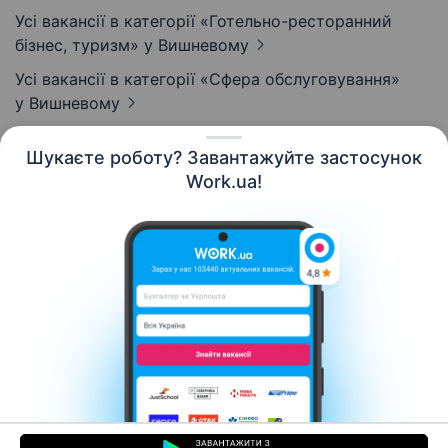
Усі вакансії в категорії «Готельно-ресторанний
бізнес, туризм»
у Вишневому
Усі вакансії в категорії «Сфера обслуговування»
у Вишневому
Шукаєте роботу? Завантажуйте застосунок
Work.ua!
Українська
Ресурси
Контакти
Про нас
Кар’єра
Новини Work.ua
Допомога
Умови використання