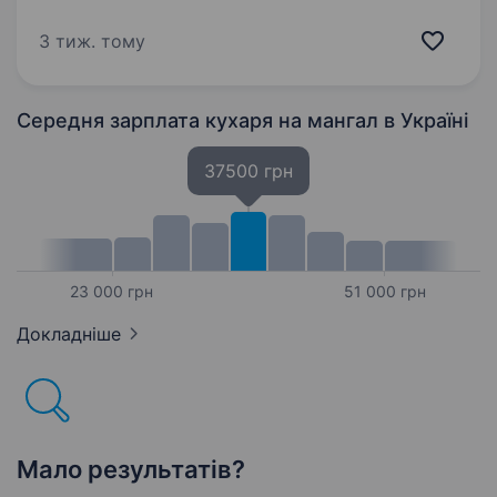
Очікуємо: Досвід не є обов’язковим, але
вітається. Вміння працювати у команді.
3 тиж. тому
Бажане володіння…
Середня зарплата кухаря на мангал
в Україні
37500 грн
23 000 грн
51 000 грн
Докладніше
Мало результатів?