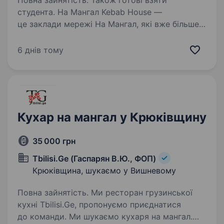
Повна зайнятість. Також готові взяти
студента. На Мангал Kebab House —
це заклади мережі На Мангал, які вже більше
10 років будують культуру street food.
Запрошуємо до себе в команду КУХАРЯ
6 днів тому
Що ми хочемо бачити у тобі: досвід роботи:
буде перевагою, але не обов’язковий;…
Кухар на мангал у Крюківщину
35 000 грн
Tbilisi.Ge (Гаспарян В.Ю., ФОП)
Крюківщина, шукаємо у Вишневому
Повна зайнятість. Ми ресторан грузинської
кухні Tbilisi.Ge, пропонуємо приєднатися
до команди. Ми шукаємо кухаря на мангал.