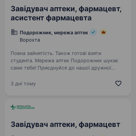
Завідувач аптеки, фармацевт,
асистент фармацевта
Подорожник, мережа аптек
Ворохта
Повна зайнятість. Також готові взяти
студента. Мережа аптек Подорожник шукає
саме тебе! Приєднуйся до нашої дружної
команди та розвивайся разом з нами у селищі
Ворохта! Що для нас важливо: Наявність
3 дні тому
фармацевтичної освіти-середньої спеціальної
або вищої Вміння…
Завідувач аптеки, фармацевт