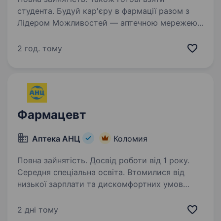
студента. Будуй кар'єру в фармації разом з
Лідером Можливостей — аптечною мережею
«Подорожник»! Аптечна мережа
«Подорожник» — це найбільша мережа аптек
2 год. тому
в Україні, що об'єднує понад 2000 аптек і
тисячі професіоналів, які щодня…
Фармацевт
Аптека АНЦ
Коломия
Повна зайнятість. Досвід роботи від 1 року.
Середня спеціальна освіта. Втомилися від
низької зарплати та дискомфортних умов
праці? У нас є дещо краще! Вітаємо! Це лідер
фармацевтичного ринку — «Аптека АНЦ» і
2 дні тому
ми шукаємо саме ВАС — Фармацевтів /