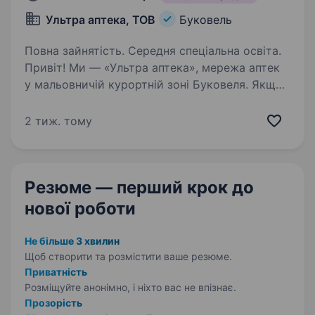
Ультра аптека, ТОВ
Буковель
Повна зайнятість. Середня спеціальна освіта.
Привіт! Ми — «Ультра аптека», мережа аптек
у мальовничій курортній зоні Буковеля. Якщо
ти мрієш поєднувати роботу з атмосферою
гірського відпочинку та хочеш розпочати
2 тиж. тому
кар'єру фармацевта, ми радо запрошуємо
тебе…
Резюме — перший крок
до
нової роботи
Не більше 3 хвилин
Щоб створити та розмістити ваше
резюме.
Приватність
Розміщуйте анонімно, і ніхто вас не впізнає.
Прозорість