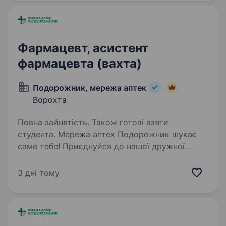
провізором буде перевагою. Знання
асортименту…
Фармацевт, асистент
фармацевта (вахта)
Подорожник, мережа аптек
Ворохта
Повна зайнятість. Також готові взяти
студента. Мережа аптек Подорожник шукає
саме тебе! Приєднуйся до нашої дружної
команди та розвивайся разом з нами у селищі
Ворохта! Що для нас важливо: Наявність
3 дні тому
фармацевтичної освіти-середньої спеціальної
або вищої Вміння…