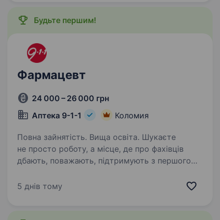
тисячі професіоналів, які щодня…
Будьте першим!
Фармацевт
24 000 – 26 000 грн
Аптека 9-1-1
Коломия
Повна зайнятість. Вища освіта. Шукаєте
не просто роботу, а місце, де про фахівців
дбають, поважають, підтримують з першого
дня? Тоді запрошуємо до команди аптечної
мережі «Аптека 9−1−1»! Ми — українська
5 днів тому
компанія, яка 29 років працює
на фармацевтичному…