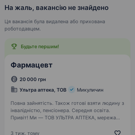
На жаль, вакансію не знайдено
Ця вакансія була видалена або прихована
роботодавцем.
Будьте першим!
Фармацевт
20 000 грн
Ультра аптека, ТОВ
Микуличин
Повна зайнятість. Також готові взяти людину з
інвалідністю, пенсіонера. Середня освіта.
Привіт! Ми — ТОВ УЛЬТРА АПТЕКА, мережа
аптек у мальовничій курортній зоні.
Запрошуємо приєднатися до нашої дружньої
3 тиж. тому