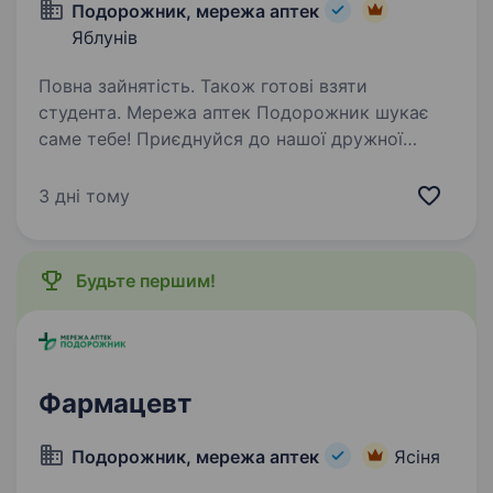
Подорожник, мережа аптек
Яблунів
Повна зайнятість. Також готові взяти
студента. Мережа аптек Подорожник шукає
саме тебе! Приєднуйся до нашої дружної
команди та розвивайся разом з нами у селищі
Яблунів! Що для нас важливо: Наявність
3 дні тому
фармацевтичної освіти-середньої спеціальної
або вищої Вміння…
Будьте першим!
Фармацевт
Подорожник, мережа аптек
Ясіня