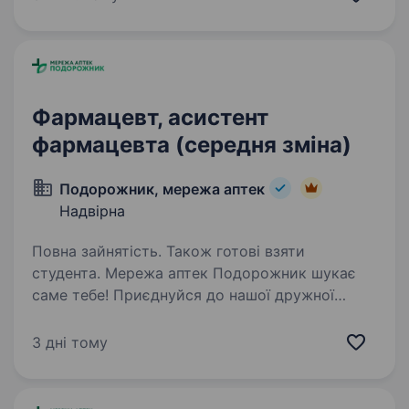
команди фармацевтів, які допомагають людям
піклуватися про своє здоров’я навіть у
відпустці чи на…
Фармацевт, асистент
фармацевта (середня зміна)
Подорожник, мережа аптек
Надвірна
Повна зайнятість. Також готові взяти
студента. Мережа аптек Подорожник шукає
саме тебе! Приєднуйся до нашої дружної
команди та розвивайся разом з нами у місті
Надвірна! Що для нас важливо: Наявність
3 дні тому
фармацевтичної освіти-середньої спеціальної
або вищої Вміння…