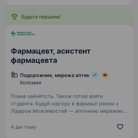
асистентів фармацевта. Ми з гордістю…
Будьте першим!
Фармацевт, асистент
фармацевта
Подорожник, мережа аптек
Коломия
Повна зайнятість. Також готові взяти
студента. Будуй кар'єру в фармації разом з
Лідером Можливостей — аптечною мережею
«Подорожник»! Аптечна мережа
«Подорожник» — це найбільша мережа аптек
4 дні тому
в Україні, що об'єднує понад 2000 аптек і