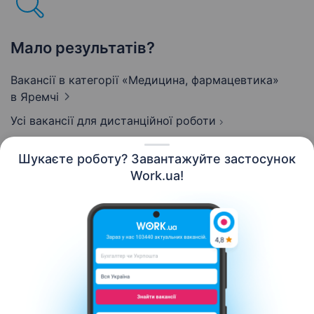
Мало результатів?
Вакансії в категорії «Медицина, фармацевтика»
в Яремчі
Усі вакансії для дистанційної роботи
Шукаєте роботу? Завантажуйте застосунок
Work.ua!
Українська
Ресурси
Контакти
Про нас
Кар’єра