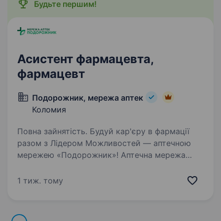
Будьте першим!
Асистент фармацевта,
фармацевт
Подорожник, мережа аптек
Коломия
Повна зайнятість. Будуй кар'єру в фармації
разом з Лідером Можливостей — аптечною
мережею «Подорожник»! Аптечна мережа
«Подорожник» — це найбільша мережа аптек
в Україні, що об'єднує понад 2000 аптек і
1 тиж. тому
тисячі професіоналів, які щодня…