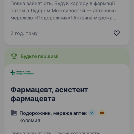
Повна зайнятість. Будуй кар'єру в фармації
разом з Лідером Можливостей — аптечною
мережею «Подорожник»! Аптечна мережа
«Подорожник» — це найбільша мережа аптек
в Україні, що об'єднує понад 2000 аптек і
2 год. тому
тисячі професіоналів, які щодня…
Будьте першим!
Фармацевт, асистент
фармацевта
Подорожник, мережа аптек
Коломия
Повна зайнятість. Також готові взяти