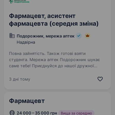
Фармацевт, асистент
фармацевта (середня зміна)
Подорожник, мережа аптек
Надвірна
Повна зайнятість. Також готові взяти
студента. Мережа аптек Подорожник шукає
саме тебе! Приєднуйся до нашої дружної
команди та розвивайся разом з нами у місті
Надвірна! Що для нас важливо: Наявність
3 дні тому
фармацевтичної освіти-середньої спеціальної
або вищої Вміння…
Фармацевт
24 000 – 35 000 грн
Вища за середню