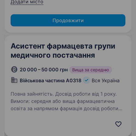
Додати місто
Продовжити
Асистент фармацевта групи
медичного постачання
20 000 – 50 000 грн
Вища за середню
Військова частина А0318
Вся Україна
Повна зайнятість. Досвід роботи від 1 року.
Вимоги: середня або вища фармацевтична
освіта за напрямом фармація досвід роботи
у сфері фармації (робота провізором) від 1
року придатність до військової служби
за станом здоров’я вміння користуватися…