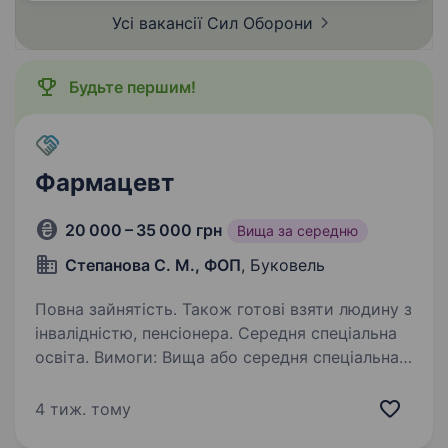
Усі вакансії Сил
Оборони
Будьте першим!
Фармацевт
20 000 – 35 000 грн
Вища за середню
Степанова С. М., ФОП
, Буковель
Повна зайнятість. Також готові взяти людину з
інвалідністю, пенсіонера. Середня спеціальна
освіта. Вимоги: Вища або середня спеціальна
фармацевтична освіта. Наявність сертифіката
спеціаліста та чинних документів для роботи
4 тиж. тому
за фахом. Досвід роботи фармацевтом або