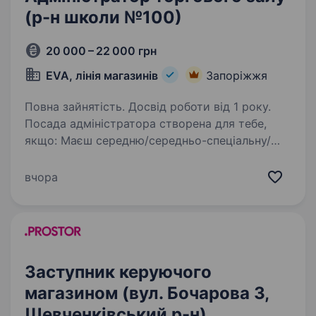
(р-н школи №100)
20 000 – 22 000 грн
EVA, лінія магазинів
Запоріжжя
Повна зайнятість. Досвід роботи від 1 року.
Посада адміністратора створена для тебе,
якщо: Маєш середню/середньо-спеціальну/
вищу освіту Раніше працював (ла)
на адміністративній посаді (торгівля) рік і
вчора
більше Вмієш базово користуватись комп-
ютером (володіння…
Заступник керуючого
магазином (вул. Бочарова 3,
Шевченківський р-н)