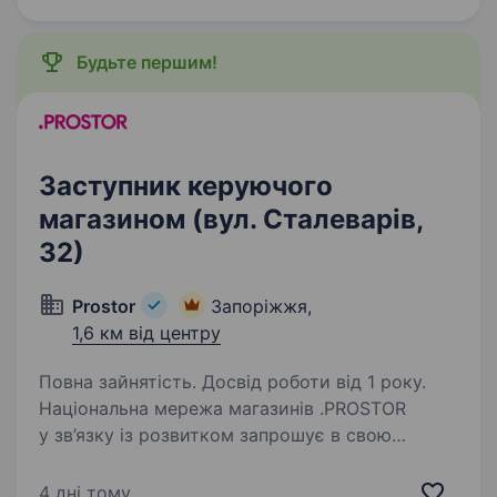
хистом знаєшся на домашніх гаджетах…
Будьте першим!
Заступник керуючого
магазином (вул. Сталеварів,
32)
Prostor
Запоріжжя,
1,6 км від центру
Повна зайнятість. Досвід роботи від 1 року.
Національна мережа магазинів .PROSTOR
у зв’язку із розвитком запрошує в свою
команду Заступника керуючого магазином у
м. Запоріжжя, вулиця Сталеварів,32 Вимоги:
4 дні тому