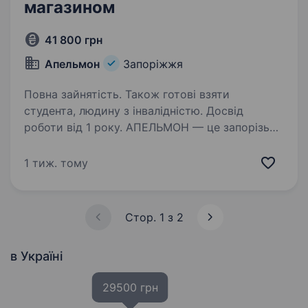
магазином
41 800 грн
Апельмон
Запоріжжя
Повна зайнятість. Також готові взяти
студента, людину з інвалідністю. Досвід
роботи від 1 року. АПЕЛЬМОН — це запорізька
мережа продуктових магазинів, компанія, яка
ніколи не зупиняється на досягнутому
1 тиж. тому
та постійно прагне до самовдосконалення
та розвитку! Тому, якщо ви активна,
відповідальна людина, яка прагне…
Стор. 1 з 2
в Україні
29500 грн