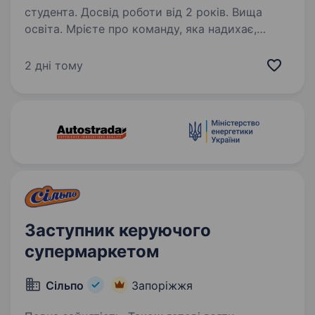
студента. Досвід роботи від 2 років. Вища
освіта. Мрієте про команду, яка надихає,
та про власний розвиток? У «Сільпо»
керуючий — це не просто керівник,
2 дні тому
а справжній лідер. Що потрібно робити
Координувати команду, надихати та
підтримувати її Працювати з показниками…
Заступник керуючого
супермаркетом
Сільпо
Запоріжжя