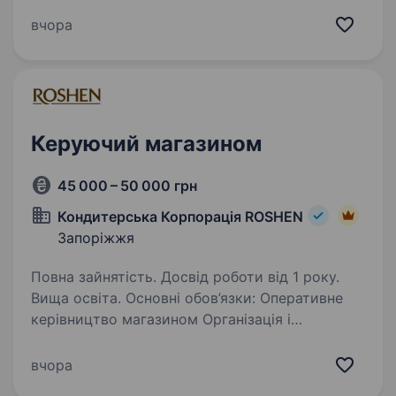
#НАМБЕРВАН заступником директора.
Ти точно підійдеш, якщо зможеш: навчати
вчора
співробітників та організовувати їхню роботу
дотримуватися планових показників
магазину…
Керуючий магазином
45 000 – 50 000 грн
Кондитерська Корпорація ROSHEN
Запоріжжя
Повна зайнятість. Досвід роботи від 1 року.
Вища освіта. Основні обов’язки: Оперативне
керівництво магазином Організація і
координація роботи персоналу Управління
персоналом (підбір, адаптація, оцінка,
вчора
розвиток персоналу) Контроль