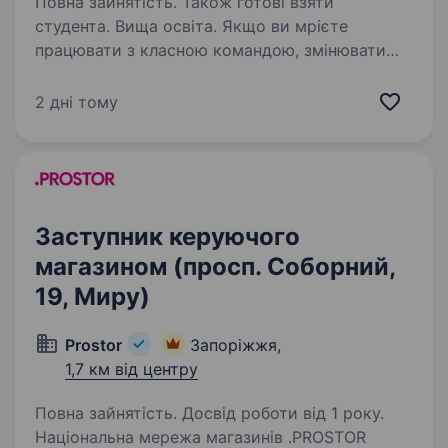
Повна зайнятість. Також готові взяти
студента. Вища освіта. Якщо ви мрієте
працювати з класною командою, змінювати
ритейл і зростати разом із найкращими —
ця вакансія для вас! Кого ми шукаємо Лідера
2 дні тому
з бажанням керувати великою командою
в ритейлі Людину, яка розуміє операційні…
Заступник керуючого
магазином (просп. Соборний,
19, Миру)
Prostor
Запоріжжя,
1,7 км від центру
Повна зайнятість. Досвід роботи від 1 року.
Національна мережа магазинів .PROSTOR