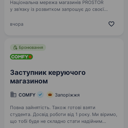
Національна мережа магазинів PROSTOR
у зв’язку із розвитком запрошує до своєї
команди Керуючого магазином, м. Запоріжжя,
вул. Сталеварів 32. Вимоги: досвід роботи
вчора
на керівній посаді, перевага надається
досвіду…
Бронювання
Заступник керуючого
магазином
COMFY
Запоріжжя
Повна зайнятість. Також готові взяти
студента. Досвід роботи від 1 року. Ми віримо,
що тобі буде не складно стати надійним