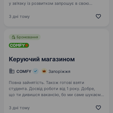
у зв’язку із розвитком запрошує в свою
команду Заступника керуючого магазином у
м. Запоріжжя, пр-т Соборний,196 Вимоги:
3 дні тому
досвід роботи на аналогічній посаді або
старшим продавцем;…
Бронювання
Керуючий магазином
COMFY
Запоріжжя
Повна зайнятість. Також готові взяти
студента. Досвід роботи від 1 року. Добре,
що ти дивишся вакансію, бо ми саме шукаємо
директора магазину #НАМБЕРВАН. Ти точно
підійдеш, якщо: розумієш, як збирати команду
3 дні тому
й керувати нею володієш підприємницьким