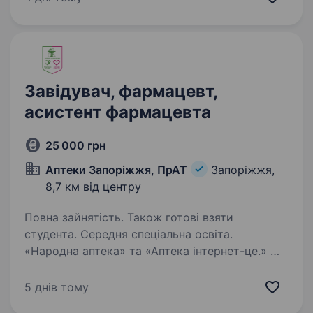
досвід роботи на аналогічній посаді або
старшим…
Завідувач, фармацевт,
асистент фармацевта
25 000 грн
Аптеки Запоріжжя, ПрАТ
Запоріжжя,
8,7 км від центру
Повна зайнятість. Також готові взяти
студента. Середня спеціальна освіта.
«Народна аптека» та «Аптека інтернет-це.» —
лідер регіонального ринку з 20-ти річною
історією успішної діяльності. Ми працюємо
5 днів тому
на території м. Запоріжжя, Запорізької,