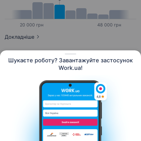
20 000 грн
48 000 грн
Докладніше
Шукаєте роботу? Завантажуйте застосунок
Work.ua!
Українська
Ресурси
Контакти
Про нас
Кар’єра
Новини Work.ua
Допомога
Умови використання