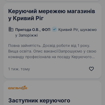
Дніпропетровської областей, м.
Кропивницький,…
Керуючий мережею магазинів
у Кривий Ріг
Пригода О.В., ФОП
Кривий Ріг, шукаємо
у Запоріжжі
Повна зайнятість. Досвід роботи від 1 року.
Вища освіта. Опис вакансіїЗапрошуємо у свою
команду професіонала на посаду Керуючого
мережею магазинів в роздрібній торгівлі
продуктами харчування. Яким ми бачимо
1 тиж. тому
нашого ідеального кандидата: — успішний
досвід в управлінні…
Заступник керуючого