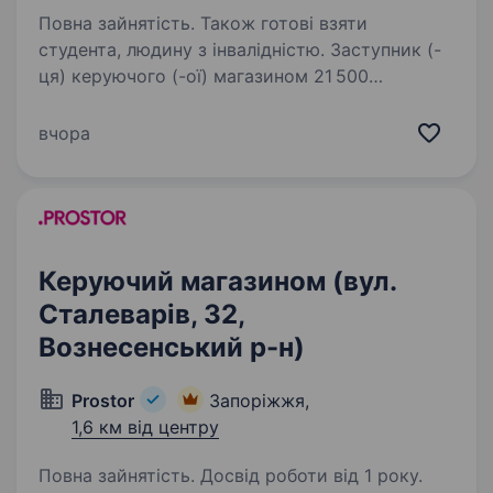
Повна зайнятість. Також готові взяти
студента, людину з інвалідністю. Заступник (-
ця) керуючого (-ої) магазином 21 500
Запрошуємо в команду заступника (-цю)
керуючого (-ої) магазином Нам буде класно
вчора
працювати разом, якщо ти: шукаєш першу
роботу чи хочеш змінити професію;
завершуєш…
Керуючий магазином (вул.
Сталеварів, 32,
Вознесенський р-н)
Prostor
Запоріжжя,
1,6 км від центру
Повна зайнятість. Досвід роботи від 1 року.