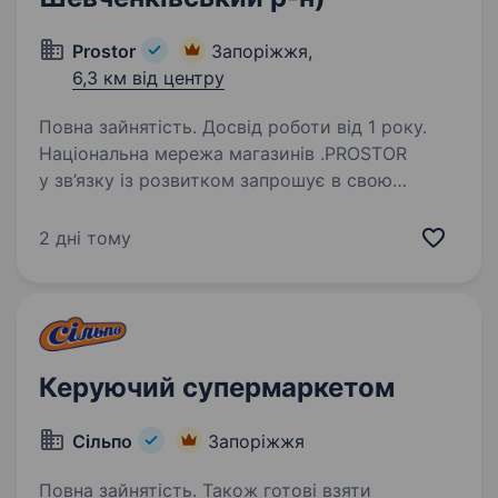
Prostor
Запоріжжя,
6,3 км від центру
Повна зайнятість. Досвід роботи від 1 року.
Національна мережа магазинів .PROSTOR
у зв’язку із розвитком запрошує в свою
команду Заступника керуючого магазином у
м. Запоріжжя, вулиця Бочарова 3. Вимоги:
2 дні тому
досвід роботи на аналогічній посаді або
старшим продавцем;…
Керуючий супермаркетом
Сільпо
Запоріжжя
Повна зайнятість. Також готові взяти