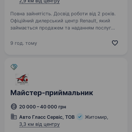
2,9 км від центру
Повна зайнятість. Досвід роботи від 2 років.
Офіційний дилерський центр Renault, який
займається продажем та наданням послуг
з сервісного та гарантійного обслуговування
автомобілів, запрошує у команду Майстра
9 год. тому
цеха. Майстер цеха — працівник відділу
сервісу,…
Майстер-приймальник
20 000 – 40 000 грн
Авто Гласс Сервіс, ТОВ
Житомир,
3,3 км від центру