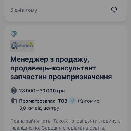
автомобіль і мобільний зв’язок Навчання та
підтримку колег Роботу в стабільній компанії
6 днів тому
з 26-річною історією Тобі до нас, якщо ти:…
Менеджер з продажу,
продавець-консультант
запчастин промпризначення
28 000 – 33 000 грн
Промагрозапас, ТОВ
Житомир,
3,0 км від центру
Повна зайнятість. Також готові взяти людину з
інвалідністю. Середня спеціальна освіта.