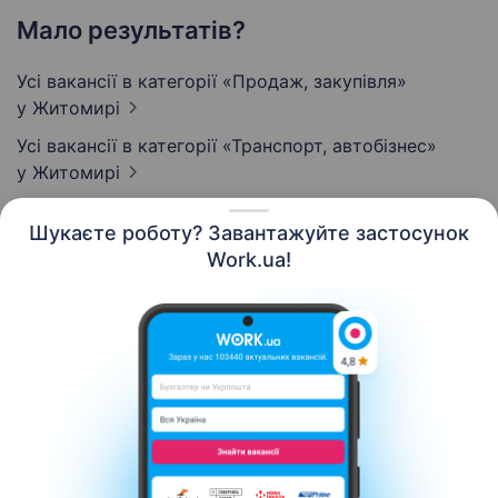
Мало результатів?
Усі вакансії в категорії «Продаж, закупівля»
у Житомирі
Усі вакансії в категорії «Транспорт, автобізнес»
у Житомирі
Шукаєте роботу? Завантажуйте застосунок
Work.ua!
Українська
Ресурси
Контакти
Про нас
Кар’єра