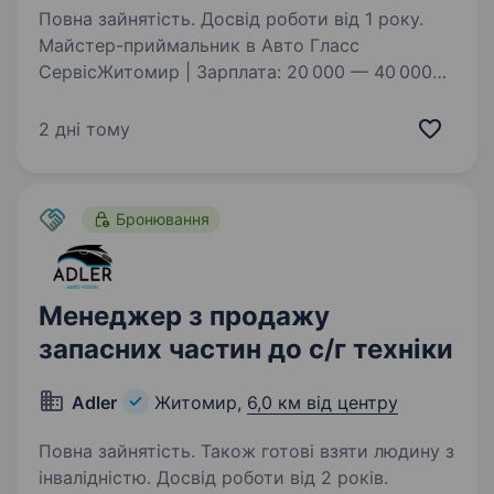
Повна зайнятість. Досвід роботи від 1 року.
Майстер-приймальник в Авто Гласс
СервісЖитомир | Зарплата: 20 000 — 40 000
грн Любиш автомобілі, вмієш знаходити
спільну мову з людьми та хочеш працювати
2 дні тому
в команді, де цінують професіоналізм і
людяність? Тоді Авто…
Бронювання
Менеджер з продажу
запасних частин до с/г техніки
Adler
Житомир,
6,0 км від центру
Повна зайнятість. Також готові взяти людину з
інвалідністю. Досвід роботи від 2 років.