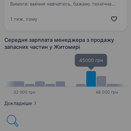
Вимоги: вміння навчатись, бажано технічна
освіта, комунікабельність, порядність. Умови
роботи: офіс, 8:30—17:00, кожна третя субота
1 тиж. тому
9:00—14:00, відпустка Обов’язки: продаж-
закупівля товарів загально…
Середня зарплата менеджера з продажу
запасних частин
у Житомирі
45000 грн
32 000 грн
48 000 грн
Докладніше