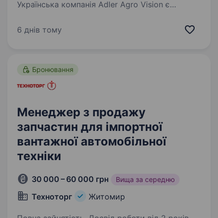
Українська компанія Adler Agro Vision є
визнаним лідером в агроіндустрії.
Ми пропонуємо повний спектр товарів і
6 днів тому
послуг, необхідних для успішного ведення
сільськогосподарського бізнесу. Детальну
інформацію про нашу…
Бронювання
Менеджер з продажу
запчастин для імпортної
вантажної автомобільної
техніки
30 000 – 60 000 грн
Вища за середню
Техноторг
Житомир