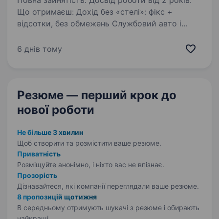
Повна зайнятість. Досвід роботи від 2 років.
Що отримаєш: Дохід без «стелі»: фікс +
відсотки, без обмежень Службовий авто і
мобільний Навчання та підтримку колег
Роботу в стабільній компанії з 26-річною
6 днів тому
історією Тобі до нас, якщо ти: Маєш досвід…
Резюме — перший крок
до
нової роботи
Не більше 3 хвилин
Щоб створити та розмістити ваше
резюме.
Приватність
Розміщуйте анонімно, і ніхто вас не впізнає.
Прозорість
Дізнавайтеся, які компанії переглядали ваше резюме.
8 пропозицій щотижня
В середньому отримують шукачі з резюме і обирають
найкращі.