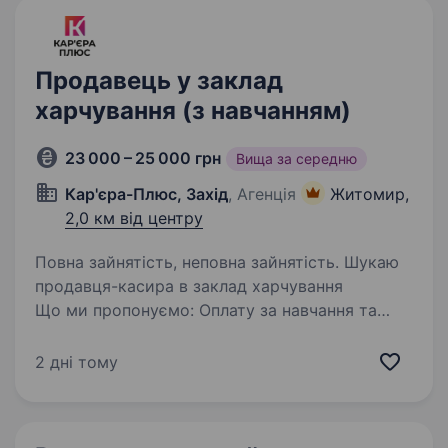
Продавець у заклад
харчування (з навчанням)
23 000 – 25 000 грн
Вища за середню
Кар'єра-Плюс, Захід
, Агенція
Житомир,
2,0 км від центру
Повна зайнятість, неповна зайнятість. Шукаю
продавця-касира в заклад харчування
Що ми пропонуємо: Оплату за навчання та
підтримку наставника; Зарплату двічі на
місяць — без сюрпризів, при потребі можливо
2 дні тому
брати щоденні аванси; Графік: 2/2, 3/3…