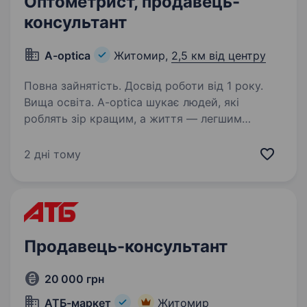
Оптометрист, продавець-
консультант
A-optica
Житомир,
2,5 км від центру
Повна зайнятість. Досвід роботи від 1 року.
Вища освіта. A-optica шукає людей, які
роблять зір кращим, а життя — легшим
Ми ростемо й запрошуємо в команду —
Оптометриста, для якого важливі
2 дні тому
професійність, етика та справжня турбота про
клієнта. У нас не «просто перевірка…
Продавець-консультант
20 000 грн
АТБ-маркет
Житомир