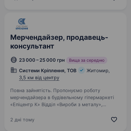
3/3 (2/2) Ми пропонуємо: Стабільна
виплата ЗП 2 рази…
Мерчендайзер, продавець-
консультант
23 000 – 25 000 грн
Вища за середню
Системи Кріплення, ТОВ
Житомир,
3,5 км від центру
Повна зайнятість. Пропонуємо роботу
мерчендайзера в будівельному гіпермаркеті
«Епіцентр К» Відділ «Вироби з металу»,
товарна група — будівельне кріплення
(шурупи, саморізи, анкери, дюбелі) Вимоги:
2 дні тому
Відповідальність, пунктуальність,…