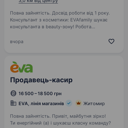
3,0 км від центру
Повна зайнятість. Досвід роботи від 1 року.
Консультант з косметики: EVAfamily шукає
консультанта в beauty-зону! Робота
передбачає консультування клієнтів
(не за касою). Раді розглянути кандидатів: З
вчора
мінімальним досвідом у консультуванні
з beauty-товарів…
Продавець-касир
16 500 – 18 500 грн
EVA, лінія магазинів
Житомир
Повна зайнятість. Привіт, майбутня зірко!
Ти енергійний (а) і шукаєш класну команду?