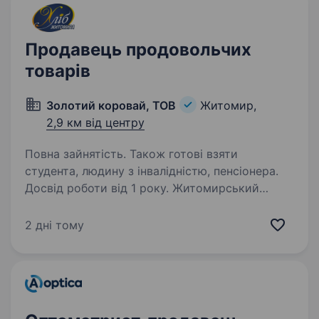
Продавець продовольчих
товарів
Золотий коровай, ТОВ
Житомир,
2,9 км від центру
Повна зайнятість. Також готові взяти
студента, людину з інвалідністю, пенсіонера.
Досвід роботи від 1 року. Житомирський
хлібзавод ТОВ «Золотий коровай», лідер
на ринку виробництва хлібобулочних виробів, і
2 дні тому
запрошуємо до своєї команди продавця
продовольчих товарів у Житомирі (район
Корбутовки). Якщо ви активна, відповідальна…