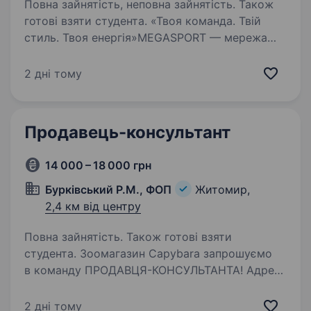
Повна зайнятість, неповна зайнятість. Також
готові взяти студента. «Твоя команда. Твій
стиль. Твоя енергія»MEGASPORT — мережа
магазинів спортивного взуття та одягу.
Ми працюємо з всесвітньовідомими брендами
2 дні тому
Nike, Adidas, Puma, New Balance — це любов і
повага як успішних спортсменів,…
Продавець-консультант
14 000 – 18 000 грн
Бурківський Р.М., ФОП
Житомир,
2,4 км від центру
Повна зайнятість. Також готові взяти
студента. Зоомагазин Capybara запрошуємо
в команду ПРОДАВЦЯ-КОНСУЛЬТАНТА! Адреса
магазину: м. Житомир, вул. Євгена Рихлика 13
(ЖК Домашній) Графік роботи 09:00 — 20:00;
2 дні тому