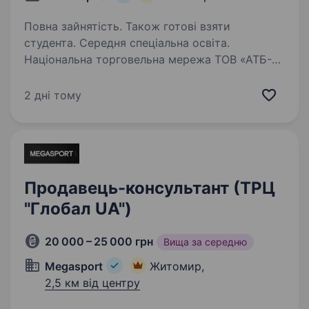
Повна зайнятість. Також готові взяти
студента. Середня спеціальна освіта.
Національна торговельна мережа ТОВ «АТБ-
МАРКЕТ» запрошує тебе стати частиною
великої сім'ї в будь-якому куточку України.
2 дні тому
Обирай своє місце в команді лідера та будуй
кар'єру про яку мрієш! Ми пропонуємо:
Стабільність…
Продавець-консультант (ТРЦ
"Глобал UA")
20 000 – 25 000 грн
Вища за середню
Megasport
Житомир,
2,5 км від центру