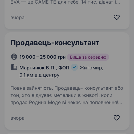
EVA — це САМЕ ТЕ для тебе! 14 тис. дівчат і
хлопців ВЖЕ в #EVAfamily Приєднуйся і ти!
Ми шукаємо продавця-касира, що готовий (а)
вчора
поділитися пристрастю…
Продавець-консультант
19 000 – 25 000 грн
Вища за середню
Мартинюк В.П., ФОП
Житомир,
0,1 км від центру
Повна зайнятість. Продавець- консультант або
той, хто відчуває метелики в животі, коли
продає Родина Моде ві чекає на поповнення!
Хто ми? Ми Бутики крутезного жіночого одягу
На ринку понад 20 років У нас є все: casual,
вчора
святковий,…