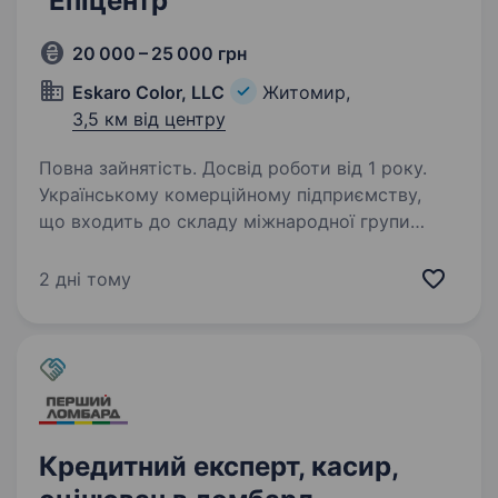
"Епіцентр"
20 000 – 25 000 грн
Eskaro Color, LLC
Житомир,
3,5 км від центру
Повна зайнятість. Досвід роботи від 1 року.
Українському комерційному підприємству,
що входить до складу міжнародної групи
компаній «ESKARO» - лідер у продажах
лакофарбових матеріалів в напрямку DIY
2 дні тому
по Україні, у зв’язку з розвитком
відкривається вакансія —…
Кредитний експерт, касир,