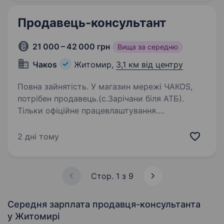
Продавець-консультант
21 000 – 42 000 грн
Вища за середню
Чакоs
Житомир,
3,1 км від центру
Повна зайнятість. У магазин мережі ЧАКОS,
потрібен продавець.(с.Зарічани біля АТБ).
Тільки офіційне працевлаштування.
За стажування і навчання оплата нараховуется
з першого дня. Маршрутки з номерами
2 дні тому
108,115,119,127 ходять до 21:00…
Стор. 1 з 9
Середня зарплата продавця-консультанта
у Житомирі