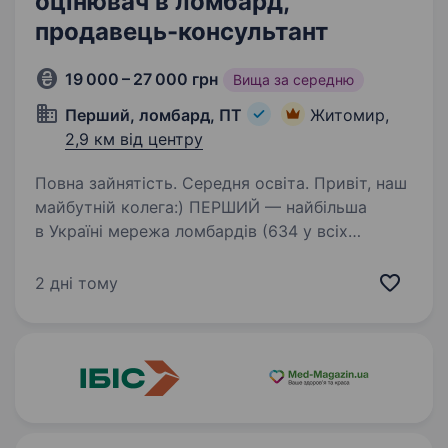
оцінювач в ломбард,
продавець-консультант
19 000 – 27 000 грн
Вища за середню
Перший, ломбард, ПТ
Житомир,
2,9 км від центру
Повна зайнятість. Середня освіта. Привіт, наш
майбутній колега:) ПЕРШИЙ — найбільша
в Україні мережа ломбардів (634 у всіх
регіонах), величезна фінансова компанія,
де можна отримати інші фінансові послуги
2 дні тому
та купити ювелірні прикраси, техніку. …