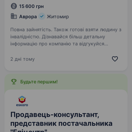
15 600 грн
Аврора
Житомир
Повна зайнятість. Також готові взяти людину з
інвалідністю. Дізнавайся більш детальну
інформацію про компанію та відгукуйся
на вакансії за посиланням: robota.avrora.ua
https://telegram.me/Avrora_HC_bot Запрошуємо
2 дні тому
в команду продавця (-чиню) Запрошуємо
в команду продавця…
Будьте першим!
Продавець-консультант,
представник постачальника