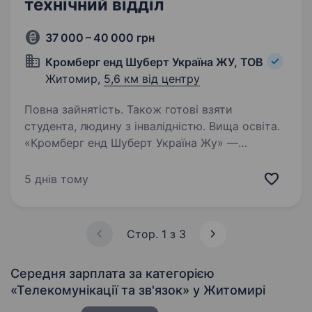
технічний відділ
37 000 – 40 000 грн
Кромберг енд Шуберт Україна ЖУ, ТОВ
Житомир,
5,6 км від центру
Повна зайнятість. Також готові взяти
студента, людину з інвалідністю. Вища освіта.
«Кромберг енд Шуберт Україна Жу» —
провідний виробник кабельної проводки для
автомобілів. Наша команда в м. Житомирі —
5 днів тому
це 3 000 сміливих та талановитих
професіоналів, які захоплюються своєю
справою та досягають…
Стор. 1 з 3
Середня зарплата за категорією
«Телекомунікації та зв'язок»
у Житомирі