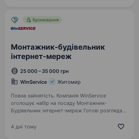
плаваючі. Ми шукаємо…
Бронювання
Монтажник-будівельник
інтернет-мереж
25 000 – 35 000 грн
WinService
Житомир
Повна зайнятість. Компанія WinService
оголошує набір на посаду Монтажник-
Будівельник інтернет-мереж Готові розглядати
кандидата без досвіду роботи, всьому
навчимо! При наявності власного авто пальне
4 дні тому
компенсуємо. Обов’язки: Робота…