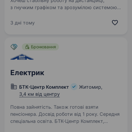
Хочеш стабільну роботу на дистанційці,
з гнучким графіком та зрозумілою системою
бонусів? Любиш спілкуватися з людьми
та допомагати їм? Тоді тобі до нас!
3 дні тому
Moneyveo — флагман сфери онлайн-
кредитування в Україні. Нашими…
Бронювання
Електрик
БТК-Центр Комплект
Житомир,
3,4 км від центру
Повна зайнятість. Також готові взяти
пенсіонера. Досвід роботи від 1 року. Середня
спеціальна освіта. БТК-Центр Комплект,
надійний партнер у сфері продажу будівельних