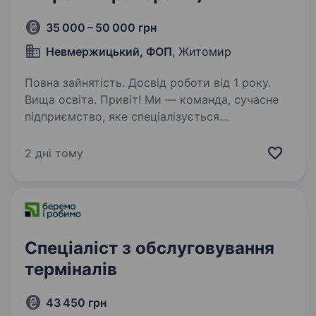
35 000 – 50 000 грн
Невмержицький, ФОП
, Житомир
Повна зайнятість. Досвід роботи від 1 року.
Вища освіта. Привіт! Ми — команда, сучасне
підприємство, яке спеціалізується
на виробництві. Наша діяльність стрімко
розвивається, і зараз ми шукаємо
2 дні тому
відповідального та уважного Embedded C /
Electronics Engineer (Middle Level)…
Спеціаліст з обслуговування
терміналів
43 450 грн