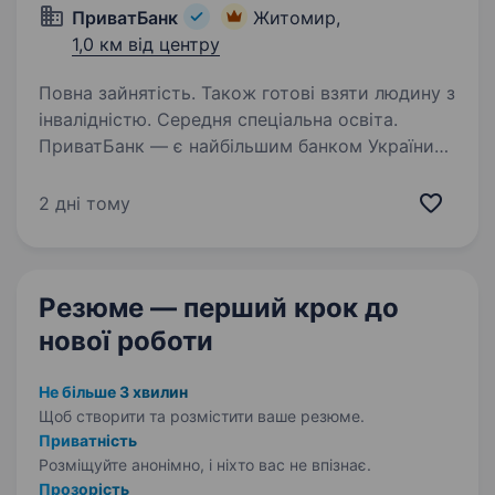
ПриватБанк
Житомир,
1,0 км від центру
Повна зайнятість. Також готові взяти людину з
інвалідністю. Середня спеціальна освіта.
ПриватБанк — є найбільшим банком України
та одним з найбільш інноваційних банків світу.
Займає лідуючі позиції за всіма фінансовими
2 дні тому
показниками в галузі та складає близько
чверті всієї банківської системи країни…
Резюме — перший крок
до
нової роботи
Не більше 3 хвилин
Щоб створити та розмістити ваше
резюме.
Приватність
Розміщуйте анонімно, і ніхто вас не впізнає.
Прозорість