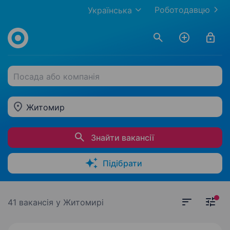
Роботодавцю
Українська
Посада або компанія
Житомир
Знайти вакансії
Підібрати
41 вакансія
у Житомирі