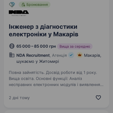
Бронювання
Інженер з діагностики
електроніки у Макарів
65 000 – 85 000 грн
Вища за середню
NDA Recruitment
, Агенція
Макарів,
шукаємо у Житомирі
Повна зайнятість. Досвід роботи від 1 року.
Вища освіта. Основні функції: Аналіз
несправних електронних модулів і виявлення
кореневих причин відмов з використанням
спеціалізованого діагностичного обладнання.
2 дні тому
Розробка, документування та підтримка
процедур діагностики…