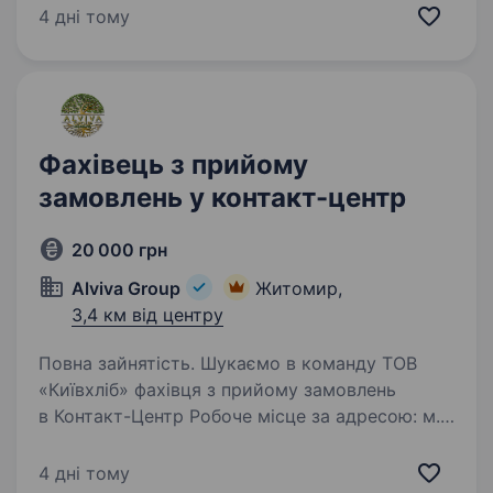
матеріалів та виконання будівельних робіт.
4 дні тому
Наразі шукаємо електрика на будівництво.
Вимоги: Виконання електромонтажних робіт
на будівельних об'єктах…
Фахівець з прийому
замовлень у контакт-центр
20 000 грн
Alviva Group
Житомир,
3,4 км від центру
Повна зайнятість. Шукаємо в команду ТОВ
«Київхліб» фахівця з прийому замовлень
в Контакт-Центр Робоче місце за адресою: м.
Житомир, вулиця Вітрука, 9в Робота 5 днів
на тиждень, з 12:00 до 20:00, вихідні — 2 дні,
4 дні тому