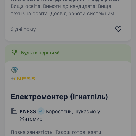
Вища освіта. Вимоги до кандидата: Вища
технічна освіта. Досвід роботи системним
адміністратором або інженером технічної
підтримки буде перевагою. Знання принципів
3 дні тому
роботи комп’ютерної техніки, локальних
мереж та мережевого…
Будьте першим!
Електромонтер (Ігнатпіль)
KNESS
Коростень, шукаємо у
Житомирі
Повна зайнятість. Також готові взяти