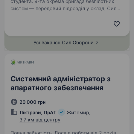
студента. 9-та окрема бригада безпілотних
систем — передовий підрозділ у складі Сил
Безпілотних Систем, що спеціалізується
на застосуванні дронів для розвідки,
коригування вогню та ударних операцій.
Оператори БПЛА виконують…
Усі вакансії Сил
Оборони
Системний адміністратор з
апаратного забезпечення
20 000 грн
Ліктрави, ПрАТ
Житомир,
3,7 км від центру
Повна зайнятість. Досвід роботи від 2 років.