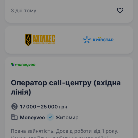
з розгалуженою мережею представництв
та сильною корпоративною культурою.
3 дні тому
У зв’язку з розвитком компанії запрошуємо
до команди…
Оператор call-центру (вхідна
лінія)
17 000 – 25 000 грн
Moneyveo
Житомир
Повна зайнятість. Досвід роботи від 1 року.