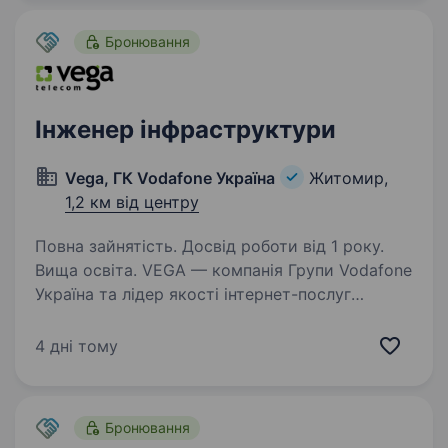
Бронювання
Інженер інфраструктури
Vega, ГК Vodafone Україна
Житомир,
1,2 км від центру
Повна зайнятість. Досвід роботи від 1 року.
Вища освіта. VEGA — компанія Групи Vodafone
Україна та лідер якості інтернет-послуг
в Україні за результатами незалежного
дослідження nPerf. Ми зростаємо разом
4 дні тому
з мережею по всій Україні, тому в пошуках
людей, які готові до викликів…
Бронювання