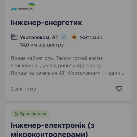
Інженер-енергетик
Укртелеком, АТ
Житомир,
14,0 км від центру
Повна зайнятість. Також готові взяти
пенсіонера. Досвід роботи від 1 року.
Приватна компанія АТ «Укртелеком» — один із
найбільших телекомунікаційних операторів
України. Ми забезпечуємо наших клієнтів
2 дні тому
надійним інтернетом та сучасними цифровими
послугами. Наша діяльність має стратегічне…
Бронювання
Інженер-електронік (з
мікроконтролерами)