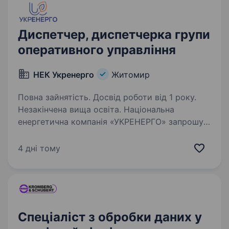
Диспетчер, диспетчерка групи
оперативного управління
НЕК Укренерго
Житомир
Повна зайнятість. Досвід роботи від 1 року.
Незакінчена вища освіта. Національна
енергетична компанія «УКРЕНЕРГО» запрошує
на роботу диспетчера/ диспетчерку групи
оперативного управління по Житомирській
4 дні тому
області Ми — Національна енергетична
компанія Укренерго: майже 8-тисячна
команда…
Спеціаліст з обробки даних у