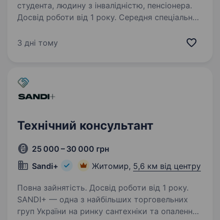
студента, людину з інвалідністю, пенсіонера.
Досвід роботи від 1 року. Середня спеціальна
освіта. KNESS — міжнародна група компаній,
заснована у 2009 році, яка розробляє
3 дні тому
інноваційні технології та втілює проєкти для
розвитку відновлюваної енергетики.
KNESSteam — команда яскравих
особистостей, які змінюють світ…
Технічний консультант
25 000 – 30 000 грн
Sandi+
Житомир,
5,6 км від центру
Повна зайнятість. Досвід роботи від 1 року.
SANDI+ — одна з найбільших торговельних
груп України на ринку сантехніки та опалення,