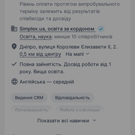
Рівень оплати протягом випробувального
терміну залежить від результатів
співбесіди та досвіду
Simplex.ua, освіта за кордоном
Освіта, наука
;
менше 10 співробітників
Дніпро, вулиця Королеви Єлизавети ІІ, 2.
0,5 км від центру
На мапі
Повна зайнятість. Досвід роботи від 1
року. Вища освіта.
Англійська — середній
Ведення CRM
Відповідальність
Організованість
Робота з клієнтами
Показати всі навички
Адміністративна робота
Продаж