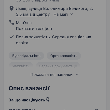
50–250 співробітників
Львів, вулиця Володимира Великого, 2.
3,5 км від центру
На мапі
Мар'яна
Показати телефон
Повна зайнятість. Середня спеціальна
освіта.
Відповідальність
Організованість
Уважність
Ведення документації
Показати всі навички
Ведення звітності
Чесність
Асистування лікарю
Опис вакансії
За що нас цінують 👇