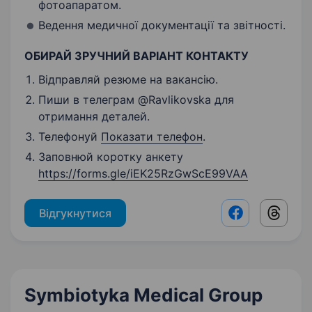
фотоапаратом.
Ведення медичної документації та звітності.
ОБИРАЙ ЗРУЧНИЙ ВАРІАНТ КОНТАКТУ
Відправляй резюме на вакансію.
Пиши в телеграм @Ravlikovska для
отримання деталей.
Телефонуй
Показати телефон
.
Заповнюй коротку анкету
https://forms.gle/iEK25RzGwScE99VAA
Відгукнутися
Facebook shar
Threads
Symbiotyka Medical Group