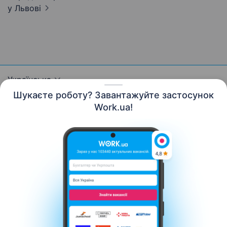
у Львові
Українська
Шукаєте роботу? Завантажуйте застосунок
Work.ua!
Ресурси
Контакти
Про нас
Кар’єра
Новини Work.ua
Допомога
Умови використання
Роботодавцю