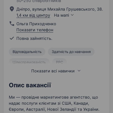
50–250 співробітників
Дніпро, вулиця Михайла Грушевського, 38.
1,4 км від центру
На мапі
Ольга Приходченко
Показати телефон
Повна зайнятість.
Відповідальність
Здатність до навчання
Цілеспрямованість
PPC
Показати всі навички
Складання чеклістів
Відкритість
Бажання вчитися і розвиватися
Опис вакансії
Ми — провідне маркетингове агентство, що
надає послуги клієнтам зі США, Канади,
Європи, Австралії, Нової Зеландії та України.