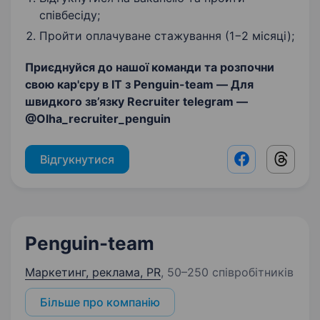
співбесіду;
Пройти оплачуване стажування (1−2 місяці);
Приєднуйся до нашої команди та розпочни
свою кар'єру в IT з Penguin-team — Для
швидкого зв’язку Recruiter telegram —
@Olha_recruiter_penguin
Відгукнутися
Facebook shar
Threads
Penguin-team
Маркетинг, реклама, PR
,
50–250 співробітників
Більше про компанію