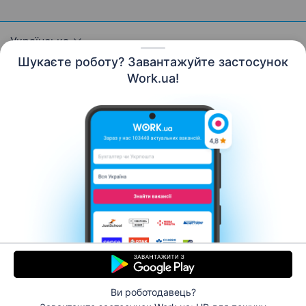
Українська
Шукаєте роботу? Завантажуйте застосунок
Work.ua!
Ресурси
Контакти
Про нас
Кар’єра
Новини Work.ua
Допомога
Умови використання
Роботодавцю
© 2006–2026 Work.ua. Сервіс пошуку роботи №1 в
Україні.
Ви роботодавець?