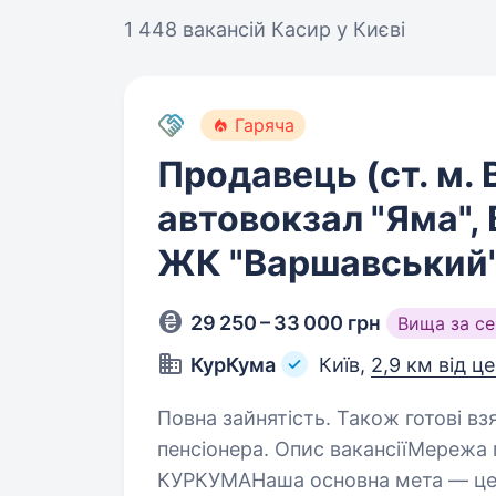
1 448 вакансій
Касир у Києві
Гаряча
Продавець (ст. м. 
автовокзал "Яма",
ЖК "Варшавський"
29 250 – 33 000 грн
Вища за с
КурКума
Київ,
2,9 км від ц
Повна зайнятість. Також готові вз
пенсіонера. Опис вакансіїМережа магазинів формату біля дому
КУРКУМАНаша основна мета — це