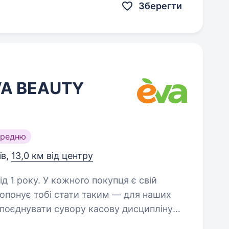
Зберегти
VA BEAUTY
ередню
їв,
13,0 км від центру
 покупця є свій
з любов’ю і уважністю до людей^^ Скільки наступних…