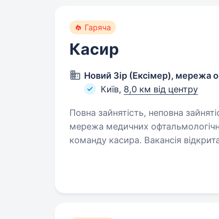
Гаряча
Касир
Новий Зір (Ексімер), мережа 
Київ,
8,0 км від центру
Повна зайнятість, неповна зайнятість. 
мережа медичних офтальмологічни
команду касира. Вакансія відкрита за локаціями: 
12 (Лівий берег