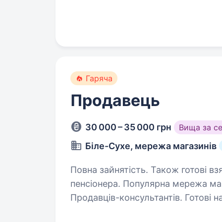
здійснення покупок кожен день в 
проживання покупців. Якщо Ви ш
Гаряча
Продавець
30 000 – 35 000 грн
Вища за с
Біле-Сухе, мережа магазинів
Повна зайнятість. Також готові вз
пенсіонера. Популярна мережа магазинів «Біле Сухе» запрошує на роботу
Продавців-консультантів. Готові навч
біля Вашого дому.; Своєчасну виплату заробітної плати; Гнучкий графік;