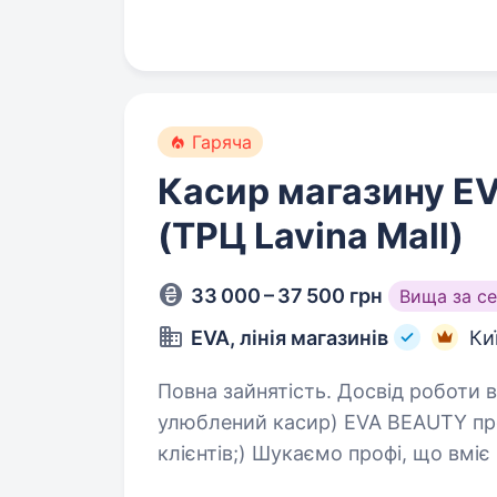
Гаряча
Касир магазину E
(ТРЦ Lavina Mall)
33 000 – 37 500 грн
Вища за с
EVA, лінія магазинів
Ки
Повна зайнятість. Досвід роботи від 1 року. У кожного
улюблений касир) EVA BEAUTY пропонує тобі стати таким — для наших
клієнтів;) Шукаємо профі, що вміє поєднувати сувору касову дисципліну