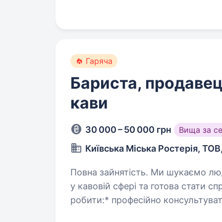
Допомогу…
Гаряча
Бариста, продавец
кави
30 000 – 50 000 грн
Вища за с
Київська Міська Ростерія, ТОВ
Повна зайнятість. Ми шукаємо людину, яка любить каву, хоче розвиватися
у кавовій сфері та готова стати справжнім е
робити:* професійно консультувати покупців щодо вибору кави;
допомагати підібрати…