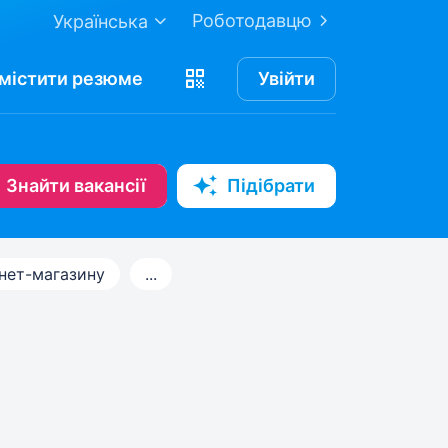
Роботодавцю
Українська
містити
резюме
Увійти
Знайти вакансії
Підібрати
нет-магазину
...