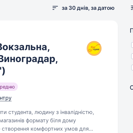
за 30 днів, за датою
Вокзальна,
 Виноградар,
)
ередню
ентру
яти студента, людину з інвалідністю,
 створення комфортних умов для