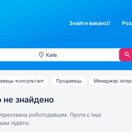
Знайти
вакансії
Роз
авець-консультант
Продавець
Менеджер інтер
ю не знайдено
 прихована роботодавцем. Проте є інші
вам підійти.