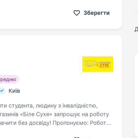
безпосередній близькості від місця
укаєте…
Зберегти
Д
ередню
Київ
яти студента, людину з інвалідністю,
ити без досвіду! Пропонуємо: Роботу