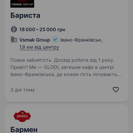
Бариста
18 000 – 25 000 грн
Vsmak Group
Івано-Франківськ,
1,8 км від центру
Повна зайнятість. Досвід роботи від 1 року.
Привіт! Ми — GLODI, затишне кафе в центрі
Івано-Франківська, де кожен гість почувається
як удома. Ми створюємо атмосферу тепла,
готуємо якісну каву, смачні напої та десерти.
3 дні тому
Якщо ти любиш працювати з людьми, цінуєш…
Бармен