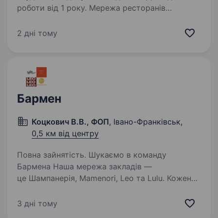
роботи від 1 року. Мережа ресторанів
азійської кухні «YOKI» це — смачна кухня,
найкрутіші вечірки та привітний персонал.
2 дні тому
Ми динамічні та швидкі, підтвердженням
цього є те, що ми є двічі фіналістами
національної ресторанної премії…
Бармен
Коцкович В.В., ФОП
, Івано-Франківськ,
0,5 км від центру
Повна зайнятість. Шукаємо в команду
Бармена Наша мережа закладів —
це Шампанерія, Mamenori, Leo та Lulu. Кожен
заклад — це унікальна атмосфера та свій
гастрономічний стиль. А нас об'єднує одне —
3 дні тому
ми створюємо їжу, яку хочеться