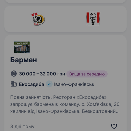
рекомендувати…
Бармен
30 000 – 32 000 грн
Вища за середню
Екосадиба
Івано-Франківськ
Повна зайнятість. Ресторан «Екосадиба»
запрошує бармена в команду. с. Хом’яківка, 20
хвилин від Івано-Франківська. Безкоштовний
розвіз додому або проживання в готелі. Про
нас: «Екосадиба» — великий сучасний
3 дні тому