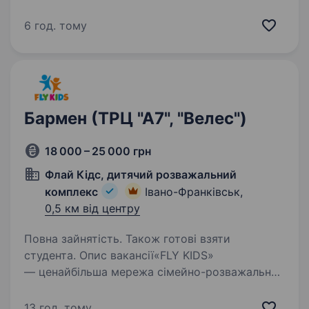
в дружньому колективі Стабільну виплату
заробітньої плати Корпоративні знижки
6 год. тому
Гнучкий графік роботи:…
Бармен (ТРЦ "А7", "Велес")
18 000 – 25 000 грн
Флай Кідс, дитячий розважальний
комплекс
Івано-Франківськ,
0,5 км від центру
Повна зайнятість. Також готові взяти
студента. Опис вакансії«FLY KIDS»
— ценайбільша мережа сімейно-розважальних
комплексів по всій Україні. Нас більш ніж 17
центрів і ми масштабуємось! Ми — простір
13 год. тому