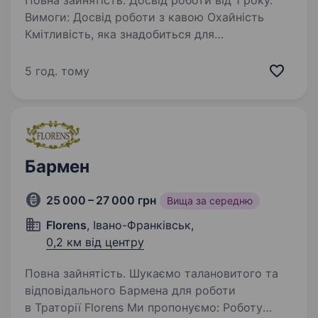
Повна зайнятість. Досвід роботи від 1 року.
Вимоги: Досвід роботи з кавою Охайність
Кмітливість, яка знадобиться для
проходження навчання Умови роботи:
велика ЗП (в залежності від ваших
5 год. тому
професійних навичок) локація; Липки, Озеро,
Центр Обов’язки:…
Бармен
25 000 – 27 000 грн
Вища за середню
Florens
, Івано-Франківськ,
0,2 км від центру
Повна зайнятість. Шукаємо талановитого та
відповідального Бармена для роботи
в Траторії Florens Ми пропонуємо: Роботу