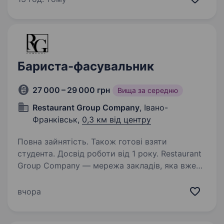
радості, розвитку та сімейного затишку,
де кожен день наповнений…
Бариста-фасувальник
27 000 – 29 000 грн
Вища за середню
Restaurant Group Company
, Івано-
Франківськ,
0,3 км від центру
Повна зайнятість. Також готові взяти
студента. Досвід роботи від 1 року. Restaurant
Group Company — мережа закладів, яка вже
15 років працює на ринку Івано-Франківська
та постійно розвивається. У нашу команду
вчора
входять B.Burger&Pizza, Gora Coffee Roasters,
Gora Coffee та Мʼясоруб. Також…