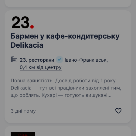
заміський ресторанний…
Бармен у кафе-кондитерську
Delikacia
23. ресторани
Івано-Франківськ,
0,4 км від центру
Повна зайнятість. Досвід роботи від 1 року.
Delikacia — тут всі працівники захоплені тим,
що роблять. Кухарі — готують вишукані
страви, кондитери — випікають неймовірні
десерти, продавці та офіціанти — частують
3 дні тому
гостей, а бармени — підсилюють задоволення
гостей…