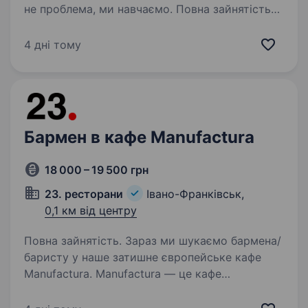
не проблема, ми навчаємо. Повна зайнятість
Графік з 11:00 до 23:00 Обов’язки: видача
напоїв контроль залишків замовлення товару
4 дні тому
в постачальників…
Бармен в кафе Manufactura
18 000 – 19 500 грн
23. ресторани
Івано-Франківськ,
0,1 км від центру
Повна зайнятість. Зараз ми шукаємо бармена/
баристу у наше затишне європейське кафе
Manufactura. Manufactura — це кафе
з атмосферою тепла, ритму і гостинності.
До нас приходять за ароматною кавою,