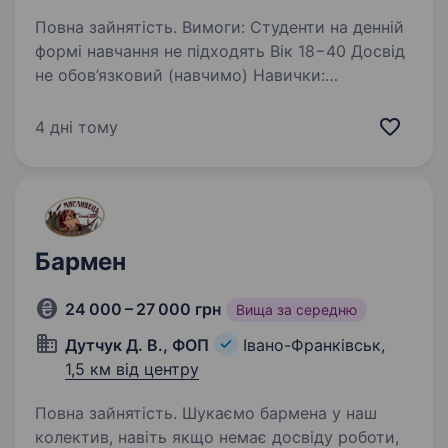
Повна зайнятість. Вимоги: Студенти на денній
формі навчання не підходять Вік 18−40 Досвід
не обов’язковий (навчимо) Навички:
працездатність відповідальність уважність
пунктуальність привітність доброзичливість
4 дні тому
охайний…
Бармен
24 000 – 27 000 грн
Вища за середню
Дутчук Д. В., ФОП
Івано-Франківськ,
1,5 км від центру
Повна зайнятість. Шукаємо бармена у наш
колектив, навіть якщо немає досвіду роботи,