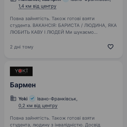
1,4 км від центру
Повна зайнятість. Також готові взяти
студента. ВАКАНСІЯ: БАРИСТА / ЛЮДИНА, ЯКА
ЛЮБИТЬ КАВУ І ЛЮДЕЙ Ми шукаємо
ще одного-двох бариста, який (або яка)
не просто наливає каву, а створює настрій
2 дні тому
з першого ковтка. Що ми пропонуємо: ставка
1000грн+% роботу в молодій,…
Бармен
Yoki
Івано-Франківськ,
0,2 км від центру
Повна зайнятість. Також готові взяти
студента, людину з інвалідністю. Досвід