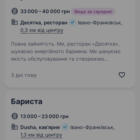
33 000 – 40 000 грн
Вища за середню
Десятка, ресторан
Івано-Франківськ,
0,3 км від центру
Повна зайнятість. Ми, ресторан «Десятка»,
шукаємо енергійного бармена. Ми шануємо
якість обслуговування та створюємо
неповторну атмосферу для наших гостей.
Вимоги: Гарні комунікативні навички Здатність
3 дні тому
працювати в швидкому…
Бариста
13 000 – 23 000 грн
Dusha, кав'ярня
Івано-Франківськ,
1,3 км від центру