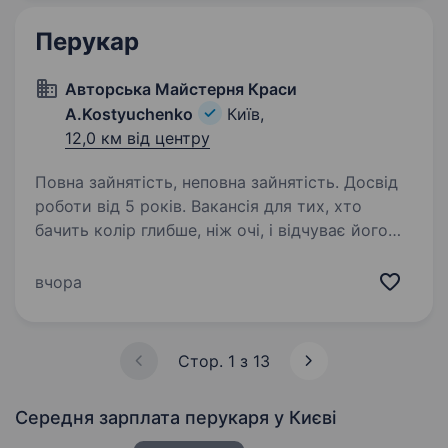
бажані навички гоління небезпечною…
Перукар
Авторська Майстерня Краси
A.Kostyuchenko
Київ,
12,0 км від центру
Повна зайнятість, неповна зайнятість. Досвід
роботи від 5 років. Вакансія для тих, хто
бачить колір глибше, ніж очі, і відчуває його
серцем. У тебе руки, що малюють красу, і
серце, яке говорить на мові кольору? Кого
вчора
шукаємо? Майстра кольору, Людину, яка вміє
не лише влучити у тон,…
Стор. 1 з 13
Середня зарплата перукаря
у Києві