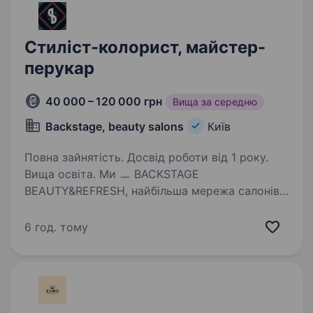
Стиліст-колорист, майстер-
перукар
40 000 – 120 000 грн
Вища за середню
Backstage, beauty salons
Київ
Повна зайнятість. Досвід роботи від 1 року.
Вища освіта. Ми ㅡ BACKSTAGE
BEAUTY&REFRESH, найбільша мережа салонів
краси у Києві. У житті, повному турбот і
тривог, ми ㅡ це місце, що дає можливість
6 год. тому
іншим відпочити та перезавантажитися.
Це про спільноту справжніх профі,…