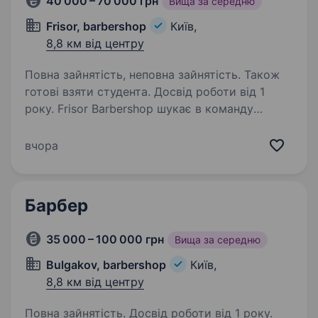
40 000 – 70 000 грн
Вища за середню
Frisor, barbershop
Київ,
8,8 км від центру
Повна зайнятість, неповна зайнятість. Також
готові взяти студента. Досвід роботи від 1
року. Frisor Barbershop шукає в команду
барбера. Що для нас важливо: досвід роботи
акуратність і відповідальність любов до своєї
вчора
справи вміння працювати з клієнтами
Пропонуємо: стабільну роботу комфортні…
Барбер
35 000 – 100 000 грн
Вища за середню
Bulgakov, barbershop
Київ,
8,8 км від центру
Повна зайнятість. Досвід роботи від 1 року.