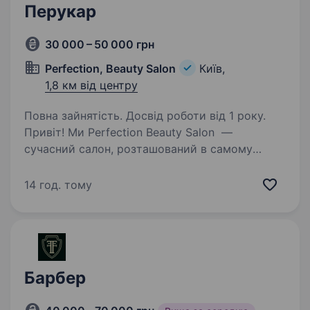
Перукар
30 000 – 50 000 грн
Perfection, Beauty Salon
Київ,
1,8 км від центру
Повна зайнятість. Досвід роботи від 1 року.
Привіт! Ми Perfection Beauty Salon —
сучасний салон, розташований в самому
центрі Києва і ми обожнюємо створювати
красу без стресу. Ми розширюємо сферу
14 год. тому
надання послуг, тому в пошуках талановитого
майстра перукаря…
Барбер