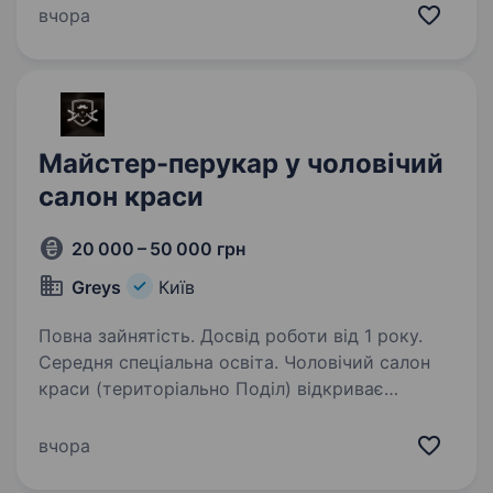
Ми студія краси, що не стоїть на місці
вчора
та рухається вперед у професійному
напрямку. Маємо немалу базу клієнтів,
та постійно залучаємо нових. Лояльне…
Майстер-перукар у чоловічий
салон краси
20 000 – 50 000 грн
Greys
Київ
Повна зайнятість. Досвід роботи від 1 року.
Середня спеціальна освіта. Чоловічий салон
краси (територіально Поділ) відкриває
вакансію майстра-перукаря з чоловічих
стрижок. Наявність досвіду є обов’язковою
вчора
умовою. Вимоги: досвід роботи від 1-го року,