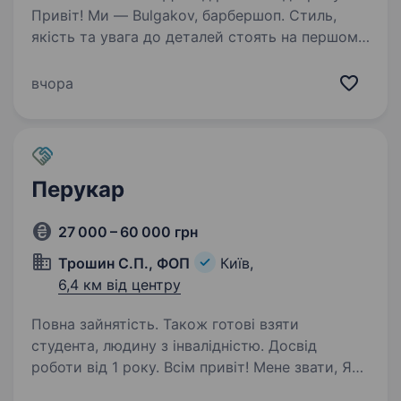
Привіт! Ми — Bulgakov, барбершоп. Стиль,
якість та увага до деталей стоять на першому
місці. Якщо ти хочеш працювати у дружній
атмосфері, творити і розвиватися у професії
вчора
— ми радо запросимо тебе до нашої
команди…
Перукар
27 000 – 60 000 грн
Трошин С.П., ФОП
Київ,
6,4 км від центру
Повна зайнятість. Також готові взяти
студента, людину з інвалідністю. Досвід
роботи від 1 року. Всім привіт! Мене звати, Яна
і я дуже ТЕРМІНОВО! Шукаємо перукаря.