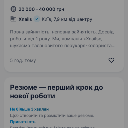
20 000 – 40 000 грн
Xnails
Київ,
7,9 км від центру
Повна зайнятість, неповна зайнятість. Досвід
роботи від 1 року. Ми, компанія «Xnails»,
шукаємо талановитого перукаря-колориста
для роботи у нашому новому стильному б’юті
просторі в місті Київ. Ми пропонуємо
5 год. тому
висококласне обладнання, комфортні робочі
умови та конкурентоспроможну…
Резюме — перший крок
до
нової роботи
Не більше 3 хвилин
Щоб створити та розмістити ваше
резюме.
Приватність
Розміщуйте анонімно, і ніхто вас не впізнає.