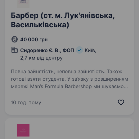
Барбер (ст. м. Лук'янівська,
Васильківська)
40 000 грн
Сидоренко Є. В., ФОП
Київ,
2,7 км від центру
Повна зайнятість, неповна зайнятість. Також
готові взяти студента. У зв’язку з розширенням
мережі Man’s Formula Barbershop ми шукаємо
талановитого та амбітного барбера. Наразі
маємо дві локації: 1 Локація: Київ, метро
10 год. тому
Лук’янівська (вул. Дмитрівська,75) 2 Локація:
Київ, метро Васильківська…