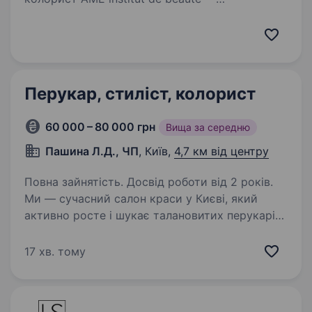
преміальний салон краси у ЖК
«Новопечерські Липки» (Київ). Ми створили
простір, у якому приємно не лише клієнтам,
а й команді. Красивий інтер'єр, високий рівень
сервісу,…
Перукар, стиліст, колорист
60 000 – 80 000 грн
Вища за середню
Пашина Л.Д., ЧП
, Київ,
4,7 км від центру
Повна зайнятість. Досвід роботи від 2 років.
Ми — сучасний салон краси у Києві, який
активно росте і шукає талановитих перукарів,
стилістів і колористів, щоб разом створювати
красу та дарувати клієнтам впевненість у собі.
17 хв. тому
Якщо ти професіонал, який цінує якість…