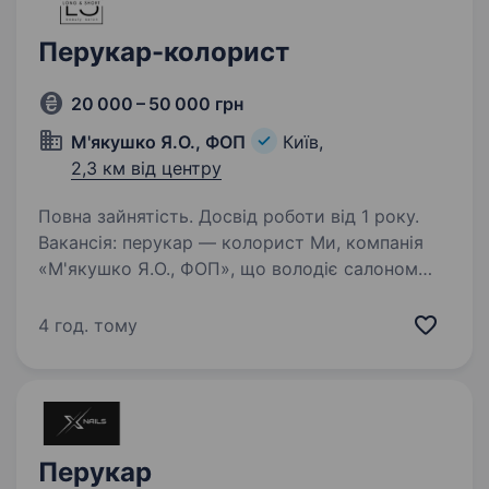
Перукар-колорист
20 000 – 50 000 грн
М'якушко Я.О., ФОП
Київ,
2,3 км від центру
Повна зайнятість. Досвід роботи від 1 року.
Вакансія: перукар — колорист Ми, компанія
«М'якушко Я.О., ФОП», що володіє салоном
краси Long and Short у місті Київ, шукаємо
талановитого та креативного перукаря —
4 год. тому
колориста для приєднання до нашої команди.
Вимоги:…
Перукар