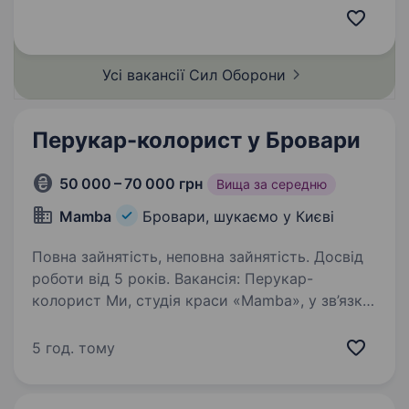
яка поєднує мужність, технології та високу
майстерність у захисті нашої держави. Якщо
ти хочеш стати…
Усі вакансії Сил
Оборони
Перукар-колорист у Бровари
50 000 – 70 000 грн
Вища за середню
Mamba
Бровари, шукаємо у Києві
Повна зайнятість, неповна зайнятість. Досвід
роботи від 5 років. Вакансія: Перукар-
колорист Ми, студія краси «Mamba», у зв’язку
з розширенням штату, шукаємо талановитого
та досвідченого перукара-колориста для
5 год. тому
приємної роботи в нашому салоні у місті
Бровари. Обов’язки: Здійснення…