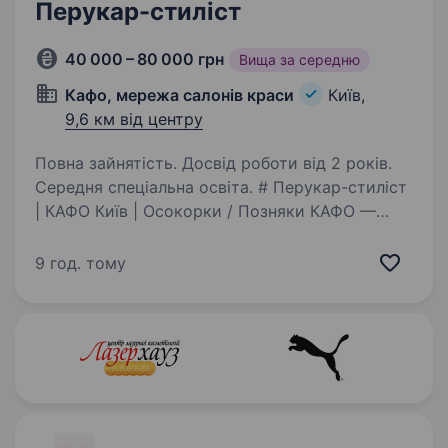
Перукар-стиліст
40 000 – 80 000 грн
Вища за середню
Кафо, мережа салонів краси
Київ,
9,6 км від центру
Повна зайнятість. Досвід роботи від 2 років.
Середня спеціальна освіта. # Перукар-стиліст
| КАФО Київ | Осокорки / Позняки КАФО —
мережа салонів краси бізнес-класу з понад 16-
річним досвідом. Ми працюємо зі стабільною
9 год. тому
клієнтською базою, інвестуємо в розвиток
команди та створюємо умови,…