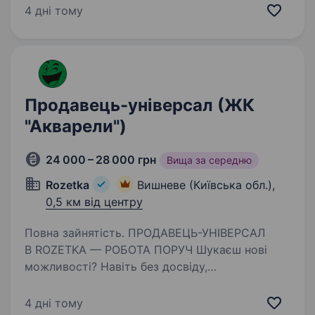
і команда, де цінують простоту, чесність і
4 дні тому
людське ставлення. Ми шукаємо продавця,
якому важливо…
Продавець-універсал (ЖК
"Акварели")
24 000 – 28 000 грн
Вища за середню
Rozetka
Вишневе (Київська обл.),
0,5 км від центру
Повна зайнятість. ПРОДАВЕЦЬ-УНІВЕРСАЛ
В ROZETKA — РОБОТА ПОРУЧ Шукаєш нові
можливості? Навіть без досвіду,
ми допоможемо тобі стати професіоналом!
Відсутнє резюме? Заповни анкету тут: Анкета
4 дні тому