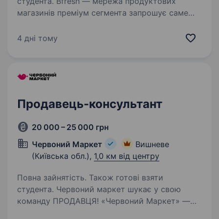
студента. Bfresh — мережа продуктових
магазинів преміум сегмента запрошує саме
тебе в свою команду! Твої задачі: Оформлення
вітрини згідно зі стандартами; Ввічливе
4 дні тому
обслуговування клієнтів; Контроль цін і
термінів придатності…
Продавець-консультант
20 000 – 25 000 грн
Червоний Маркет
Вишневе
(Київська обл.),
1,0 км від центру
Повна зайнятість. Також готові взяти
студента. Червоний маркет шукає у свою
команду ПРОДАВЦЯ! «Червоний Маркет» —
це магазини поруч із домом, стабільна робота