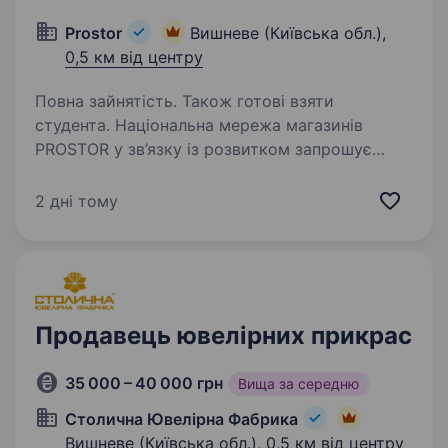
Prostor
Вишневе (Київська обл.),
0,5 км від центру
Повна зайнятість. Також готові взяти
студента. Національна мережа магазинів
PROSTOR у зв’язку із розвитком запрошує
в свою команду Продавців-консультантів в м.
Вишневе Вимоги: комунікабельність, здатність
2 дні тому
швидко навчатись, грамотна мова;
тактовність, пунктуальність,…
Продавець ювелірних прикрас
35 000 – 40 000 грн
Вища за середню
Столична Ювелірна Фабрика
Вишневе (Київська обл.),
0,5 км від центру