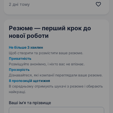
відкриття ми є культурною платформою для
2 дні тому
популяризації читання та підтримки
українських…
Резюме — перший крок
до
нової роботи
Не більше 3 хвилин
Щоб створити та розмістити ваше
резюме.
Приватність
Розміщуйте анонімно, і ніхто вас не впізнає.
Прозорість
Дізнавайтеся, які компанії переглядали ваше резюме.
8 пропозицій щотижня
В середньому отримують шукачі з резюме і обирають
найкращі.
Ваші ім'я та прізвище