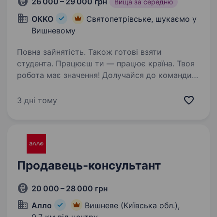
26 000 – 29 000 грн
Вища за середню
OKKO
Святопетрівське, шукаємо у
Вишневому
Повна зайнятість. Також готові взяти
студента. Працюєш ти — працює країна. Твоя
робота має значення! Долучайся до команди
ОККО, формуймо надійний тил нашої країни
разом! Шукаємо ПРОДАВЦЯ-КАСИРА
3 дні тому
(оператора АЗК)! Приєднуйся, бо ми: офіційно
і швидко приймаємо…
Продавець-консультант
20 000 – 28 000 грн
Алло
Вишневе (Київська обл.),