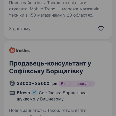
Повна зайнятість. Також готові взяти
студента. Mobile Trend — мережа магазинів
техніки з 150 магазинами у 20 областях
України та командою 500 співробітників.
Більше про нас — mobiletrend.com
3 дні тому
Ми пропонуємо: Оплачуване навчання — 400
грн/день Компанія додатково…
Продавець-консультант у
Софіївську Борщагівку
33 000 – 35 000 грн
Вища за середню
Bfresh
Софіївська Борщагівка,
шукаємо у Вишневому
Повна зайнятість. Також готові взяти