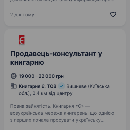
компанію та відгукуйся на вакансії
за посиланням: robota.avrora.ua
2 дні тому
https://telegram.me/Avrora_HC_bot Запрошуємо
в команду продавця (-чиню): Нам буде класно
працювати…
Продавець-консультант у
книгарню
19 000 – 22 000 грн
Книгарня Є, ТОВ
Вишневе (Київська
обл.),
0,4 км від центру
Повна зайнятість. Книгарня «Є» —
всеукраїнська мережа книгарень, що однією
з перших почала просувати українську
книжку. Упродовж 18 років з моменту