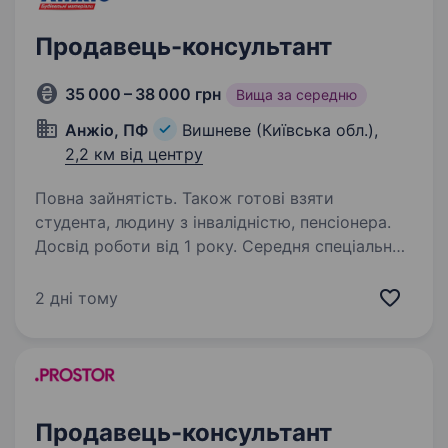
Продавець-консультант
35 000 – 38 000 грн
Вища за середню
Анжіо, ПФ
Вишневе (Київська обл.),
2,2 км від центру
Повна зайнятість. Також готові взяти
студента, людину з інвалідністю, пенсіонера.
Досвід роботи від 1 року. Середня спеціальна
освіта. До магазинів ПФ Анжио (мережа
магазинів будівельних матеріалів) Освіта:
2 дні тому
середня, середня спеціальна. Досвід роботи:
бажаний. Умови: Зарплата 35000−38000 грн.
Соц. пакет. Графік роботи: повна зайнятість,
5−6…
Продавець-консультант