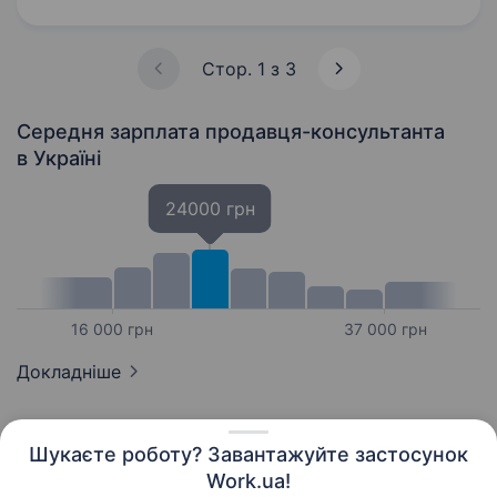
Чим ти будеш займатися: Видавати
замовлення…
Стор. 1 з 3
Середня зарплата продавця-консультанта
в Україні
24000 грн
16 000 грн
37 000 грн
Докладніше
Шукаєте роботу? Завантажуйте застосунок
Work.ua!