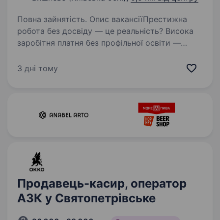
Повна зайнятість. Опис вакансіїПрестижна
робота без досвіду — це реальність? Висока
заробітня платня без профільної освіти —
реальність? Робота, де тебе підтримають
та навчать — теж реальність? У нас — ТАК!!!
3 дні тому
Вимоги: Бажання працювати…
Продавець-касир, оператор
АЗК у Святопетрівське