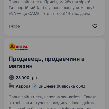
Повна зайнятість. Привіт, майбутня зірко!
Ти енергійний (а) і шукаєш класну команду?
EVA — це САМЕ ТЕ для тебе! 14 тис. дівчат і
хлопців ВЖЕ в #EVAfamily Приєднуйся і ти!
Ми шукаємо продавця-касира, що готовий (а)
вчора
поділитися пристрастю…
Продавець, продавчиня в
магазин
23 000 грн
Аврора
Вишневе (Київська обл.)
Повна зайнятість, неповна зайнятість. Також
готові взяти студента, людину з інвалідністю.
Дізнавайся більш детальну інформацію про