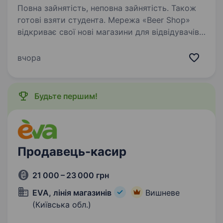
Повна зайнятість, неповна зайнятість. Також
готові взяти студента. Мережа «Beer Shop»
відкриває свої нові магазини для відвідувачів
та знаходиться в пошуку нових працівників!
У нашій компанії ти отримаєш цікавий новий
вчора
досвід, завдяки якому зможеш стати
професіоналом на своєму…
Будьте першим!
Продавець-касир
21 000 – 23 000 грн
EVA, лінія магазинів
Вишневе
(Київська обл.)