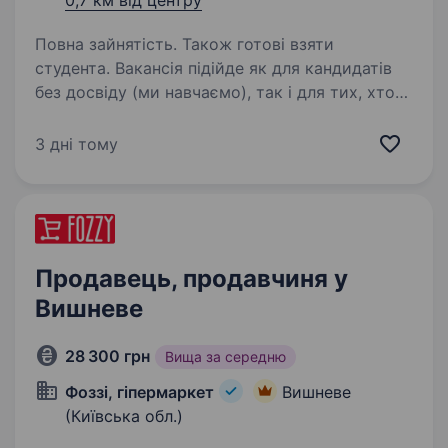
0,7 км від центру
Повна зайнятість. Також готові взяти
студента. Вакансія підійде як для кандидатів
без досвіду (ми навчаємо), так і для тих, хто
вже працював в продажах — у такому
випадку ви зможете швидше адаптуватись і
3 дні тому
впливати на свій дохід. Чому варто розглянути
цю вакансію:…
Продавець, продавчиня у
Вишневе
28 300 грн
Вища за середню
Фоззі, гіпермаркет
Вишневе
(Київська обл.)