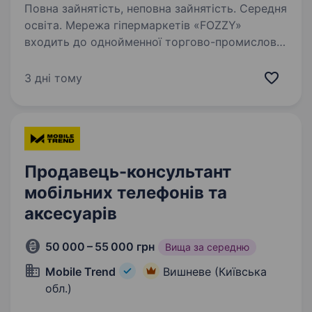
Повна зайнятість, неповна зайнятість. Середня
освіта. Мережа гіпермаркетів «FOZZY»
входить до однойменної торгово-промислової
корпорації «Fozzy Group», яка є однією
з компаній, що найбільш динамічно
3 дні тому
розвиваються в Україні. Ми, компанія «Фоззі,
гіпермаркет», шукаємо…
Продавець-консультант
мобільних телефонів та
аксесуарів
50 000 – 55 000 грн
Вища за середню
Mobile Trend
Вишневе (Київська
обл.)