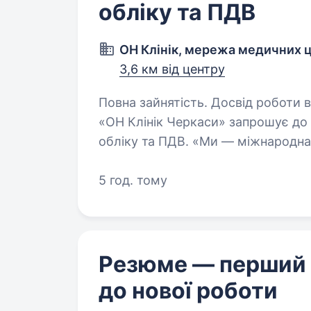
обліку та ПДВ
ОН Клінік, мережа медичних ц
3,6 км від центру
Повна зайнятість. Досвід роботи від 2 рокі
«ОН Клінік Черкаси» запрошує до 
обліку та ПДВ. «Ми — міжнародна
з 1500 фахівців у сфері медицини
5 год. тому
Резюме — перший
до нової роботи