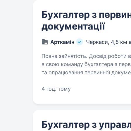
Бухгалтер з перви
документації
Арткамін
Черкаси,
4,5 км 
Повна зайнятість. Досвід роботи від 1 ро
в свою команду бухгалтера з первинно
та опрацювання первинної докумен
накладні, ТТН, доручення, переві
4 год. тому
Бухгалтер з управ