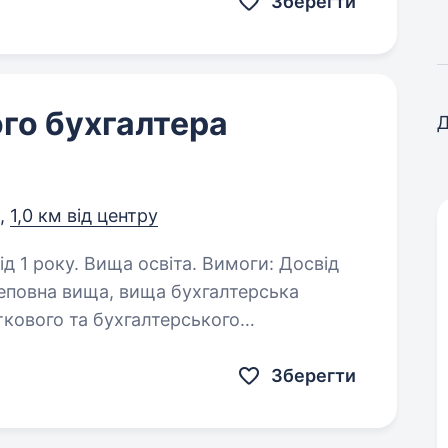
Зберегти
го бухгалтера
Д
,
1,0 км від центру
. Вища освіта. Вимоги: Досвід
ий користувач ПК, «1С 8.3 Бухгалтерія»…
Зберегти