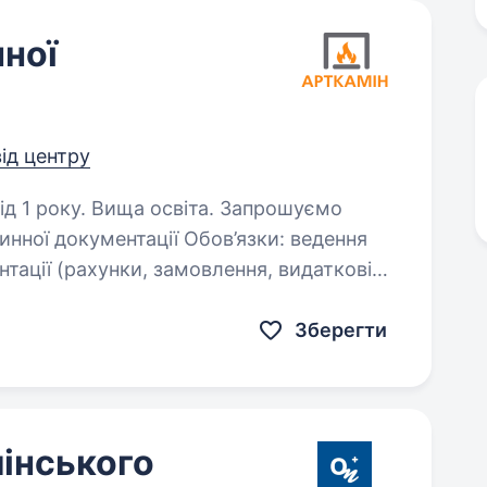
нної
від центру
ку. Вища освіта. Запрошуємо
ї документації Обов’язки: ведення
тації (рахунки, замовлення, видаткові
рка та внесення в 1С прибуткових…
Зберегти
лінського