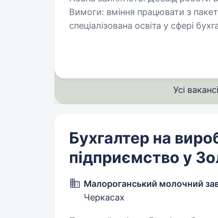
Вимоги: вміння працювати з пакетом програм MS Office вища або
спеціалізована освіта у сфері бухг
економіки досвід роботи бухгалтером буде перевагою уважність,
організованість,…
Усі ваканс
Бухгалтер на виро
підприємство у З
Малороганський молочний за
Черкасах