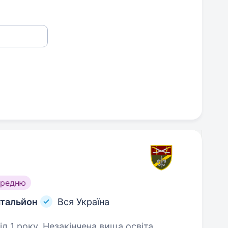
ередню
атальйон
Вся Україна
д 1 року. Незакінчена вища освіта.