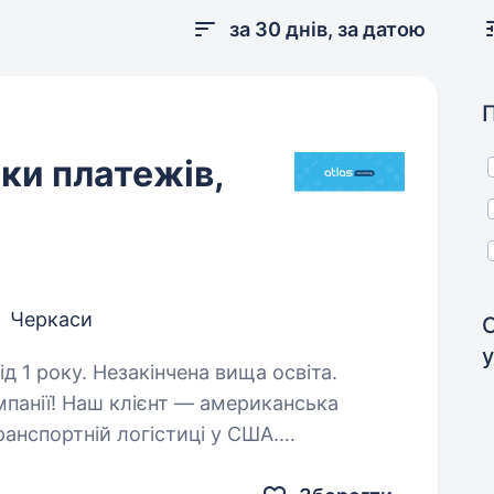
за 30 днів, за датою
ки платежів,
Черкаси
д 1 року. Незакінчена вища освіта.
мпанії! Наш клієнт — американська
ранспортній логістиці у США.
льного Спеціаліста з обробки платежів