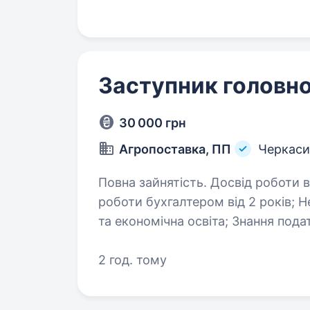
(Accountant),…
Заступник головно
30 000 грн
Агропоставка, ПП
Черкаси
Повна зайнятість. Досвід роботи від 1 року
роботи бухгалтером від 2 років; Неповна вища, вища бухгалтерська
та економічна освіта; Знання податкового та бухгалтерського
законодавства; Впевнен
2 год. тому