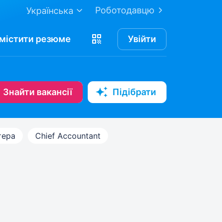
Роботодавцю
Українська
містити
резюме
Увійти
Знайти вакансії
Підібрати
тера
Chief Accountant