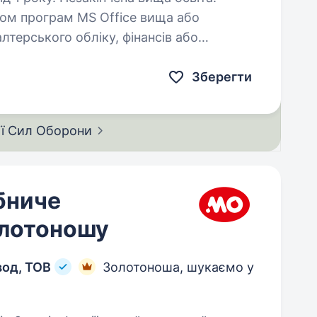
алтерського обліку, фінансів або
Зберегти
ії Сил
Оборони
бниче
олотоношу
вод, ТОВ
Золотоноша, шукаємо у