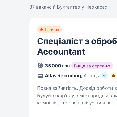
87 вакансій
Бухгалтер у Черкасах
Гаряча
Спеціаліст з оброб
Accountant
35 000 грн
Вища за середню
Atlas Recruiting
, Агенція
Повна зайнятість. Досвід роботи ві
Будуйте кар'єру в міжнародній ко
компанія, що спеціалізується на т
Ми шукаємо уважного та відповіда