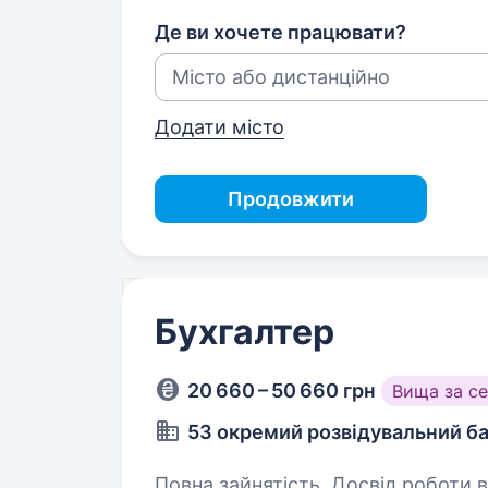
Де ви хочете працювати?
Додати місто
Продовжити
Бухгалтер
20 660 – 50 660 грн
Вища за с
53 окремий розвідувальний б
Повна зайнятість. Досвід роботи ві