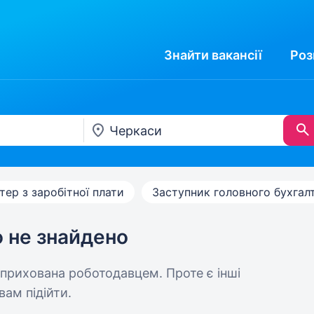
Знайти
вакансії
Роз
тер з заробітної плати
Заступник головного бухгал
ю не знайдено
 прихована роботодавцем. Проте є інші
вам підійти.